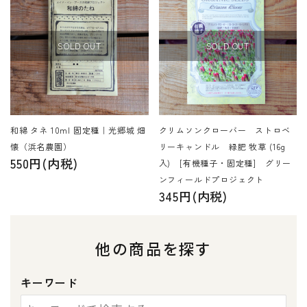
SOLD OUT
SOLD OUT
和綿 タネ 10ml 固定種｜光郷城 畑
クリムソンクローバー ストロベ
懐（浜名農園）
リーキャンドル 緑肥 牧草 (16g
550円(内税)
入) [有機種子・固定種] グリー
ンフィールドプロジェクト
345円(内税)
他の商品を探す
キーワード