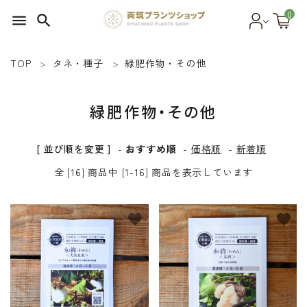
0
menu
search
TOP
タネ・種子
緑肥作物・その他
search
緑肥作物・その他
SEED 植物のタネ
[ 並び順を変更 ]
-
おすすめ順
-
価格順
-
新着順
PLANT 植物
全 [16] 商品中 [1-16] 商品を表示しています
MATERIAL 資材
favorite
favorite
OTHER 雑貨
FOOD 食品
BLOG ブログ