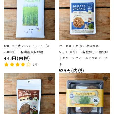
緑肥 ライ麦 ハルミドリ 1dl（約
オーガニック ねこ草のタネ
2600粒）｜信州山峡採種場
50g（5回分）｜有機種子・固定種
440円(内税)
｜グリーンフィールドプロジェク
ト
1件
539円(内税)
favorite
favorite