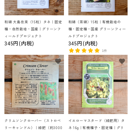
INFORMATIOM
和綿 大島在来（15粒）タネ｜固定
和綿（茶綿）15粒｜有機栽培の
ご利用ガイド
種・自然栽培・国産｜グリーンフ
種・固定種・国産 グリーンフィー
プライバシーポリシー
ィールドプロジェクト
ルドプロジェクト
345円(内税)
345円(内税)
特定商取引法について
1件
お問い合わせ
favorite
favorite
ACCOUNT MENU
ようこそ ゲスト 様
新規会員登
meeting_room
person
ログイン
録
クリムソンクローバー（ストロベ
イエローマスタード（緑肥用）タ
リーキャンドル）｜緑肥（約3000
ネ 16g｜有機種子・固定種｜グリ