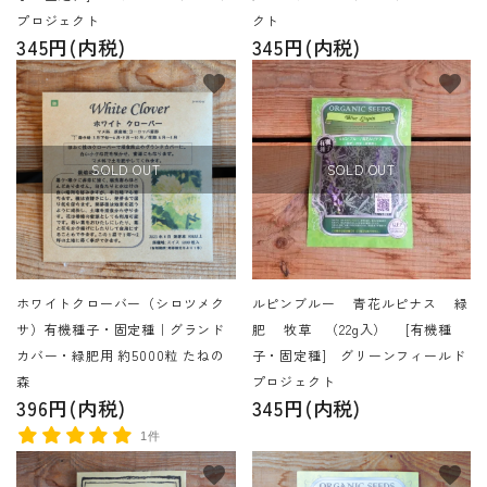
プロジェクト
クト
345円(内税)
345円(内税)
favorite
favorite
SOLD OUT
SOLD OUT
ホワイトクローバー（シロツメク
ルピンブルー 青花ルピナス 緑
サ）有機種子・固定種｜グランド
肥 牧草 （22g入） [有機種
カバー・緑肥用 約5000粒 たねの
子・固定種] グリーンフィールド
森
プロジェクト
396円(内税)
345円(内税)
1件
favorite
favorite