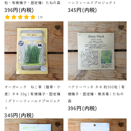
粒・有機種子・固定種）たねの森
ーンフィールドプロジェクト
396円(内税)
345円(内税)
1件
favorite
favorite
オーガニック ねこ草（猫草・小
ヘアリーベッチ タネ 約300粒｜有
麦）タネ 30g｜有機種子・固定種
機種子・固定種・無消毒｜たねの
｜グリーンフィールドプロジェク
森
396円(内税)
ト
345円(内税)
favorite
favorite