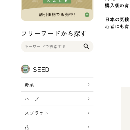
購入後の育
OTHER 雑貨
日本の気候
FOOD 食品
心者にも育
フリーワードから探す
BLOG ブログ
search
INFORMATIOM
SEED
ご利用ガイド
プライバシーポリシー
野菜
特定商取引法について
ハーブ
お問い合わせ
スプラウト
ACCOUNT MENU
ようこそ ゲスト 様
花