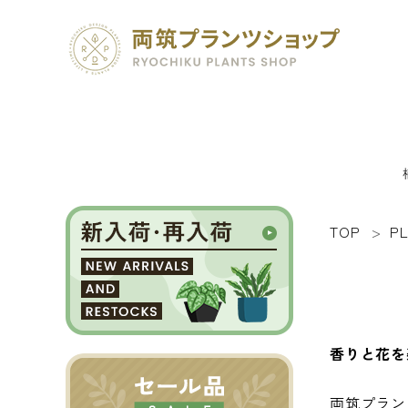
TOP
P
search
SEED 植物のタネ
PLANT 植物
香りと花を
MATERIAL 資材
両筑プラン