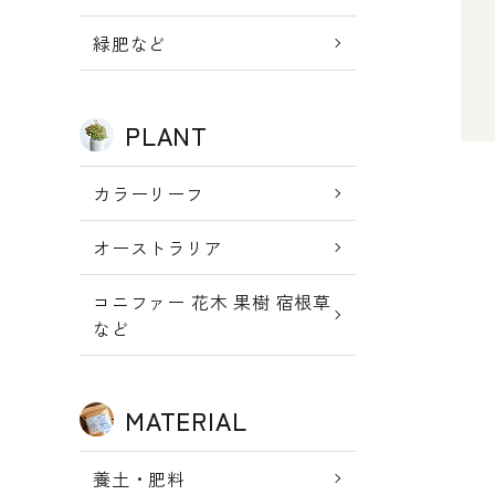
新規会員登
meeting_room
person
ログイン
緑肥など
録
PLANT
カラーリーフ
オーストラリア
キー
コニファー 花木 果樹 宿根草
など
カテ
MATERIAL
養土・肥料