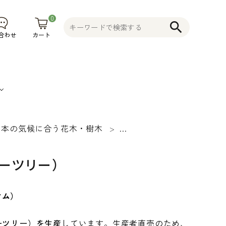
0
search
カート
合わせ
日本の気候に合う花木・樹木
レプトスペルマム（ティー
果
そ
植木鉢
コニファー
不織布プラ
物
の
花木 果樹 宿
ンター 植木
ーツリー）
食
他
根草 など
鉢
品
そ
マム）
の
他
ーツリー）を生産
しています。生産者直売のため、