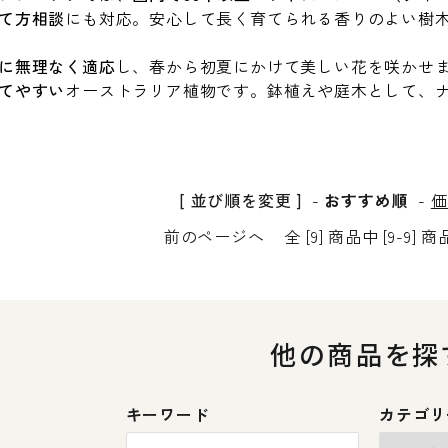
て方相談
にも対応。安心して長く育てられる香りのよい樹
に無理なく適応
し、春から初夏にかけて美しい花を咲かせ
てやすい
オーストラリア植物です。鉢植えや庭木として、
[ 並び順を変更 ]
-
おすすめ順
-
価
前のページへ
全 [9] 商品中 [9-9
他の商品を探
キーワード
カテゴリ