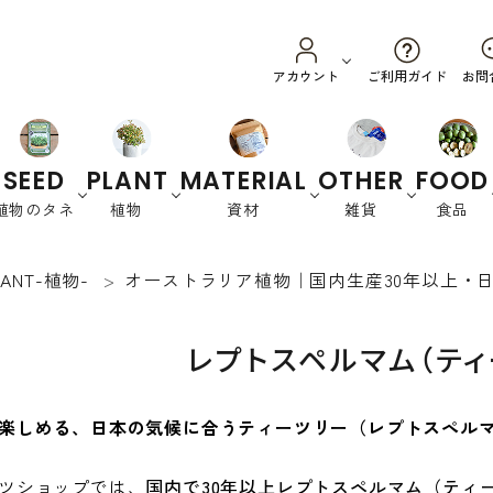
ご利用ガイド
アカウント
お問
SEED
PLANT
MATERIAL
OTHER
FOOD
植物のタネ
植物
資材
雑貨
食品
LANT-植物-
オーストラリア植物｜国内生産30年以上・
野菜
ハーブ
カラーリーフ
養土・肥料
スプラウ
園芸資材
オーストラリ
衣
花
書
ト
ア
類
籍
レプトスペルマム（ティ
緑肥など
楽しめる、日本の気候に合うティーツリー（レプトスペル
ツショップでは、
国内で30年以上レプトスペルマム（ティ