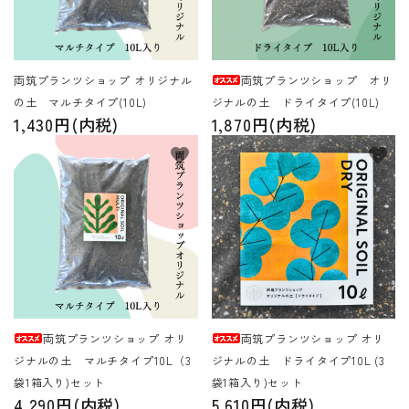
INFORMATIOM
ご利用ガイド
両筑プランツショップ オリジナル
両筑プランツショップ オリ
の土 マルチタイプ(10L)
ジナルの土 ドライタイプ(10L)
プライバシーポリシー
1,430円(内税)
1,870円(内税)
特定商取引法について
favorite
favorite
お問い合わせ
ACCOUNT MENU
ようこそ ゲスト 様
新規会員登
meeting_room
person
ログイン
録
両筑プランツショップ オリ
両筑プランツショップ オリ
ジナルの土 マルチタイプ10L（3
ジナルの土 ドライタイプ10L (3
袋1箱入り)セット
袋1箱入り)セット
4,290円(内税)
5,610円(内税)