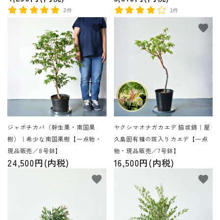
2件
1件
favorite
favorite
ジャボチカバ（幹生果・南国果
ヤクシマオナガカエデ 脇坂錦｜屋
樹）｜希少な南国果樹【一点物・
久島固有種の斑入りカエデ【一点
現品販売／8号鉢】
物・現品販売／7号鉢】
24,500円(内税)
16,500円(内税)
favorite
favorite