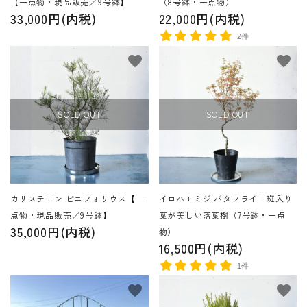
【一点物・現品販売／9号鉢】
（8号鉢・一点物）
33,000円(内税)
22,000円(内税)
2件
favorite
favorite
SOLD OUT
SOLD OUT
カリステモン ピニフォリウス【一
イロハモミジ バタフライ｜斑入り
点物・現品販売／9号鉢】
葉が美しい落葉樹（7号鉢・一点
35,000円(内税)
物）
16,500円(内税)
1件
favorite
favorite