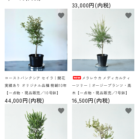
33,000円(内税)
favorite
favorite
コーストバンクシア セイラ｜開花
メラレウカ メディカルティ
実績あり オリジナル品種 樹齢10年
ーツリー｜オージープランツ・高
【一点物・現品販売／10号鉢】
木【一点物・現品販売／7号鉢】
44,000円(内税)
16,500円(内税)
favorite
favorite