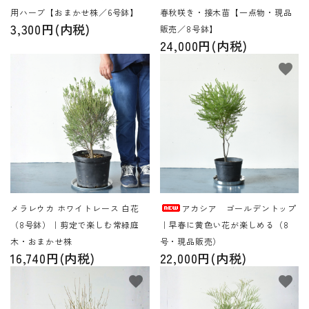
用ハーブ【おまかせ株／6号鉢】
春秋咲き・接木苗【一点物・現品
3,300円(内税)
販売／8号鉢】
24,000円(内税)
favorite
favorite
メラレウカ ホワイトレース 白花
アカシア ゴールデントップ
（8号鉢）｜剪定で楽しむ常緑庭
｜早春に黄色い花が楽しめる（8
木・おまかせ株
号・現品販売）
16,740円(内税)
22,000円(内税)
favorite
favorite