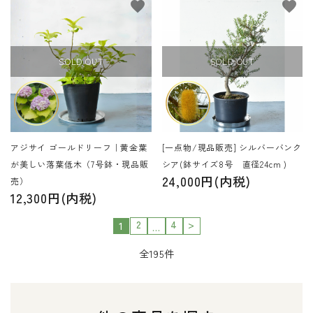
favorite
favorite
SOLD OUT
SOLD OUT
アジサイ ゴールドリーフ｜黄金葉
[一点物/現品販売] シルバーバンク
が美しい落葉低木（7号鉢・現品販
シア(鉢サイズ8号 直径24cm )
24,000円(内税)
売）
12,300円(内税)
2
4
>
1
…
全195件