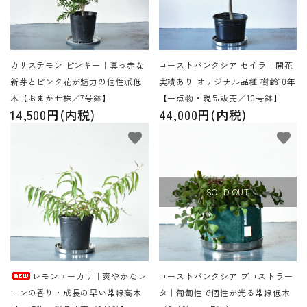
カリステモン ピンキー｜真っ赤な
コーストバンクシア セイラ｜開花
新芽とピンク花が魅力の個性派低
実績あり オリジナル品種 樹齢10年
木【おまかせ株／7号鉢】
【一点物・現品販売／10号鉢】
14,500円(内税)
44,000円(内税)
favorite
favorite
SOLD OUT
レモンユーカリ｜爽やかなレ
コーストバンクシア プロストラー
モンの香り・成長の早い常緑高木
タ｜匍匐性で個性が光る常緑低木