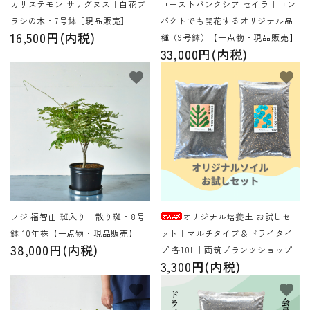
カリステモン サリグヌス｜白花ブ
コーストバンクシア セイラ｜コン
ラシの木・7号鉢［現品販売］
パクトでも開花するオリジナル品
16,500円(内税)
種（9号鉢）【一点物・現品販売】
33,000円(内税)
favorite
favorite
フジ 福智山 斑入り｜散り斑・8号
オリジナル培養土 お試しセ
鉢 10年株【一点物・現品販売】
ット｜マルチタイプ＆ドライタイ
38,000円(内税)
プ 各10L｜両筑プランツショップ
3,300円(内税)
favorite
favorite