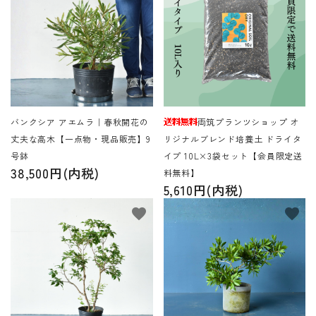
バンクシア アエムラ｜春秋開花の
両筑プランツショップ オ
丈夫な高木【一点物・現品販売】9
リジナルブレンド培養土 ドライタ
号鉢
イプ 10L×3袋セット【会員限定送
38,500円(内税)
料無料】
5,610円(内税)
favorite
favorite