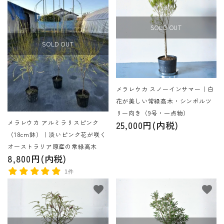
SOLD OUT
SOLD OUT
メラレウカ スノーインサマー｜白
花が美しい常緑高木・シンボルツ
リー向き（9号・一点物）
メラレウカ アルミラリスピンク
25,000円(内税)
（18cm鉢）｜淡いピンク花が咲く
オーストラリア原産の常緑高木
8,800円(内税)
1件
favorite
favorite