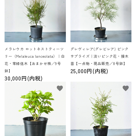
メラレウカ ロットネストティーツ
グレヴィレア(グレビレア) ピンク
リー（Melaleuca lanceolata）｜白
サプライズ｜淡いピンク花・接木
花・常緑低木【おまかせ株／9号
苗【一点物・現品販売／8号鉢】
25,000円(内税)
鉢】
30,000円(内税)
favorite
favorite