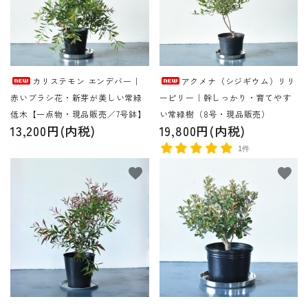
カリステモン エンデバー｜
アクメナ（シジギウム）リリ
赤いブラシ花・新芽が美しい常緑
ーピリー｜幹しっかり・育てやす
低木【一点物・現品販売／7号鉢】
い常緑樹（8号・現品販売）
13,200円(内税)
19,800円(内税)
1件
favorite
favorite