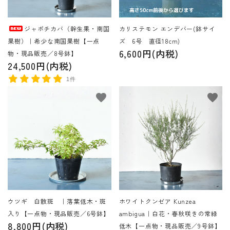
ジャボチカバ（幹生果・南国
カリステモン エンデバー(鉢サイ
果樹）｜希少な南国果樹【一点
ズ 6号 直径18cm)
6,600円(内税)
物・現品販売／8号鉢】
24,500円(内税)
1件
favorite
favorite
ウツギ 白散斑 ｜落葉低木・斑
ホワイトクンゼア Kunzea
入り【一点物・現品販売／6号鉢】
ambigua｜白花・春秋咲きの常緑
8,800円(内税)
低木【一点物・現品販売／9号鉢】