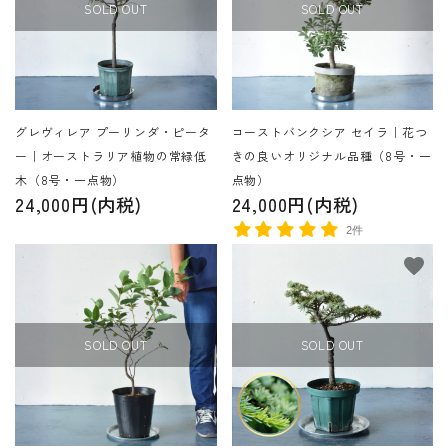
SOLD OUT
SOLD OUT
グレヴィレア プーリンダ・ピータ
コーストバンクシア セイラ｜花つ
ー｜オーストラリア植物の常緑低
きの良いオリジナル品種（8号・一
木（8号・一点物）
点物）
24,000円(内税)
24,000円(内税)
2件
favorite
favorite
SOLD OUT
SOLD OUT