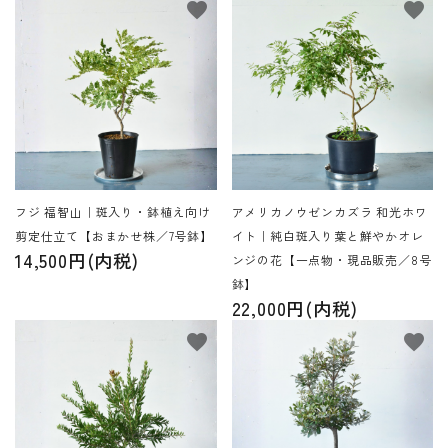
favorite
favorite
フジ 福智山｜斑入り・鉢植え向け
アメリカノウゼンカズラ 和光ホワ
剪定仕立て【おまかせ株／7号鉢】
イト｜純白斑入り葉と鮮やかオレ
14,500円(内税)
ンジの花【一点物・現品販売／8号
鉢】
22,000円(内税)
favorite
favorite