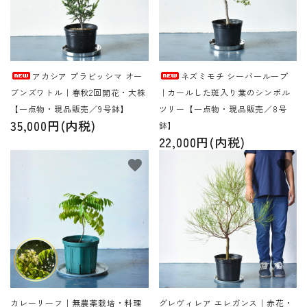
アカシア プラビッシマ オー
ネズミモチ シーバーループ
ブンズワトル｜春秋2回開花・大株
｜カールした斑入り葉のシンボル
【一点物・現品販売／9号鉢】
ツリー【一点物・現品販売／8号
35,000円(内税)
鉢】
22,000円(内税)
favorite
favorite
カレーリーフ｜無農薬栽培・料理
グレヴィレア エレガンス｜赤花・