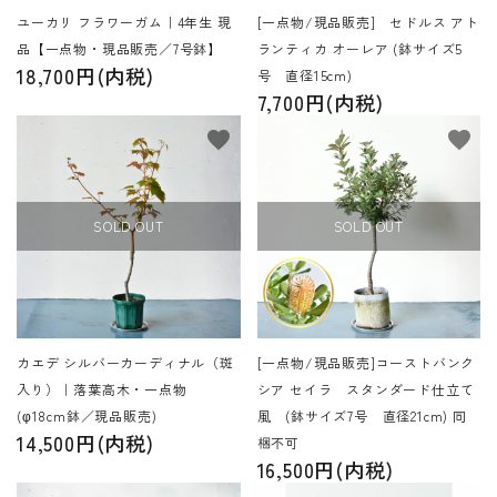
ユーカリ フラワーガム｜4年生 現
[一点物/現品販売] セドルス アト
品【一点物・現品販売／7号鉢】
ランティカ オーレア (鉢サイズ5
18,700円(内税)
号 直径15cm)
7,700円(内税)
favorite
favorite
SOLD OUT
SOLD OUT
カエデ シルバーカーディナル（斑
[一点物/現品販売]コーストバンク
入り）｜落葉高木・一点物
シア セイラ スタンダード仕立て
(φ18cm鉢／現品販売)
風 (鉢サイズ7号 直径21cm) 同
14,500円(内税)
梱不可
16,500円(内税)