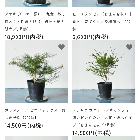
アオキ ダルマ 黒川｜丸葉・散り
ヒースクンゼア（おまかせ株）｜
斑入り・日陰向け【一点物・現品
香り・育てやすい常緑低木【6号
販売／8号鉢】
鉢】
18,900円(内税)
6,600円(内税)
favorite
favorite
カリステモン ピニフォリウス｜お
メラレウカ コットンキャンディ｜
まかせ株【7号鉢】
濃いピンクのレース花・低木タイ
14,500円(内税)
プ【おまかせ株／7号鉢】
14,500円(内税)