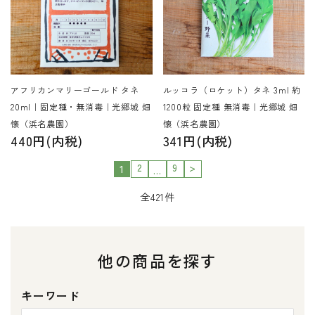
アフリカンマリーゴールド タネ
ルッコラ（ロケット）タネ 3ml 約
20ml｜固定種・無消毒｜光郷城 畑
1200粒 固定種 無消毒｜光郷城 畑
懐（浜名農園）
懐（浜名農園）
440円(内税)
341円(内税)
2
9
>
1
…
全421件
他の商品を探す
キーワード