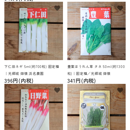
favorite
favorite
下仁田ネギ 5ml(約700粒) 固定種
豊葉ほうれん草 タネ 50ml(約1300
｜光郷城 畑懐 浜名農園
粒)｜固定種／光郷城 畑懐
396円(内税)
341円(内税)
favorite
favorite