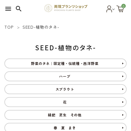
0
menu
search
TOP
SEED-植物のタネ-
search
SEED-植物のタネ-
SEED 植物のタネ
野菜のタネ｜固定種・伝統種・西洋野菜
PLANT 植物
ハーブ
MATERIAL 資材
スプラウト
OTHER 雑貨
花
FOOD 食品
緑肥 芝生 その他
BLOG ブログ
春 夏 まき