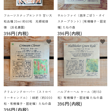
フルーツスナップエンドウ 甘い大
サルシファイ（西洋ごぼう・オイ
粒品種 20ml 約60粒 光郷城畑
スタープラント）[有機種子・固定
懐 (浜名農園)
種] たねの森
396円(内税)
396円(内税)
favorite
favorite
クリムソンクローバー（ストロベ
ハルブホーヘル ケール（約150
リーキャンドル）｜緑肥（約3000
粒）有機種子・固定種 たねの森
396円(内税)
粒・有機種子・固定種）たねの森
396円(内税)