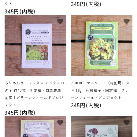
345円(内税)
クト
345円(内税)
favorite
favorite
ちりめんリーフレタス ミックスの
イエローマスタード（緑肥用）タ
タネ 約40粒｜固定種・自然農法・
ネ 16g｜有機種子・固定種｜グリ
国産｜グリーンフィールドプロジ
ーンフィールドプロジェクト
345円(内税)
ェクト
345円(内税)
favorite
favorite