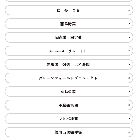
INFORMATIOM
秋 冬 まき
西洋野菜
ご利用ガイド
プライバシーポリシー
伝統種 固定種
特定商取引法について
Re:seed（リシード）
お問い合わせ
光郷城 畑懐 浜名農園
ACCOUNT MENU
グリーンフィールドプロジェクト
ようこそ ゲスト 様
たねの森
新規会員登
meeting_room
person
ログイン
録
中原採集場
フタバ種苗
信州山渓採種場