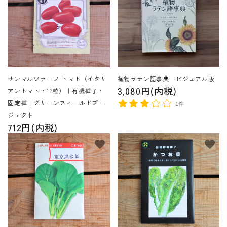
サンマルツァーノ トマト（イタリ
植物ラテン語事典 ビジュアル版
3,080円(内税)
アントマト・12粒）｜有機種子・
固定種｜グリーンフィールドプロ
1件
ジェクト
712円(内税)
favorite
favorite