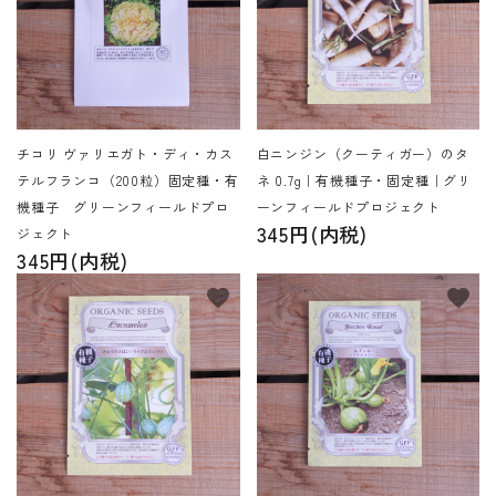
チコリ ヴァリエガト・ディ・カス
白ニンジン（クーティガー）のタ
テルフランコ（200粒）固定種・有
ネ 0.7g｜有機種子・固定種｜グリ
機種子 グリーンフィールドプロ
ーンフィールドプロジェクト
345円(内税)
ジェクト
345円(内税)
favorite
favorite