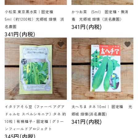
小松菜 東京黒水菜｜固定種
かつお菜 (5ml) 固定種・無消
5ml（約1200粒）光郷城 畑懐 浜
毒 光郷城 畑懐（浜名農園）
341円(内税)
名農園
341円(内税)
favorite
favorite
イタリアそら豆（ファーベ アグア
太へちま タネ 10ml｜ 固定種 光
ドゥルセ スペルシモニア）タネ 約
郷城 畑懐(浜名農園)
341円(内税)
10粒｜有機種子・固定種｜グリー
ンフィールドプロジェクト
345円(内税)