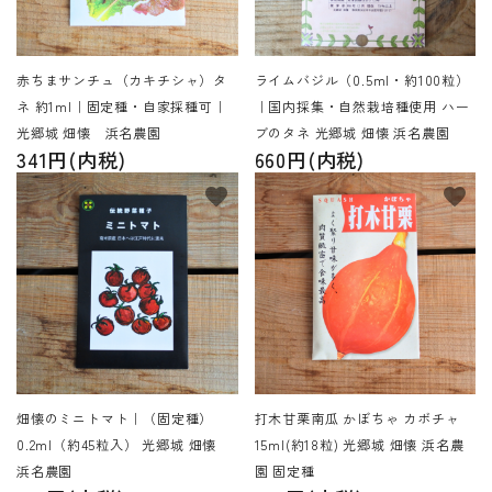
赤ちまサンチュ（カキチシャ）タ
ライムバジル（0.5ml・約100粒）
ネ 約1ml｜固定種・自家採種可｜
｜国内採集・自然栽培種使用 ハー
光郷城 畑懐 浜名農園
ブのタネ 光郷城 畑懐 浜名農園
341円(内税)
660円(内税)
favorite
favorite
畑懐のミニトマト｜（固定種）
打木甘栗南瓜 かぼちゃ カボチャ
0.2ml（約45粒入） 光郷城 畑懐
15ml(約18粒) 光郷城 畑懐 浜名農
浜名農園
園 固定種