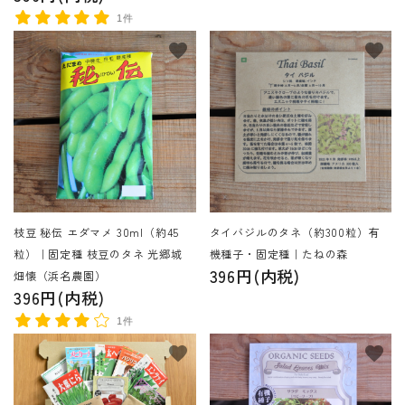
1件
favorite
favorite
枝豆 秘伝 エダマメ 30ml（約45
タイバジルのタネ（約300粒）有
粒）｜固定種 枝豆のタネ 光郷城
機種子・固定種｜たねの森
396円(内税)
畑懐（浜名農園）
396円(内税)
1件
favorite
favorite