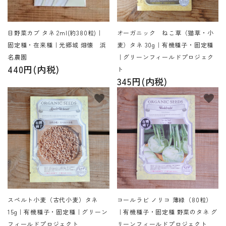
日野菜カブ タネ 2ml(約380粒)｜
オーガニック ねこ草（猫草・小
固定種・在来種｜光郷城 畑懐 浜
麦）タネ 30g｜有機種子・固定種
名農園
｜グリーンフィールドプロジェク
440円(内税)
ト
345円(内税)
favorite
favorite
スペルト小麦（古代小麦）タネ
コールラビ ノリコ 薄緑（80粒）
15g｜有機種子・固定種｜グリーン
｜有機種子・固定種 野菜のタネ グ
フィールドプロジェクト
リーンフィールドプロジェクト