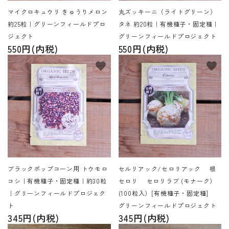
マイクロキュウリ きゅうりメロン
丸ズッキーニ（ライトグリーン）
約25粒｜グリーンフィールドプロ
タネ 約20粒｜有機種子・固定種｜
ジェクト
グリーンフィールドプロジェクト
550円(内税)
550円(内税)
favorite
favorite
ブラックポップコーン用 トウモロ
セルリアック/セロリアック 根
コシ｜有機種子・固定種｜約30粒
セロリ セロリラブ (モナーク）
｜グリーンフィールドプロジェク
(100粒入）[有機種子・固定種]
ト
グリーンフィールドプロジェクト
345円(内税)
345円(内税)