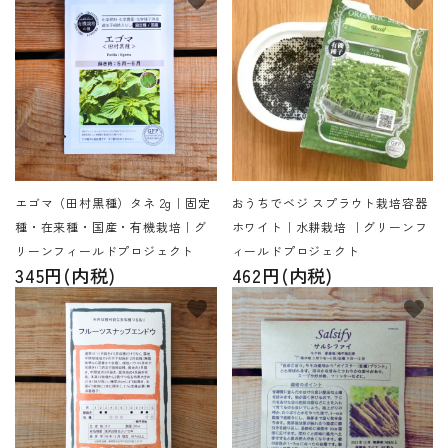
favorite
favorite
エゴマ（田村黒種）タネ 2g｜固定
おうちでベジ スプラウト栽培容器
種・在来種・国産・有機栽培｜グ
ホワイト｜水耕栽培 ｜グリーンフ
リーンフィールドプロジェクト
ィールドプロジェクト
345円(内税)
462円(内税)
favorite
favorite