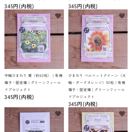
345円(内税)
345円(内税)
favorite
favorite
中輪ひまわり 黄（約60粒）｜有機
ひまわり ベルベットクイーン（大
種子・固定種｜グリーンフィール
輪・ダークオレンジ）50粒｜有機
ドプロジェクト
種子・固定種｜グリーンフィール
345円(内税)
ドプロジェクト
345円(内税)
favorite
favorite