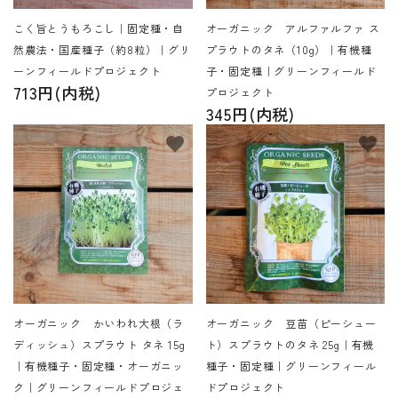
こく旨とうもろこし｜固定種・自
オーガニック アルファルファ ス
然農法・国産種子（約8粒）｜グリ
プラウトのタネ（10g）｜有機種
ーンフィールドプロジェクト
子・固定種｜グリーンフィールド
713円(内税)
プロジェクト
345円(内税)
favorite
favorite
オーガニック かいわれ大根（ラ
オーガニック 豆苗（ピーシュー
ディッシュ）スプラウト タネ 15g
ト）スプラウトのタネ 25g｜有機
｜有機種子・固定種・オーガニッ
種子・固定種｜グリーンフィール
ク｜グリーンフィールドプロジェ
ドプロジェクト