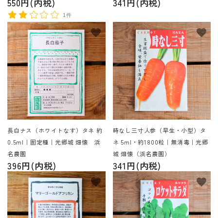
550円(内税)
341円(内税)
1件
favorite
favorite
長白ナス（ホワイトなす）タネ 約
時なし三寸人参（早生・小型）タ
0.5ml｜固定種｜光郷城 畑懐 浜
ネ 5ml・約1800粒｜無消毒｜光郷
名農園
城 畑懐（浜名農園）
396円(内税)
341円(内税)
favorite
favorite