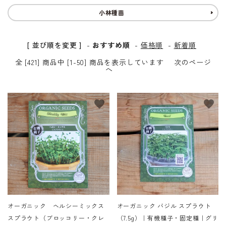
小林種苗
[ 並び順を変更 ]
-
おすすめ順
-
価格順
-
新着順
全 [421] 商品中 [1-50] 商品を表示しています
次のページ
へ
favorite
favorite
オーガニック ヘルシーミックス
オーガニック バジル スプラウト
スプラウト（ブロッコリー・クレ
（7.5g）｜有機種子・固定種｜グリ