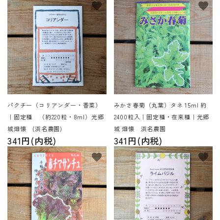
favorite
favorite
パクチー（コリアンダー・香菜）
みかさ春菊（丸葉）タネ 15ml 約
｜固定種 （約220粒・8ml）光郷
2400粒入｜固定種・在来種｜光郷
城畑懐 (浜名農園)
城 畑懐 浜名農園
341円(内税)
341円(内税)
favorite
favorite