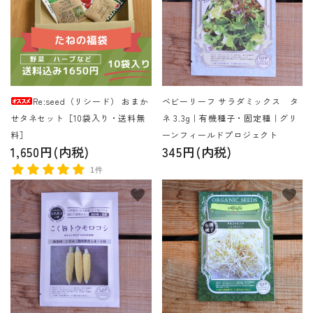
Re:seed（リシード） おまか
ベビーリーフ サラダミックス タ
せタネセット［10袋入り・送料無
ネ 3.3g｜有機種子・固定種｜グリ
料］
ーンフィールドプロジェクト
1,650円(内税)
345円(内税)
1件
favorite
favorite