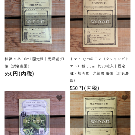
SOLD OUT
SOLD OUT
和綿 タネ 10ml 固定種｜光郷城 畑
トマト なつのこま（クッキングト
懐（浜名農園）
マト）種 0.3ml 約30粒入｜固定
550円(内税)
種・無消毒｜光郷城 畑懐（浜名農
園）
550円(内税)
favorite
favorite
SOLD OUT
SOLD OUT