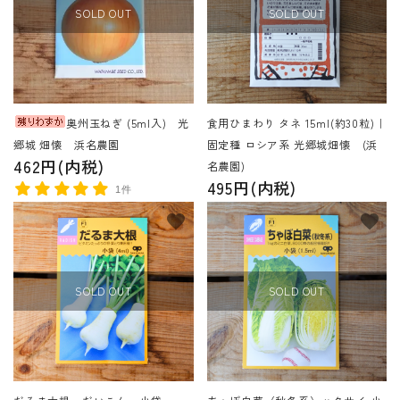
SOLD OUT
SOLD OUT
奥州玉ねぎ (5ml入) 光
食用ひまわり タネ 15ml(約30粒)｜
郷城 畑懐 浜名農園
固定種 ロシア系 光郷城畑懐 (浜
462円(内税)
名農園)
495円(内税)
1件
favorite
favorite
SOLD OUT
SOLD OUT