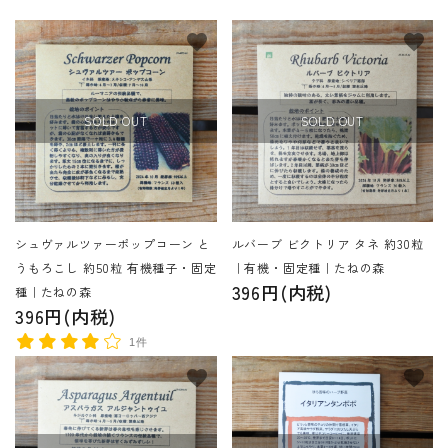
favorite
favorite
SOLD OUT
SOLD OUT
シュヴァルツァーポップコーン と
ルバーブ ビクトリア タネ 約30粒
うもろこし 約50粒 有機種子・固定
｜有機・固定種｜たねの森
396円(内税)
種｜たねの森
396円(内税)
1件
favorite
favorite