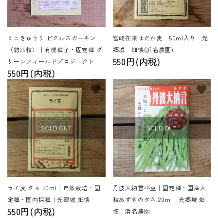
ミニきゅうり ピクルスガーキン
宮崎在来はだか麦 50ml入り 光
（約25粒）｜有機種子・固定種 グ
郷城 畑懐(浜名農園)
550円(内税)
リーンフィールドプロジェクト
550円(内税)
favorite
favorite
SOLD OUT
SOLD OUT
ライ麦 タネ 50ml｜自然栽培・固
丹波大納言小豆｜固定種・国産大
定種・国内採種｜光郷城 畑懐
粒あずきのタネ 20ml 光郷城 畑
550円(内税)
懐 浜名農園