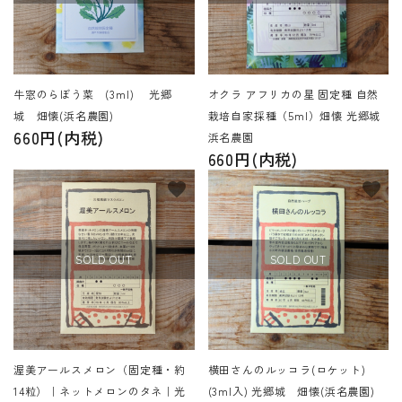
牛窓のらぼう菜 (3ml) 光郷
オクラ アフリカの星 固定種 自然
城 畑懐(浜名農園)
栽培自家採種（5ml）畑懐 光郷城
660円(内税)
浜名農園
660円(内税)
favorite
favorite
SOLD OUT
SOLD OUT
渥美アールスメロン（固定種・約
横田さんのルッコラ(ロケット)
14粒）｜ネットメロンのタネ｜光
(3ml入) 光郷城 畑懐(浜名農園)