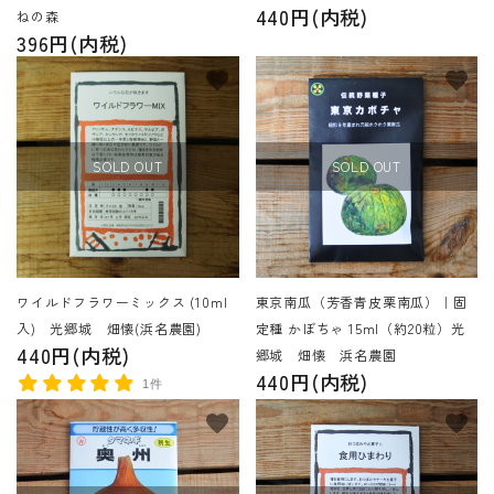
440円(内税)
ねの森
396円(内税)
favorite
favorite
SOLD OUT
SOLD OUT
ワイルドフラワーミックス (10ml
東京南瓜（芳香青皮栗南瓜）｜固
入) 光郷城 畑懐(浜名農園)
定種 かぼちゃ 15ml（約20粒）光
440円(内税)
郷城 畑懐 浜名農園
440円(内税)
1件
favorite
favorite