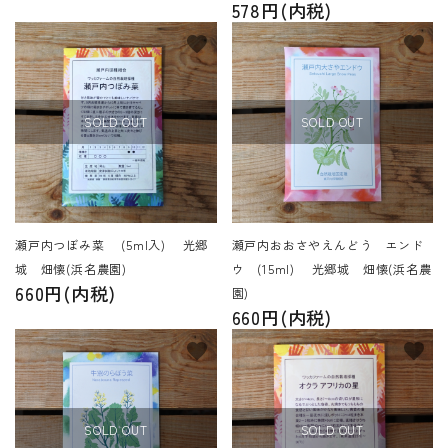
578円(内税)
favorite
favorite
SOLD OUT
SOLD OUT
瀬戸内つぼみ菜 (5ml入) 光郷
瀬戸内おおさやえんどう エンド
城 畑懐(浜名農園)
ウ (15ml) 光郷城 畑懐(浜名農
660円(内税)
園)
660円(内税)
favorite
favorite
SOLD OUT
SOLD OUT