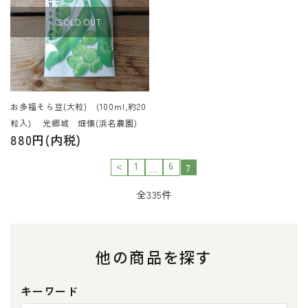
SOLD OUT
お多福そら豆(大粒) (100ml,約20
粒入) 光郷城 畑懐(浜名農園)
880円(内税)
<
1
6
7
…
全335件
他の商品を探す
キーワード