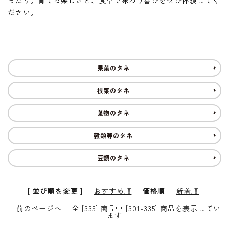
ったり。育てる楽しさと、食卓で味わう喜びをぜひ体験してく
ださい。
INFORMATIOM
ご利用ガイド
プライバシーポリシー
果菜のタネ
特定商取引法について
根菜のタネ
お問い合わせ
葉物のタネ
ACCOUNT MENU
穀類等のタネ
ようこそ ゲスト 様
豆類のタネ
新規会員登
meeting_room
person
ログイン
録
[ 並び順を変更 ]
-
おすすめ順
-
価格順
-
新着順
前のページへ
全 [335] 商品中 [301-335] 商品を表示してい
ます