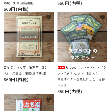
660円(内税)
郷城 畑懐(浜名農園)
660円(内税)
favorite
favorite
SOLD OUT
SOLD OUT
百年ほうれん草 法蓮草 (50m
Re:seed（リシード） スプラ
入) 光郷城 畑懐(浜名農園)
ウトのタネ セット［5袋入り］｜
660円(内税)
期限切れタネを無駄にしないお得
パック
660円(内税)
favorite