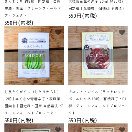
まくわうり 約8粒｜固定種・自然
大粒落花生のタネ 50ml(約30粒)
農法・国産【グリーンフィールド
固定種｜光郷城 畑懐(浜名農園)
550円(内税)
プロジェクト】
550円(内税)
favorite
favorite
SOLD OUT
SOLD OUT
甘長とうがらし（甘とうがらし）
チコリ・トレビス（リッチレッド
12粒｜辛くない青唐辛子・家庭菜
ボール）タネ 18粒｜有機種子・F1
園向き｜固定種・国産 自然農法 グ
種｜グリーンフィールドプロジェ
リーンフィールドプロジェクト
クト
550円(内税)
550円(内税)
favorite
favorite