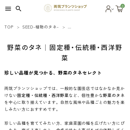
0
menu
search
TOP
SEED-植物のタネ-
野菜のタネ｜固定種・伝統種・
search
野菜のタネ｜固定種・伝統種・西洋野
SEED 植物のタネ
菜
PLANT 植物
珍しい品種が見つかる、野菜のタネセレクト
MATERIAL 資材
両筑プランツショップでは、一般的な園芸店ではなかなか見か
OTHER 雑貨
けない
固定種・伝統種・西洋野菜
など、個性豊かな
野菜のタネ
を中心に取り揃えています。自然な風味や品種ごとの魅力を楽
しみたい方におすすめです。
FOOD 食品
珍しい品種を育ててみたい方、家庭菜園の幅を広げたい方にぴ
BLOG ブログ