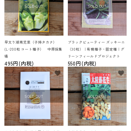
SOLD OUT
SOLD OUT
早太り湖南児菜（子持タカナ）
ブラックビューティー ズッキーニ
(L･200粒 コート種子） 中原採集
（30粒）｜有機種子・固定種｜グ
場
リーンフィールドプロジェクト
495円(内税)
550円(内税)
favorite
favorite
SOLD OUT
SOLD OUT