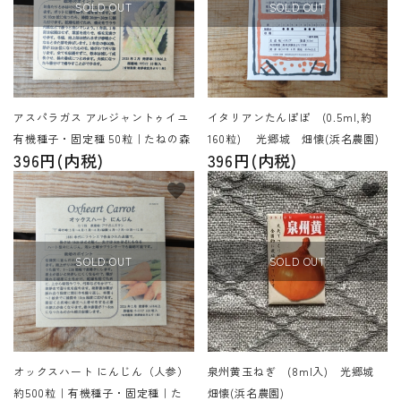
SOLD OUT
SOLD OUT
アスパラガス アルジャントゥイユ
イタリアンたんぽぽ (0.5ml,約
有機種子・固定種 50粒｜たねの森
160粒) 光郷城 畑懐(浜名農園)
396円(内税)
396円(内税)
favorite
favorite
SOLD OUT
SOLD OUT
オックスハート にんじん（人参）
泉州黄玉ねぎ (8ml入) 光郷城
約500粒｜有機種子・固定種｜た
畑懐(浜名農園)