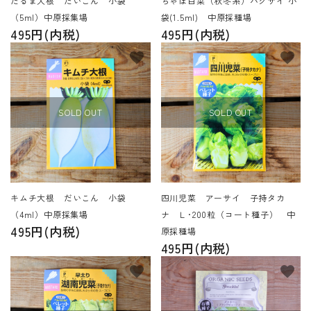
だるま大根 だいこん 小袋
ちゃぼ白菜（秋冬系）ハクサイ 小
（5ml）中原採集場
袋(1.5ml) 中原採種場
495円(内税)
495円(内税)
favorite
favorite
SOLD OUT
SOLD OUT
キムチ大根 だいこん 小袋
四川児菜 アーサイ 子持タカ
（4ml）中原採集場
ナ Ｌ･200粒（コート種子） 中
495円(内税)
原採種場
495円(内税)
favorite
favorite