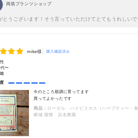
両筑プランツショップ
がとうございます！そう言っていただけてとてもうれしいで
mike様
購入確認済み
性
0代〜
畿
め度
今のところ順調に育ってます
買ってよかったです
商品：
ローゼル ハイビスカス（ハーブティー・食用
郷城 畑懐 浜名農園