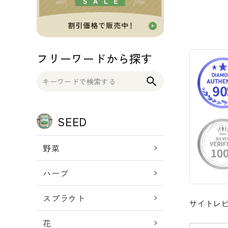
OTHER 雑貨
FOOD 食品
フリーワードから探す
BLOG ブログ
search
INFORMATIOM
SEED
ご利用ガイド
プライバシーポリシー
野菜
特定商取引法について
ハーブ
お問い合わせ
スプラウト
サイトレ
ACCOUNT MENU
ようこそ ゲスト 様
花