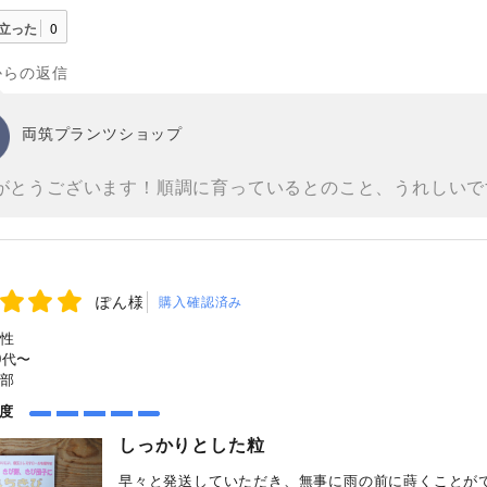
立った
0
からの返信
両筑プランツショップ
がとうございます！順調に育っているとのこと、うれしいで
ぽん様
購入確認済み
性
0代〜
部
め度
しっかりとした粒
早々と発送していただき、無事に雨の前に蒔くことが