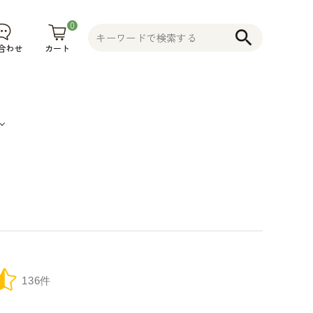
0
search
カート
合わせ
果
そ
植木鉢
コニファー
不織布プラ
物
の
花木 果樹 宿
ンター 植木
食
他
根草 など
鉢
品
そ
136件
の
他