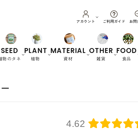
ご利用ガイド
アカウント
お問
SEED
PLANT
MATERIAL
OTHER
FOOD
植物のタネ
植物
資材
雑貨
食品
野菜
ハーブ
カラーリーフ
養土・肥料
スプラウ
園芸資材
オーストラリ
衣
花
書
ュー
ト
ア
類
籍
緑肥など
4.62