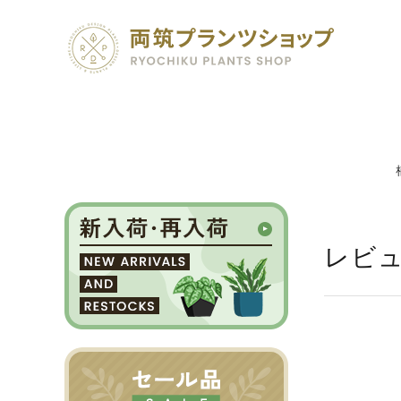
search
レビ
SEED 植物のタネ
PLANT 植物
MATERIAL 資材