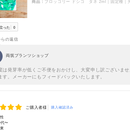
商品：
ブロッコリー ドシコ タネ 2ml｜固定種｜
立った
0
からの返信
両筑プランツショップ
度は発芽率が低くご不便をおかけし、大変申し訳ございませ
ます。メーカーにもフィードバックいたします。
ご購入者様
購入確認済み
性
0代〜
東