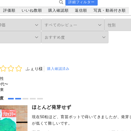
詳細フィルター
評価順
いいね数順
購入確認順
返信順
写真・動画付き順
ふぇり様
購入確認済み
性
0代〜
東
め度
ほとんど発芽せず
現在50粒ほど、育苗ポットで蒔いてきましたが、発
が低くて難しいです。