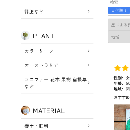
新規会員登
meeting_room
person
ログイン
緑肥など
日付順 ↓
録
PLANT
カラーリーフ
オーストラリア
コニファー 花木 果樹 宿根草
性別:
女
年齢:
5
など
地域:
関
おすす
MATERIAL
養土・肥料