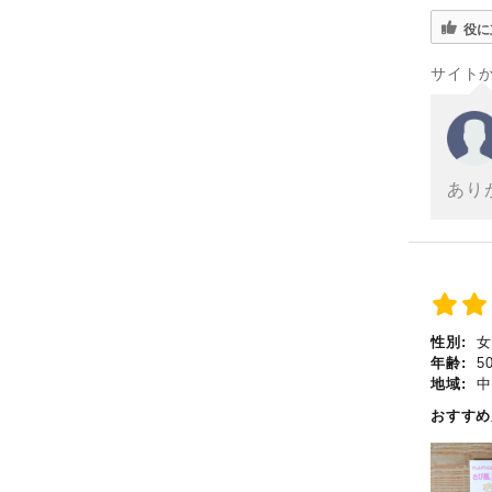
役に
サイト
あり
性別:
女
年齢:
5
地域:
中
おすす