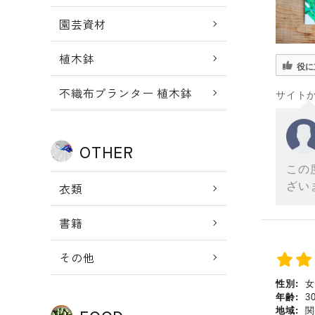
園芸資材
植木鉢
役に
不織布プランター 植木鉢
サイト
OTHER
この
ざい
衣類
書籍
その他
性別:
女
年齢:
3
地域:
関