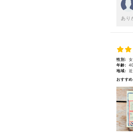
あり
性別:
女
年齢:
4
地域:
近
おすす