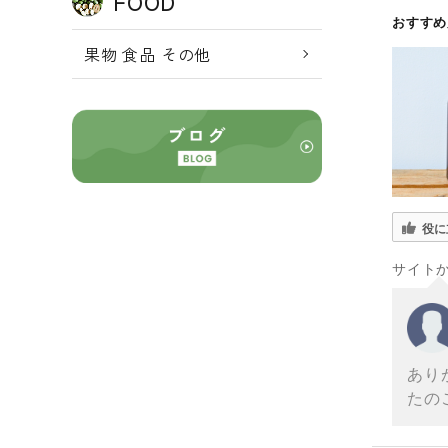
FOOD
おすす
果物 食品 その他
役に
サイト
あり
たの