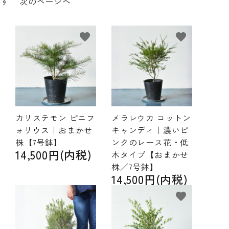
ます
次のページへ
favorite
favorite
カリステモン ピニフ
メラレウカ コットン
ォリウス｜おまかせ
キャンディ｜濃いピ
株【7号鉢】
ンクのレース花・低
14,500円(内税)
木タイプ【おまかせ
株／7号鉢】
14,500円(内税)
favorite
favorite