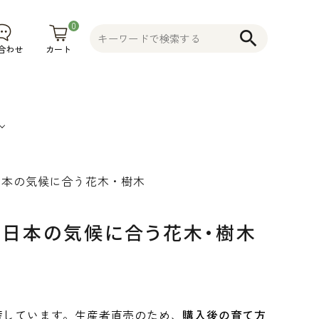
0
search
カート
合わせ
日本の気候に合う花木・樹木
果
そ
植木鉢
コニファー
不織布プラ
物
の
花木 果樹 宿
ンター 植木
・日本の気候に合う花木・樹木
食
他
根草 など
鉢
品
そ
の
他
産
しています。生産者直売のため、
購入後の育て方