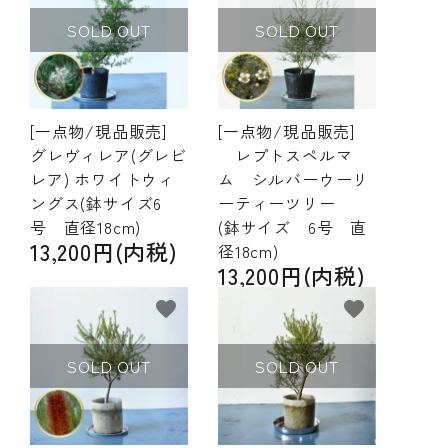
SOLD OUT
SOLD OUT
[一点物/現品販売]
[一点物/現品販売]
グレヴィレア(グレビ
レプトスペルマ
レア) ホワイトウィ
ム シルバーウーリ
ングス(鉢サイズ6
ーティーツリー
号 直径18cm)
(鉢サイズ 6号 直
13,200円(内税)
径18cm)
13,200円(内税)
favorite
favorite
SOLD OUT
SOLD OUT