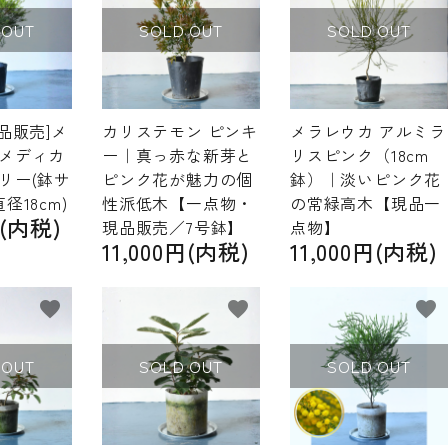
 OUT
SOLD OUT
SOLD OUT
品販売]メ
カリステモン ピンキ
メラレウカ アルミラ
メディカ
ー｜真っ赤な新芽と
リスピンク（18cm
リー(鉢サ
ピンク花が魅力の個
鉢）｜淡いピンク花
径18cm)
性派低木【一点物・
の常緑高木【現品一
円(内税)
現品販売／7号鉢】
点物】
11,000円(内税)
11,000円(内税)
favorite
favorite
favorite
 OUT
SOLD OUT
SOLD OUT