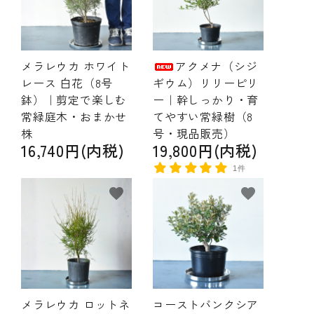
メラレウカ ホワイト
アクメナ（シジ
レース 白花（8号
ギウム）リリーピリ
鉢）｜剪定で楽しむ
ー｜幹しっかり・育
常緑庭木・おまかせ
てやすい常緑樹（8
株
号・現品販売）
16,740円(内税)
19,800円(内税)
1件
favorite
favorite
メラレウカ ロットネ
コーストバンクシア