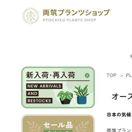
TOP
P
search
オー
SEED 植物のタネ
PLANT 植物
日本の気候
MATERIAL 資材
両筑プラン