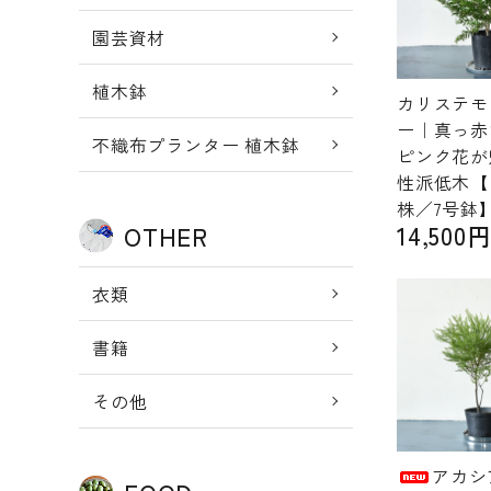
園芸資材
植木鉢
カリステモ
ー｜真っ赤
不織布プランター 植木鉢
ピンク花が
性派低木【
株／7号鉢
14,500
OTHER
衣類
書籍
その他
アカシ