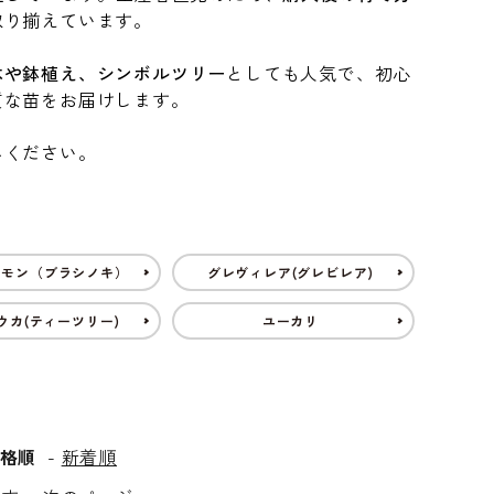
取り揃えています。
木や鉢植え、シンボルツリー
としても人気で、初心
質な苗をお届けします。
みください。
テモン（ブラシノキ）
グレヴィレア(グレビレア)
ウカ(ティーツリー)
ユーカリ
格順
-
新着順