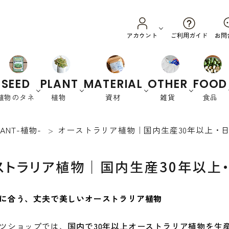
ご利用ガイド
アカウント
お問
SEED
PLANT
MATERIAL
OTHER
FOOD
植物のタネ
植物
資材
雑貨
食品
LANT-植物-
オーストラリア植物｜国内生産30年以上・
野菜
ハーブ
カラーリーフ
養土・肥料
スプラウ
園芸資材
オーストラリ
衣
花
書
ト
ア
類
籍
ストラリア植物｜国内生産30年以上
緑肥など
に合う、丈夫で美しいオーストラリア植物
ツショップでは、
国内で30年以上オーストラリア植物を生