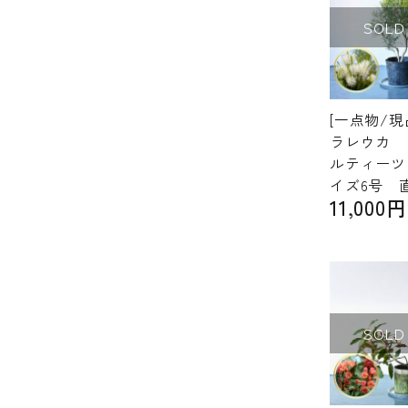
SOLD
[一点物/現
ラレウカ 
ルティーツ
イズ6号 直
11,000
SOLD