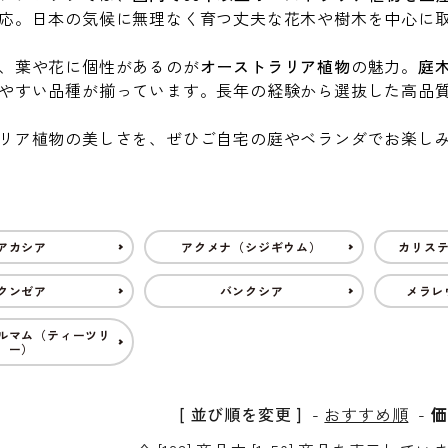
応。日本の気候に無理なく育つ丈夫な花木や樹木を中心に
、葉や花に個性があるのが
オーストラリア植物
の魅力。
庭
やすい品種が揃っています。長年の経験から選抜した高品
リア植物の美しさを、ぜひご自宅の庭やベランダでお楽し
アカシア
アクメナ（シジギウム）
カリス
クンゼア
バンクシア
メラレ
ルマム（ティーツリ
ー）
[ 並び順を変更 ]
-
おすすめ順
-
価