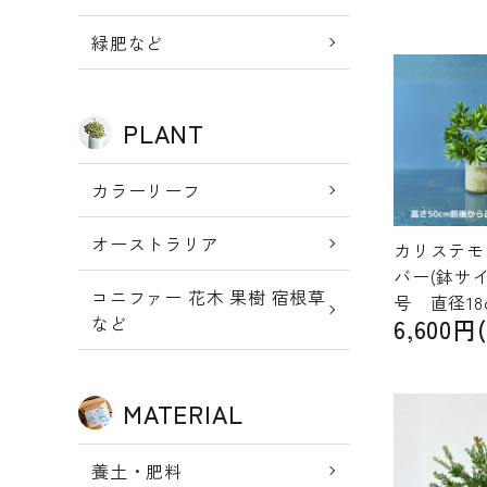
新規会員登
meeting_room
person
ログイン
緑肥など
録
PLANT
カラーリーフ
オーストラリア
カリステモ
バー(鉢サ
コニファー 花木 果樹 宿根草
号 直径18
など
6,600円
MATERIAL
養土・肥料