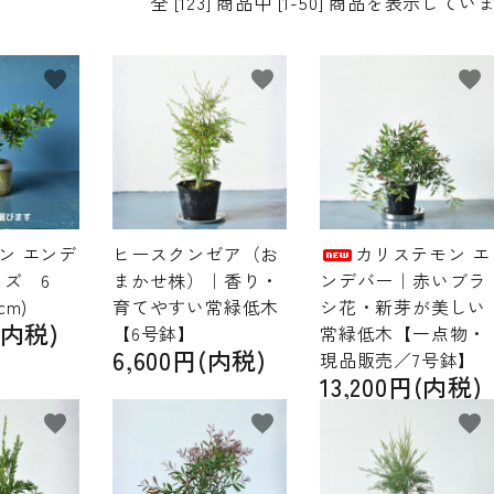
全 [123] 商品中 [1-50] 商品を表示してい
favorite
favorite
favorite
ン エンデ
ヒースクンゼア（お
カリステモン エ
イズ 6
まかせ株）｜香り・
ンデバー｜赤いブラ
cm)
育てやすい常緑低木
シ花・新芽が美しい
(内税)
【6号鉢】
常緑低木【一点物・
6,600円(内税)
現品販売／7号鉢】
13,200円(内税)
favorite
favorite
favorite