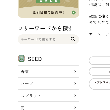
相談
にも対
OTHER 雑貨
乾燥に強く
FOOD 食品
者でも育て
フリーワードから探す
オーストラ
BLOG ブログ
search
INFORMATIOM
SEED
ご利用ガイド
プライバシーポリシー
野菜
特定商取引法について
レプトスペ
ハーブ
お問い合わせ
スプラウト
ACCOUNT MENU
ようこそ ゲスト 様
花