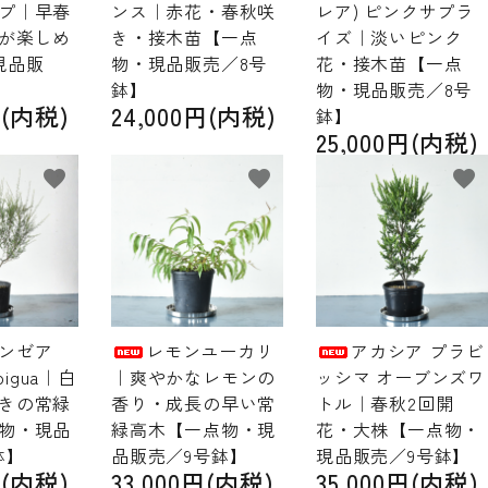
プ｜早春
ンス｜赤花・春秋咲
レア) ピンクサプラ
が楽しめ
き・接木苗【一点
イズ｜淡いピンク
現品販
物・現品販売／8号
花・接木苗【一点
鉢】
物・現品販売／8号
円(内税)
24,000円(内税)
鉢】
25,000円(内税)
favorite
favorite
favorite
ンゼア
レモンユーカリ
アカシア プラビ
mbigua｜白
｜爽やかなレモンの
ッシマ オーブンズワ
きの常緑
香り・成長の早い常
トル｜春秋2回開
物・現品
緑高木【一点物・現
花・大株【一点物・
鉢】
品販売／9号鉢】
現品販売／9号鉢】
円(内税)
33,000円(内税)
35,000円(内税)