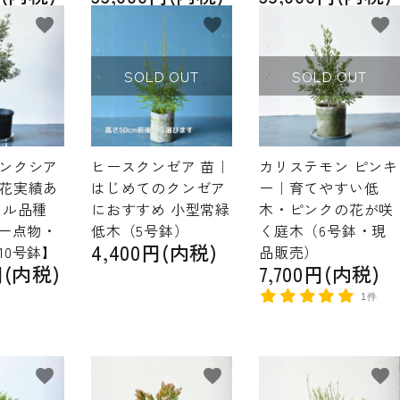
favorite
favorite
favorite
SOLD OUT
SOLD OUT
ンクシア
ヒースクンゼア 苗｜
カリステモン ピンキ
花実績あ
はじめてのクンゼア
ー｜育てやすい低
ナル品種
におすすめ 小型常緑
木・ピンクの花が咲
【一点物・
低木（5号鉢）
く庭木（6号鉢・現
4,400円(内税)
10号鉢】
品販売）
円(内税)
7,700円(内税)
1件
favorite
favorite
favorite