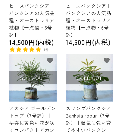
ヒースバンクシア｜
ヒースバンクシア｜
バンクシアの人気品
バンクシアの人気品
種・オーストラリア
種・オーストラリア
植物【一点物・6号
植物【一点物・6号
鉢】
鉢】
14,500円(内税)
14,500円(内税)
1件
favorite
favorite
SOLD OUT
SOLD OUT
アカシア ゴールデン
スワンプバンクシア
トップ（7号鉢）｜
Banksia robur（7号
早春に黄色い花が咲
鉢）｜湿気に強い育
くコンパクトアカシ
てやすいバンクシ