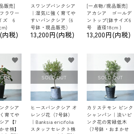
品販売]
スワンプバンクシア
[一点物/現品販売]
フラワー
｜湿気に強く育てや
アカシア ゴールデ
イズ 6
すいバンクシア（6
ントップ(鉢サイズ6
cm)
号鉢・現品販売）
号 直径18cm )
円(内税)
13,200円(内税)
13,200円(内税)
favorite
favorite
favorite
 OUT
SOLD OUT
SOLD OUT
ンクシア
ヒースバンクシア オ
カリステモン ピンク
く育てや
レンジ花（7号鉢）
シャンパン｜淡いピ
シア【7
｜Banksia ericifolia
ンク花の常緑低木
かせ株】
スタッフセレクト株
（7号鉢・おまかせ