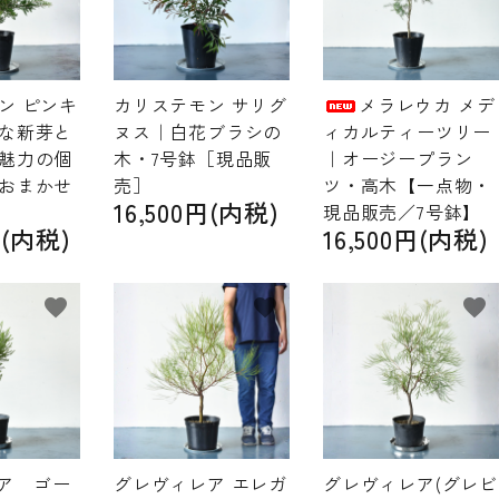
ン ピンキ
カリステモン サリグ
メラレウカ メデ
な新芽と
ヌス｜白花ブラシの
ィカルティーツリー
魅力の個
木・7号鉢［現品販
｜オージープラン
おまかせ
売］
ツ・高木【一点物・
16,500円(内税)
】
現品販売／7号鉢】
円(内税)
16,500円(内税)
favorite
favorite
favorite
ア ゴー
グレヴィレア エレガ
グレヴィレア(グレビ