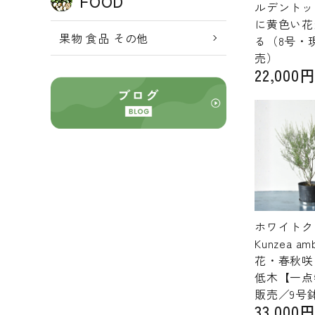
FOOD
ルデントッ
に黄色い花
果物 食品 その他
る（8号・
売）
22,000
ホワイトク
Kunzea a
花・春秋咲
低木【一点
販売／9号
33,000