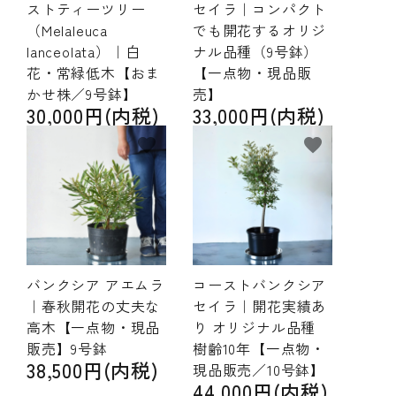
ストティーツリー
セイラ｜コンパクト
（Melaleuca
でも開花するオリジ
lanceolata）｜白
ナル品種（9号鉢）
花・常緑低木【おま
【一点物・現品販
かせ株／9号鉢】
売】
30,000円(内税)
33,000円(内税)
favorite
favorite
バンクシア アエムラ
コーストバンクシア
｜春秋開花の丈夫な
セイラ｜開花実績あ
高木【一点物・現品
り オリジナル品種
販売】9号鉢
樹齢10年【一点物・
38,500円(内税)
現品販売／10号鉢】
44,000円(内税)