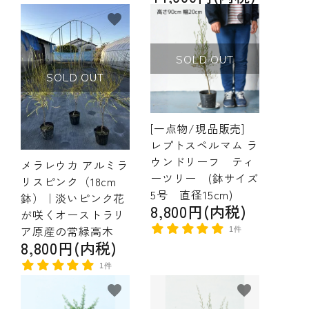
favorite
favorite
SOLD OUT
SOLD OUT
[一点物/現品販売]
レプトスペルマム ラ
ウンドリーフ ティ
メラレウカ アルミラ
ーツリー (鉢サイズ
リスピンク（18cm
5号 直径15cm)
鉢）｜淡いピンク花
8,800円(内税)
が咲くオーストラリ
ア原産の常緑高木
1件
8,800円(内税)
1件
favorite
favorite