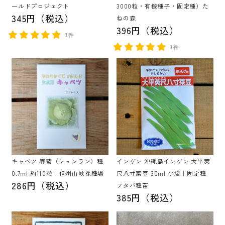
ールドプロジェクト
3000粒・有機種子・固定種）た
345円（税込）
ねの森
396円（税込）
1件
1件
キャベツ 春藍（シュンラン）種
インゲン 沖縄島インゲン 大平莢
0.7ml 約110粒｜信州山峡採種場
尺八寸菜豆 30ml 小袋｜固定種
286円（税込）
フタバ種苗
385円（税込）