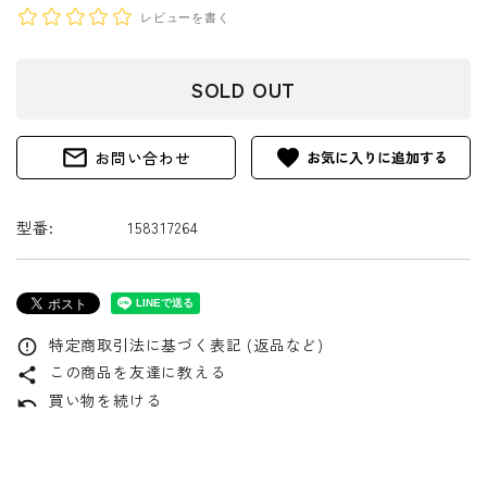
レビューを書く
SOLD OUT
mail_outline
favorite
お問い合わせ
型番:
158317264
特定商取引法に基づく表記 (返品など)
error_outline
この商品を友達に教える
share
買い物を続ける
undo