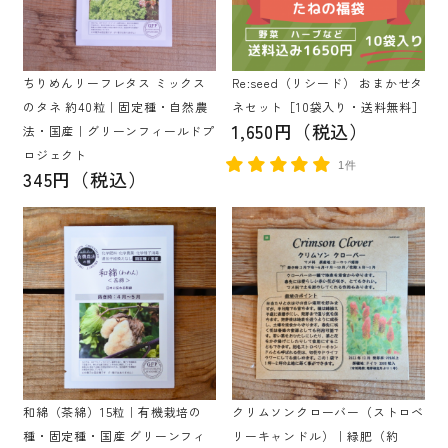
ちりめんリーフレタス ミックス
Re:seed（リシード） おまかせタ
のタネ 約40粒｜固定種・自然農
ネセット［10袋入り・送料無料］
1,650円（税込）
法・国産｜グリーンフィールドプ
ロジェクト
1件
345円（税込）
和綿（茶綿）15粒｜有機栽培の
クリムソンクローバー（ストロベ
種・固定種・国産 グリーンフィ
リーキャンドル）｜緑肥（約