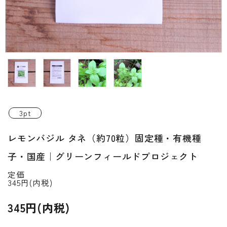
INFORMATIOM
ご利用ガイド
プライバシーポリシー
特定商取引法について
お問い合わせ
3pt
ACCOUNT MENU
レモンバジル タネ（約70粒）固定種・有機種
ようこそ ゲスト 様
子・国産｜グリーンフィールドプロジェクト
新規会員登
meeting_room
person
ログイン
録
定価
345円(内税)
345円(内税)