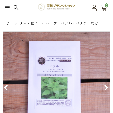
0
menu
search
TOP
タネ・種子
ハーブ（バジル・パクチーなど）
search
SEED 植物のタネ
PLANT 植物
MATERIAL 資材
OTHER 雑貨
FOOD 食品
BLOG ブログ