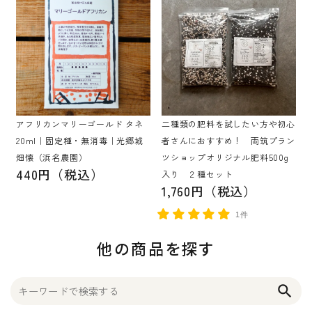
アフリカンマリーゴールド タネ
二種類の肥料を試したい方や初心
20ml｜固定種・無消毒｜光郷城
者さんにおすすめ！ 両筑プラン
畑懐（浜名農園）
ツショップオリジナル肥料500g
440円（税込）
入り ２種セット
1,760円（税込）
1件
他の商品を探す
search