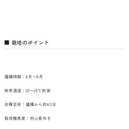
■ 栽培のポイント
播種時期：4月〜8月
発芽適温：20〜25℃前後
収穫目安：播種から約60日
栽培難易度：初心者向き