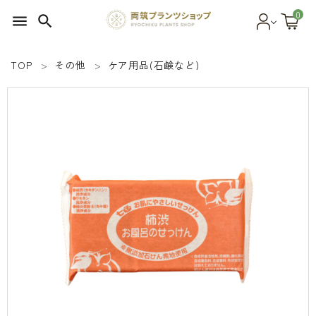
0
menu
search
TOP
その他
ケア用品(石鹸など)
search
SEED 植物のタネ
PLANT 植物
MATERIAL 資材
OTHER 雑貨
FOOD 食品
BLOG ブログ