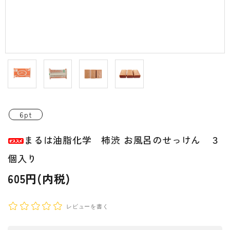
INFORMATIOM
ご利用ガイド
プライバシーポリシー
特定商取引法について
お問い合わせ
6pt
ACCOUNT MENU
まるは油脂化学 柿渋 お風呂のせっけん ３
ようこそ ゲスト 様
個入り
新規会員登
meeting_room
person
ログイン
録
605円(内税)
レビューを書く