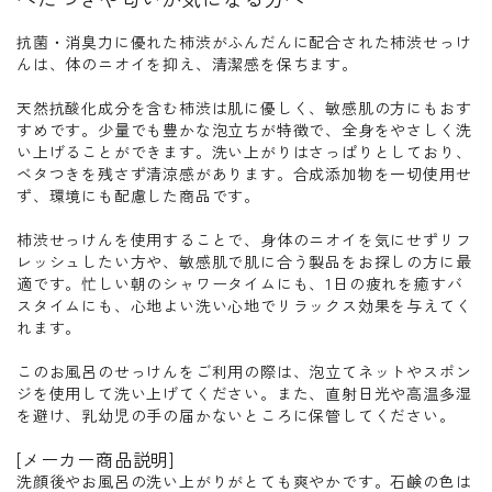
抗菌・消臭力に優れた柿渋がふんだんに配合された柿渋せっけ
んは、体のニオイを抑え、清潔感を保ちます。
天然抗酸化成分を含む柿渋は肌に優しく、敏感肌の方にもおす
すめです。少量でも豊かな泡立ちが特徴で、全身をやさしく洗
い上げることができます。洗い上がりはさっぱりとしており、
ベタつきを残さず清涼感があります。合成添加物を一切使用せ
ず、環境にも配慮した商品です。
柿渋せっけんを使用することで、身体のニオイを気にせずリフ
レッシュしたい方や、敏感肌で肌に合う製品をお探しの方に最
適です。忙しい朝のシャワータイムにも、1日の疲れを癒すバ
スタイムにも、心地よい洗い心地でリラックス効果を与えてく
れます。
このお風呂のせっけんをご利用の際は、泡立てネットやスポン
ジを使用して洗い上げてください。また、直射日光や高温多湿
を避け、乳幼児の手の届かないところに保管してください。
[メーカー商品説明]
洗顔後やお風呂の洗い上がりがとても爽やかです。石鹸の色は