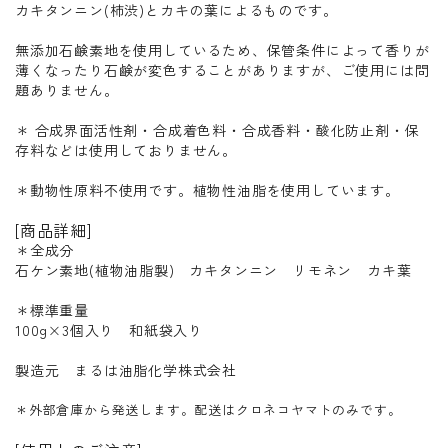
カキタンニン(柿渋)とカキの葉によるものです。
無添加石鹸素地を使用しているため、保管条件によって香りが
薄くなったり石鹸が変色することがありますが、ご使用には問
題ありません。
＊ 合成界面活性剤・合成着色料・合成香料・酸化防止剤・保
存料などは使用しておりません。
＊動物性原料不使用です。植物性油脂を使用しています。
[商品詳細]
＊全成分
石ケン素地(植物油脂製) カキタンニン リモネン カキ葉
＊標準重量
100g×3個入り 和紙袋入り
製造元 まるは油脂化学株式会社
＊外部倉庫から発送します。配送はクロネコヤマトのみです。