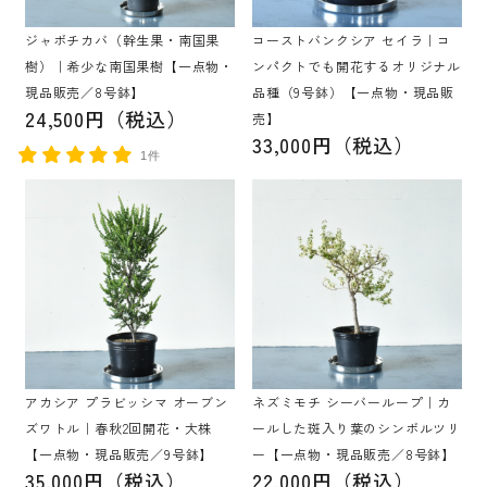
ジャボチカバ（幹生果・南国果
コーストバンクシア セイラ｜コ
樹）｜希少な南国果樹【一点物・
ンパクトでも開花するオリジナル
現品販売／8号鉢】
品種（9号鉢）【一点物・現品販
24,500円（税込）
売】
33,000円（税込）
1件
アカシア プラビッシマ オーブン
ネズミモチ シーバーループ｜カ
ズワトル｜春秋2回開花・大株
ールした斑入り葉のシンボルツリ
【一点物・現品販売／9号鉢】
ー【一点物・現品販売／8号鉢】
35,000円（税込）
22,000円（税込）