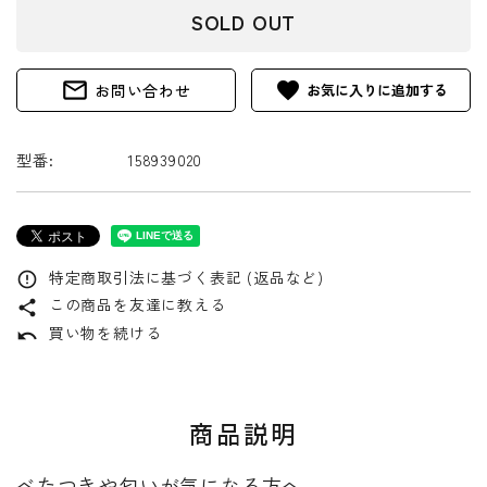
SOLD OUT
mail_outline
favorite
お問い合わせ
型番:
158939020
特定商取引法に基づく表記 (返品など)
error_outline
この商品を友達に教える
share
買い物を続ける
undo
商品説明
べたつきや匂いが気になる方へ