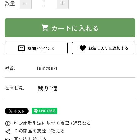
－
＋
数量
カートに入れる
shopping_cart
mail_outline
favorite
お問い合わせ
型番:
166129671
残り1個
在庫状況:
特定商取引法に基づく表記 (返品など)
error_outline
この商品を友達に教える
share
買い物を続ける
undo