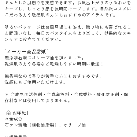
るんとした肌触りを実感できます。お風呂上がりのうるおいを
キープし、しっとり感を長時間キープします。自然派コスメに
こだわる方や敏感肌の方にもおすすめのアイテムです。
明るいパッケージはお風呂場にも映え、贈り物にも喜ばれるこ
と間違いなし！毎日のバスタイムをより楽しく、効果的なスキ
ンケアに役立ててください。
[メーカー商品説明]
無添加石鹸にオリーブ油を加えました。
乾燥肌の方や冬場など乾燥しやすい時期に最適！
無香料なので香りが苦手な方にもおすすめです。
洗顔にもご使用いただけます。
＊ 合成界面活性剤・合成着色料・合成香料・酸化防止剤・保
存料などは使用しておりません。
[商品詳細]
＊全成分
石ケン素地（植物油脂製）、オリ－ブ油
＊標準重量