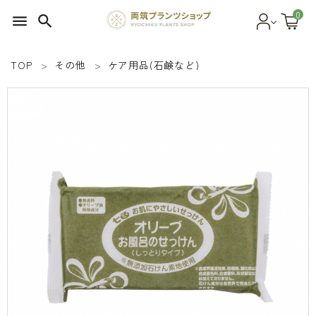
0
menu
search
TOP
その他
ケア用品(石鹸など)
search
SEED 植物のタネ
PLANT 植物
MATERIAL 資材
OTHER 雑貨
FOOD 食品
BLOG ブログ