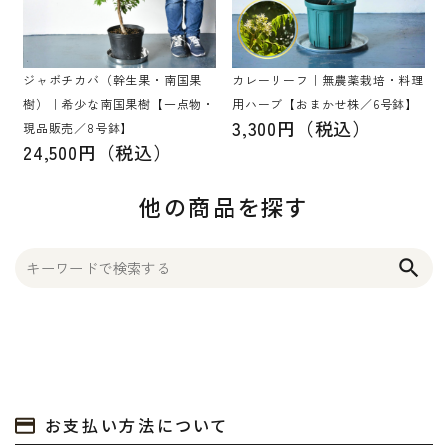
ジャボチカバ（幹生果・南国果
カレーリーフ｜無農薬栽培・料理
樹）｜希少な南国果樹【一点物・
用ハーブ【おまかせ株／6号鉢】
3,300円（税込）
現品販売／8号鉢】
24,500円（税込）
他の商品を探す
search
お支払い方法について