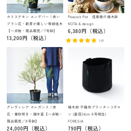
カリステモン エンデバー｜赤い
Peacock Pot 信楽焼の植木鉢
ブラシ花・新芽が美しい常緑低木
NOTA & design
6,380円（税込）
【一点物・現品販売／7号鉢】
13,200円（税込）
1件
グレヴィレア エレガンス｜赤
植木鉢 不織布プランター 3ガロ
花・春秋咲き・接木苗【一点物・
ン (直径24cm 8号相当)
現品販売／8号鉢】
FORESIA
24,000円（税込）
790円（税込）