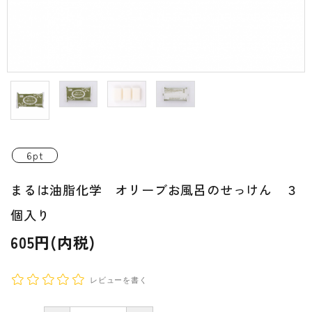
INFORMATIOM
ご利用ガイド
プライバシーポリシー
特定商取引法について
お問い合わせ
6pt
ACCOUNT MENU
まるは油脂化学 オリーブお風呂のせっけん ３
ようこそ ゲスト 様
個入り
新規会員登
meeting_room
person
ログイン
録
605円(内税)
レビューを書く