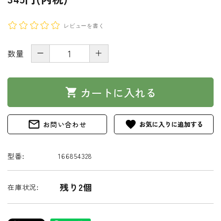
レビューを書く
－
＋
数量
カートに入れる
shopping_cart
mail_outline
favorite
お問い合わせ
型番:
166854328
残り2個
在庫状況: