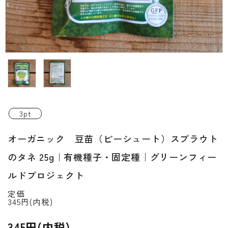
INFORMATIOM
ご利用ガイド
プライバシーポリシー
特定商取引法について
お問い合わせ
3pt
ACCOUNT MENU
オーガニック 豆苗（ピーシュート）スプラウト
ようこそ ゲスト 様
のタネ 25g｜有機種子・固定種｜グリーンフィー
新規会員登
meeting_room
person
ログイン
録
ルドプロジェクト
定価
345円(内税)
345円(内税)