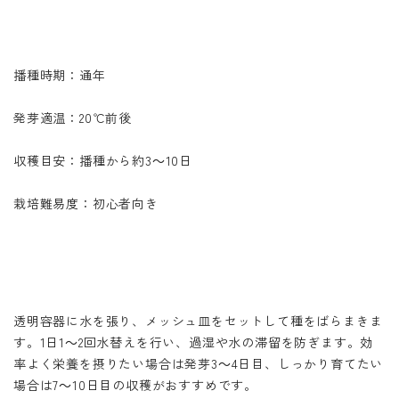
播種時期：通年
発芽適温：20℃前後
収穫目安：播種から約3～10日
栽培難易度：初心者向き
透明容器に水を張り、メッシュ皿をセットして種をばらまきま
す。1日1～2回水替えを行い、過湿や水の滞留を防ぎます。効
率よく栄養を摂りたい場合は発芽3～4日目、しっかり育てたい
場合は7～10日目の収穫がおすすめです。