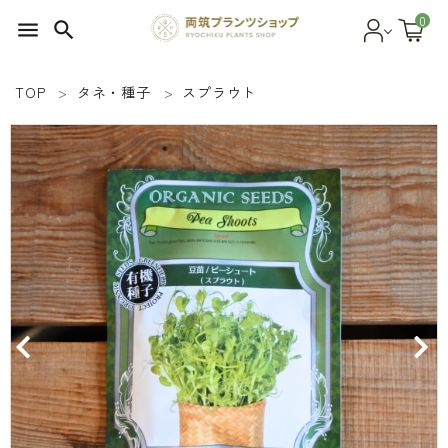
0
menu
search
TOP
タネ・種子
スプラウト
search
SEED 植物のタネ
PLANT 植物
MATERIAL 資材
OTHER 雑貨
FOOD 食品
BLOG ブログ