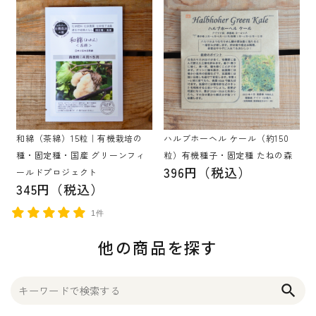
和綿（茶綿）15粒｜有機栽培の
ハルブホーヘル ケール（約150
種・固定種・国産 グリーンフィ
粒）有機種子・固定種 たねの森
396円（税込）
ールドプロジェクト
345円（税込）
1件
他の商品を探す
search