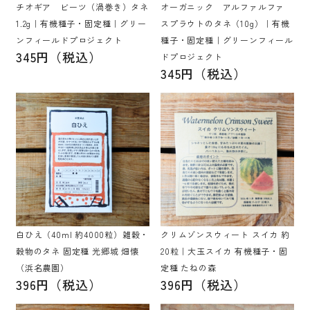
チオギア ビーツ（渦巻き）タネ
オーガニック アルファルファ
1.2g｜有機種子・固定種｜グリー
スプラウトのタネ（10g）｜有機
ンフィールドプロジェクト
種子・固定種｜グリーンフィール
345円（税込）
ドプロジェクト
345円（税込）
白ひえ（40ml 約4000粒）雑穀・
クリムゾンスウィート スイカ 約
穀物のタネ 固定種 光郷城 畑懐
20粒｜大玉スイカ 有機種子・固
（浜名農園）
定種 たねの森
396円（税込）
396円（税込）