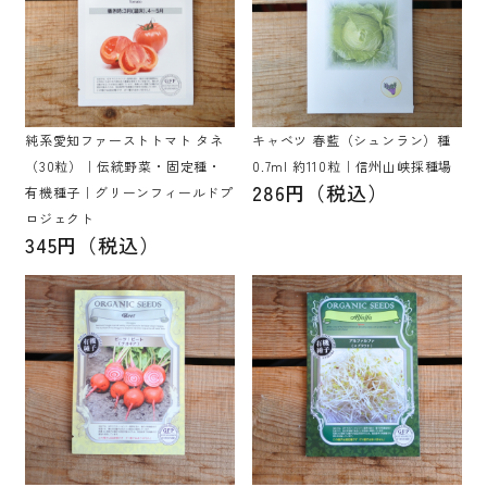
純系愛知ファーストトマト タネ
キャベツ 春藍（シュンラン）種
（30粒）｜伝統野菜・固定種・
0.7ml 約110粒｜信州山峡採種場
286円（税込）
有機種子｜グリーンフィールドプ
ロジェクト
345円（税込）