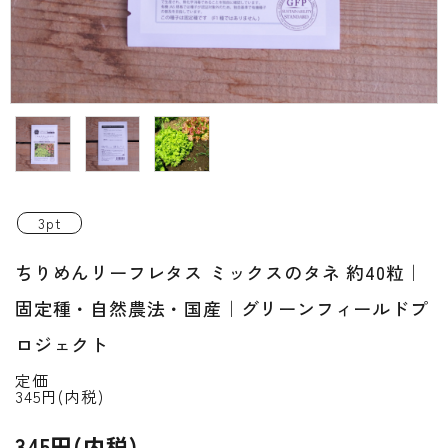
INFORMATIOM
ご利用ガイド
プライバシーポリシー
特定商取引法について
お問い合わせ
3pt
ACCOUNT MENU
ちりめんリーフレタス ミックスのタネ 約40粒｜
ようこそ ゲスト 様
固定種・自然農法・国産｜グリーンフィールドプ
新規会員登
meeting_room
person
ログイン
録
ロジェクト
定価
345円(内税)
345円(内税)