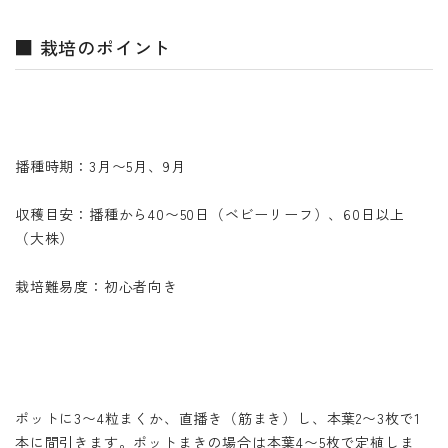
■ 栽培のポイント
播種時期：3月〜5月、9月
収穫目安：播種から40〜50日（ベビーリーフ）、60日以上
（大株）
栽培難易度：初心者向き
ポットに3〜4粒まくか、直播き（筋まき）し、本葉2〜3枚で1
本に間引きます。ポットまきの場合は本葉4〜5枚で定植しま