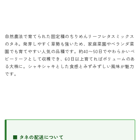
自然農法で育てられた固定種のちりめんリーフレタスミックス
のタネ。発芽しやすく草勢も強いため、家庭菜園やベランダ菜
園でも育てやすい人気の品種です。約40〜50日でやわらかいベ
ビーリーフとして収穫でき、60日以上育てればボリュームのあ
る大株に。シャキシャキとした食感とみずみずしい風味が魅力
です。
■ タネの配送について