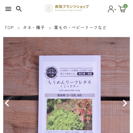
0
menu
search
TOP
タネ・種子
葉もの・ベビーリーフなど
search
SEED 植物のタネ
PLANT 植物
MATERIAL 資材
OTHER 雑貨
FOOD 食品
BLOG ブログ