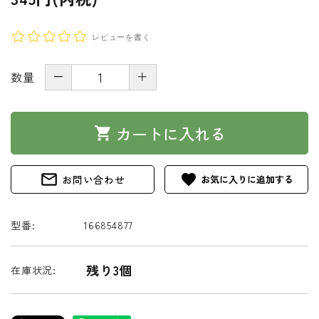
レビューを書く
－
＋
数量
カートに入れる
shopping_cart
mail_outline
favorite
お問い合わせ
型番:
166854877
残り3個
在庫状況: