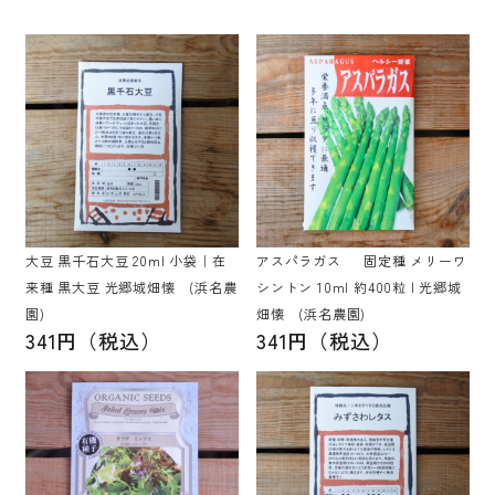
大豆 黒千石大豆 20ml 小袋｜在
アスパラガス 固定種 メリーワ
来種 黒大豆 光郷城畑懐 (浜名農
シントン 10ml 約400粒 | 光郷城
園)
畑懐 (浜名農園)
341円（税込）
341円（税込）