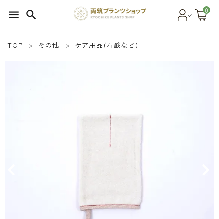
0
menu
search
TOP
その他
ケア用品(石鹸など)
search
SEED 植物のタネ
PLANT 植物
MATERIAL 資材
OTHER 雑貨
FOOD 食品
BLOG ブログ