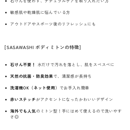
石けんを使わず、ナチュラルケアを取り入れたい方
敏感肌や乾燥肌に悩んでいる方
アウトドアやスポーツ後のリフレッシュにも
[SASAWASHI ボディミトンの特徴]
石けん不要！
水だけで汚れを落とし、肌をスベスベに
天然の抗菌・防臭効果
で、清潔感が長持ち
洗濯機OK（ネット使用）
でお手入れ簡単
赤いステッチ
がアクセントになったかわいいデザイン
海外でも人気
のミトン型！手にはめて使えるので洗いやす
さ◎