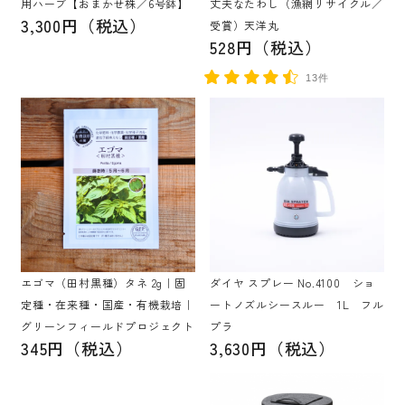
用ハーブ【おまかせ株／6号鉢】
丈夫なたわし（漁網リサイクル／
3,300円（税込）
受賞）天洋丸
528円（税込）
13件
エゴマ（田村黒種）タネ 2g｜固
ダイヤ スプレー No.4100 ショ
定種・在来種・国産・有機栽培｜
ートノズルシースルー 1L フル
グリーンフィールドプロジェクト
プラ
345円（税込）
3,630円（税込）