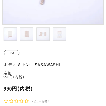
INFORMATIOM
ご利用ガイド
プライバシーポリシー
特定商取引法について
お問い合わせ
9pt
ACCOUNT MENU
ボディミトン SASAWASHI
ようこそ ゲスト 様
定価
990円(内税)
新規会員登
meeting_room
person
ログイン
録
990円(内税)
レビューを書く