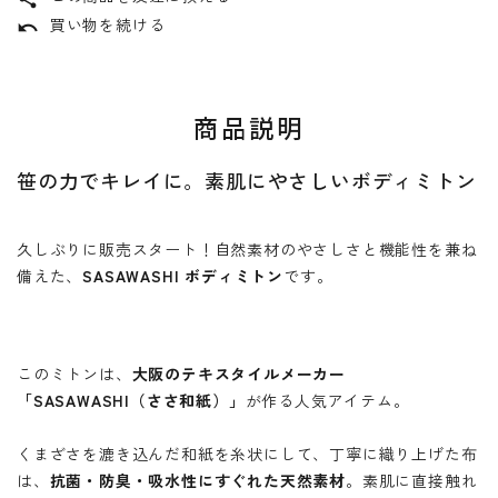
買い物を続ける
undo
商品説明
笹の力でキレイに。素肌にやさしいボディミトン
久しぶりに販売スタート！自然素材のやさしさと機能性を兼ね
備えた、
SASAWASHI ボディミトン
です。
このミトンは、
大阪のテキスタイルメーカー
「SASAWASHI（ささ和紙）」
が作る人気アイテム。
くまざさを漉き込んだ和紙を糸状にして、丁寧に織り上げた布
は、
抗菌・防臭・吸水性にすぐれた天然素材
。素肌に直接触れ