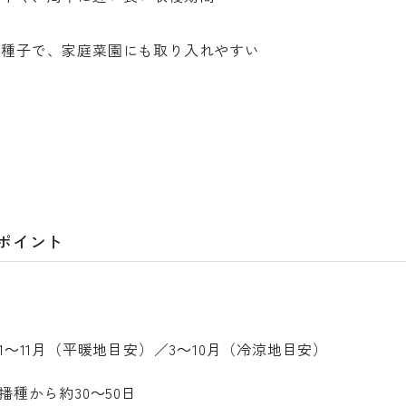
毒種子で、家庭菜園にも取り入れやすい
のポイント
1～11月（平暖地目安）／3～10月（冷涼地目安）
播種から約30～50日