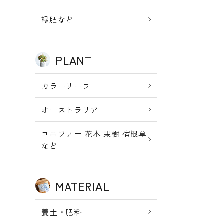
新規会員登
meeting_room
person
ログイン
緑肥など
録
PLANT
カラーリーフ
オーストラリア
コニファー 花木 果樹 宿根草
など
MATERIAL
養土・肥料