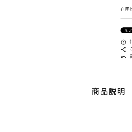
在庫状
error_outline
share
undo
商品説明