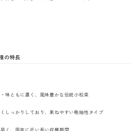
品種の特長
色・味ともに濃く、風味豊かな伝統小松菜
厚くしっかりしており、束ねやすい晩抽性タイプ
が早く、周年に近い長い収穫期間