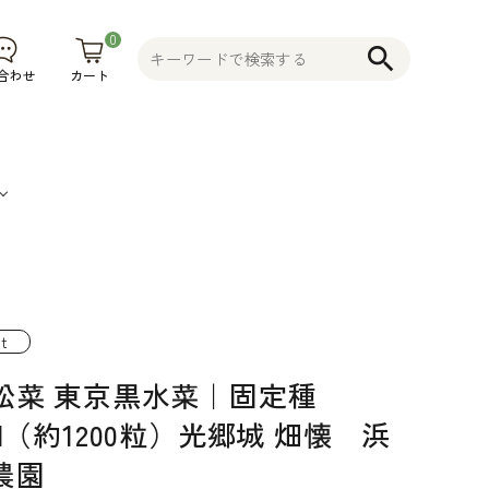
0
search
カート
合わせ
果
そ
植木鉢
コニファー
不織布プラ
物
の
花木 果樹 宿
ンター 植木
t
食
他
根草 など
鉢
松菜 東京黒水菜｜固定種
品
そ
ml（約1200粒）光郷城 畑懐 浜
の
農園
他