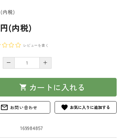
円(内税)
1円(内税)
レビューを書く
－
＋
カートに入れる
shopping_cart
mail_outline
favorite
お問い合わせ
169984857