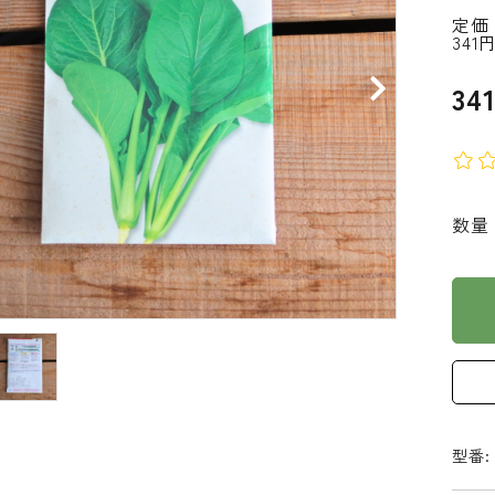
定価
341
34
数量
型番: