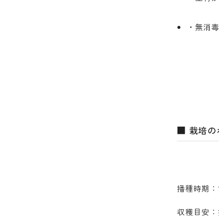
・無消
■ 栽培
播種時期：
収穫目安：