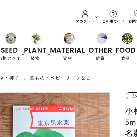
ご利用ガイド
アカウント
お問
SEED
PLANT
MATERIAL
OTHER
FOOD
植物のタネ
植物
資材
雑貨
食品
ネ・種子
葉もの・ベビーリーフなど
野菜
ハーブ
カラーリーフ
養土・肥料
スプラウ
園芸資材
オーストラリ
衣
花
書
ト
ア
類
籍
3p
緑肥など
小
5
名