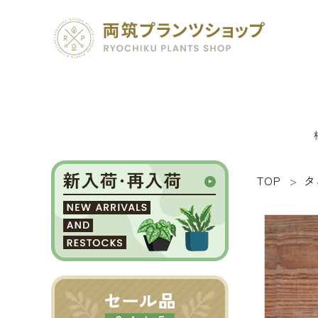
TOP
タ
search
SEED 植物のタネ
PLANT 植物
MATERIAL 資材