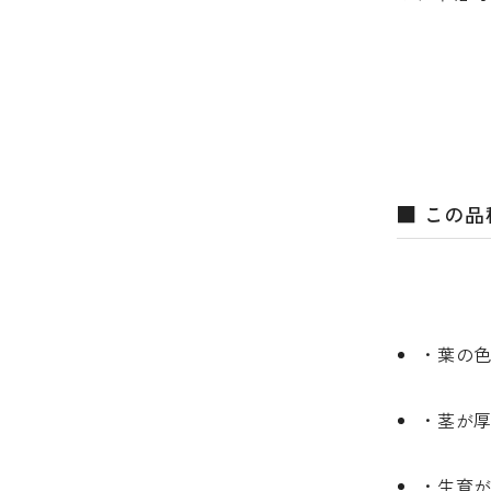
■ この
・葉の
・茎が
・生育