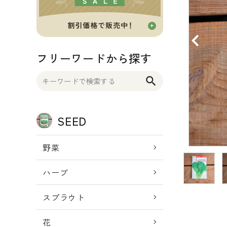
OTHER 雑貨
FOOD 食品
フリーワードから探す
BLOG ブログ
search
INFORMATIOM
SEED
ご利用ガイド
プライバシーポリシー
野菜
特定商取引法について
ハーブ
お問い合わせ
スプラウト
ACCOUNT MENU
ようこそ ゲスト 様
花