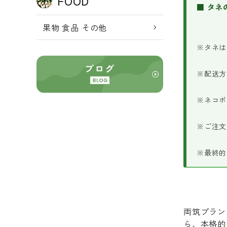
FOOD
■ タネ
果物 食品 その他
※タネは
※配送方
※ネコポ
※ご注文
※最終的
両筑プラン
ら、本格的