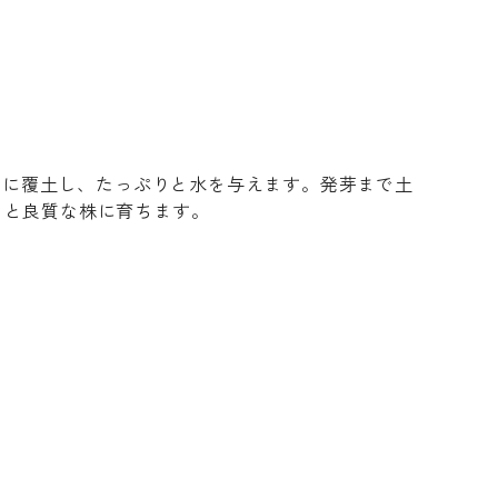
度に覆土し、たっぷりと水を与えます。発芽まで土
ると良質な株に育ちます。