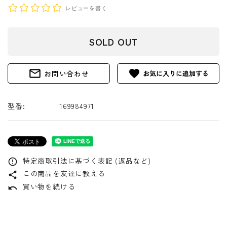
レビューを書く
SOLD OUT
mail_outline
favorite
お問い合わせ
型番:
169984971
特定商取引法に基づく表記 (返品など)
error_outline
この商品を友達に教える
share
買い物を続ける
undo