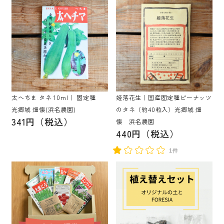
太へちま タネ 10ml｜ 固定種
姫落花生｜国産固定種ピーナッツ
光郷城 畑懐(浜名農園)
のタネ（約40粒入）光郷城 畑
341円（税込）
懐 浜名農園
440円（税込）
1件