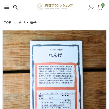
0
menu
search
TOP
タネ・種子
search
SEED 植物のタネ
PLANT 植物
MATERIAL 資材
OTHER 雑貨
FOOD 食品
BLOG ブログ