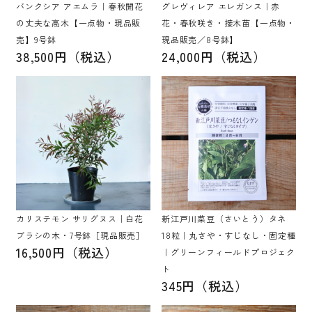
バンクシア アエムラ｜春秋開花
グレヴィレア エレガンス｜赤
の丈夫な高木【一点物・現品販
花・春秋咲き・接木苗【一点物・
売】9号鉢
現品販売／8号鉢】
38,500円（税込）
24,000円（税込）
カリステモン サリグヌス｜白花
新江戸川菜豆（さいとう）タネ
ブラシの木・7号鉢［現品販売］
18粒｜丸さや・すじなし・固定種
16,500円（税込）
｜グリーンフィールドプロジェク
ト
345円（税込）