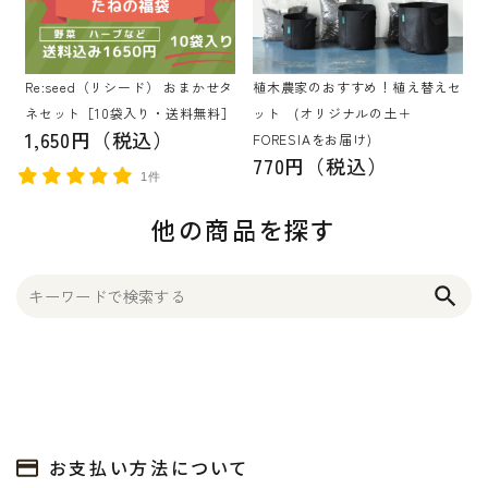
Re:seed（リシード） おまかせタ
植木農家のおすすめ！植え替えセ
ネセット［10袋入り・送料無料］
ット (オリジナルの土＋
1,650円（税込）
FORESIAをお届け)
770円（税込）
1件
他の商品を探す
search
お支払い方法について