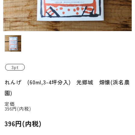
INFORMATIOM
ご利用ガイド
プライバシーポリシー
特定商取引法について
お問い合わせ
3pt
ACCOUNT MENU
れんげ (60ml,3-4坪分入) 光郷城 畑懐(浜名農
ようこそ ゲスト 様
園)
新規会員登
meeting_room
person
ログイン
録
定価
396円(内税)
396円(内税)