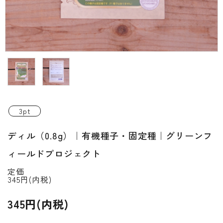
INFORMATIOM
ご利用ガイド
プライバシーポリシー
特定商取引法について
お問い合わせ
3pt
ACCOUNT MENU
ディル（0.8g）｜有機種子・固定種｜グリーンフ
ようこそ ゲスト 様
ィールドプロジェクト
新規会員登
meeting_room
person
ログイン
録
定価
345円(内税)
345円(内税)