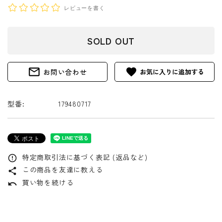
レビューを書く
SOLD OUT
mail_outline
favorite
お問い合わせ
型番:
179480717
特定商取引法に基づく表記 (返品など)
error_outline
この商品を友達に教える
share
買い物を続ける
undo