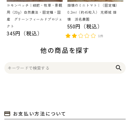
コモンベッチ｜緑肥・牧草・景観
畑懐のミニトマト｜（固定種）
用（20g）自然農法・固定種・国
0.2ml（約45粒入） 光郷城 畑
産 グリーンフィールドプロジェ
懐 浜名農園
550円（税込）
クト
345円（税込）
1件
他の商品を探す
search
お支払い方法について