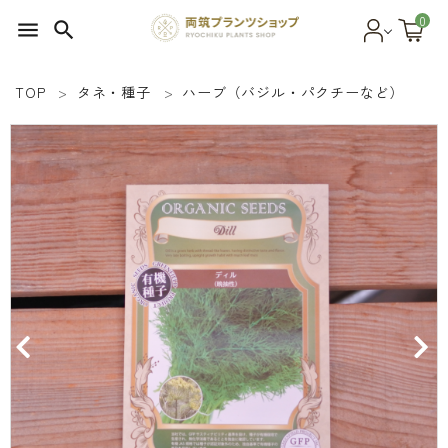
0
menu
search
TOP
タネ・種子
ハーブ（バジル・パクチーなど）
search
SEED 植物のタネ
PLANT 植物
MATERIAL 資材
OTHER 雑貨
FOOD 食品
BLOG ブログ