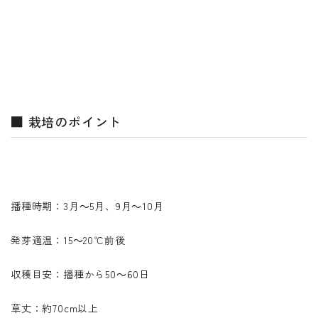
■ 栽培のポイント
播種時期：3月～5月、9月～10月
発芽適温：15～20℃前後
収穫目安：播種から50～60日
草丈：約70cm以上