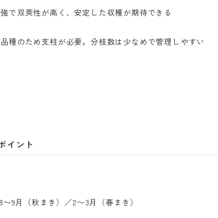
中強で双莢性が高く、安定した収穫が期待できる
り品種のため支柱が必要。分枝数は少なめで管理しやすい
のポイント
8〜9月（秋まき）／2〜3月（春まき）