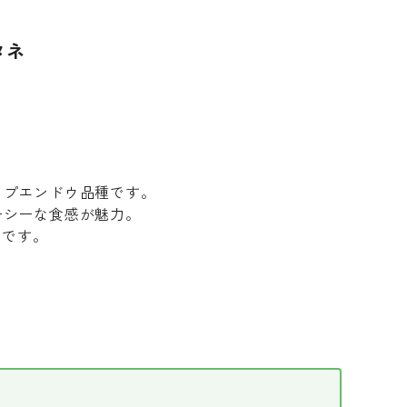
タネ
ップエンドウ品種です。
ーシーな食感が魅力。
めです。