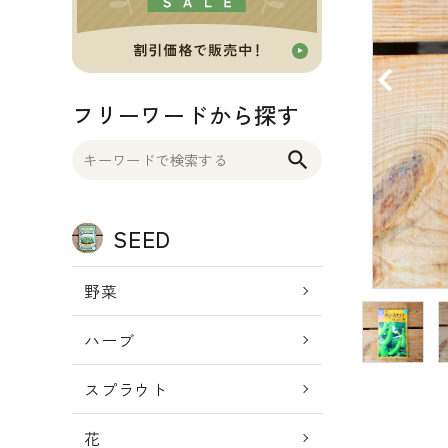
OTHER 雑貨
FOOD 食品
フリーワードから探す
BLOG ブログ
search
INFORMATIOM
SEED
ご利用ガイド
プライバシーポリシー
野菜
特定商取引法について
ハーブ
お問い合わせ
スプラウト
ACCOUNT MENU
ようこそ ゲスト 様
花