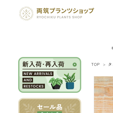
TOP
タ
search
SEED 植物のタネ
PLANT 植物
MATERIAL 資材