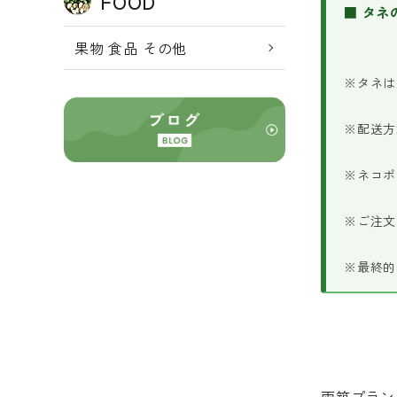
FOOD
■ タネ
果物 食品 その他
※タネは
※配送方
※ネコポ
※ご注文
※最終的
両筑プラン