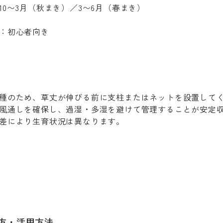
10〜3月（秋まき）／3〜6月（春まき）
：初心者向き
種のため、草丈が伸びる前に支柱またはネットを設置して
風通しを確保し、過湿・多湿を避けて管理することが安定
差により生育状況は異なります。
み方・活用方法