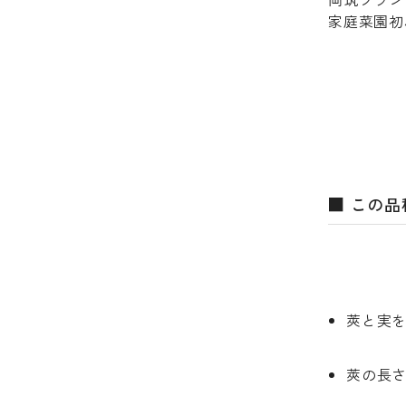
家庭菜園初
■ この
莢と実
莢の長さ