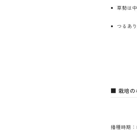
草勢は
つるあ
■ 栽培
播種時期：