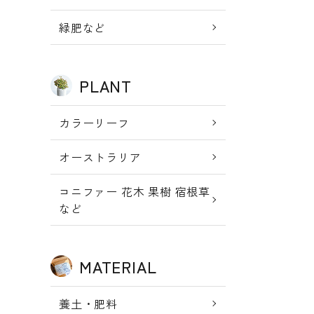
新規会員登
meeting_room
person
ログイン
緑肥など
録
PLANT
カラーリーフ
オーストラリア
コニファー 花木 果樹 宿根草
など
MATERIAL
養土・肥料