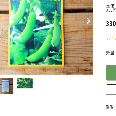
定価
330
33
数量
型番: