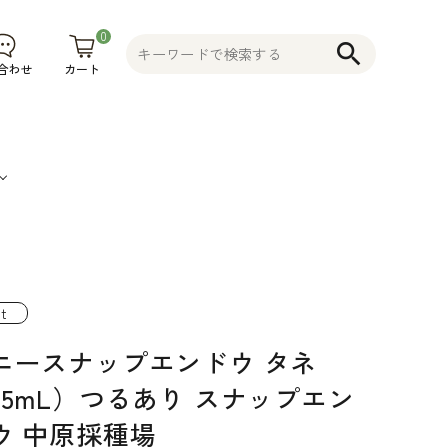
0
search
カート
合わせ
果
そ
植木鉢
コニファー
不織布プラ
物
の
花木 果樹 宿
ンター 植木
t
食
他
根草 など
鉢
ニースナップエンドウ タネ
品
そ
35mL）つるあり スナップエン
の
ウ 中原採種場
他