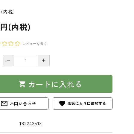
円(内税)
0円(内税)
レビューを書く
－
＋
カートに入れる
shopping_cart
mail_outline
favorite
お問い合わせ
182243513