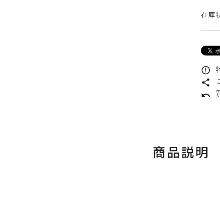
在庫状
error_outline
share
undo
商品説明