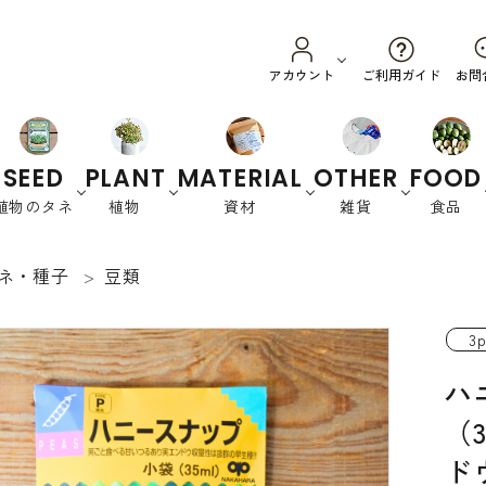
ご利用ガイド
アカウント
お問
SEED
PLANT
MATERIAL
OTHER
FOOD
植物のタネ
植物
資材
雑貨
食品
ネ・種子
豆類
野菜
ハーブ
カラーリーフ
養土・肥料
スプラウ
園芸資材
オーストラリ
衣
花
書
ト
ア
類
籍
3p
緑肥など
ハ
（
ド