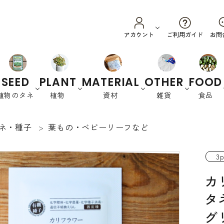
ご利用ガイド
アカウント
お問
SEED
PLANT
MATERIAL
OTHER
FOOD
植物のタネ
植物
資材
雑貨
食品
ネ・種子
葉もの・ベビーリーフなど
野菜
ハーブ
カラーリーフ
養土・肥料
スプラウ
園芸資材
オーストラリ
衣
花
書
ト
ア
類
籍
3p
緑肥など
カ
タ
グ