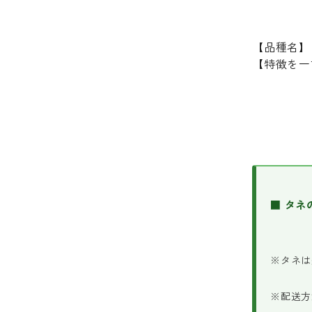
【品種名】
【特徴を一
■ タネ
※タネは
※配送方