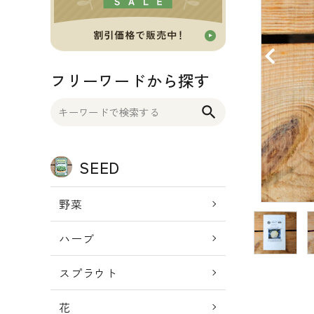
OTHER 雑貨
FOOD 食品
フリーワードから探す
BLOG ブログ
search
INFORMATIOM
SEED
ご利用ガイド
プライバシーポリシー
野菜
特定商取引法について
ハーブ
お問い合わせ
スプラウト
ACCOUNT MENU
ようこそ ゲスト 様
花