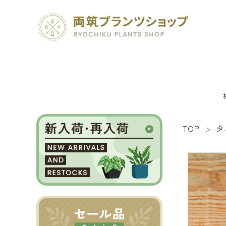
TOP
タ
search
SEED 植物のタネ
PLANT 植物
MATERIAL 資材