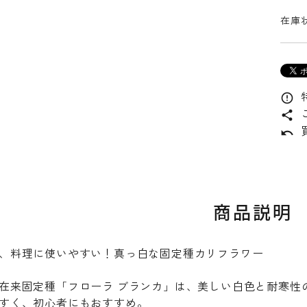
在庫状
error_outline
share
undo
商品説明
、料理に使いやすい！真っ白な固定種カリフラワー
在来固定種「フローラ ブランカ」は、美しい白色と耐寒性
すく、初心者にもおすすめ。