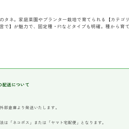
のタネ。家庭菜園やプランター栽培で育てられる【カテゴ
言で】が魅力で、固定種・F1などタイプも明確。種から育
の配送について
外部倉庫より発送いたします。
法は「ネコポス」または「ヤマト宅配便」となります。