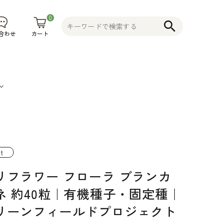
0
search
カート
合わせ
果
そ
植木鉢
コニファー
不織布プラ
物
の
花木 果樹 宿
ンター 植木
t
食
他
根草 など
鉢
リフラワー フローラ ブランカ
品
そ
ネ 約40粒｜有機種子・固定種｜
の
リーンフィールドプロジェクト
他