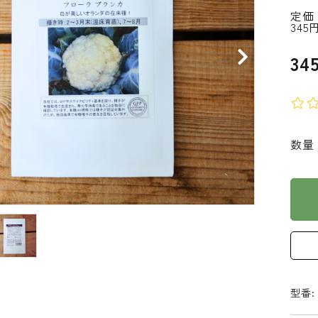
定価
345
34
数量
型番: