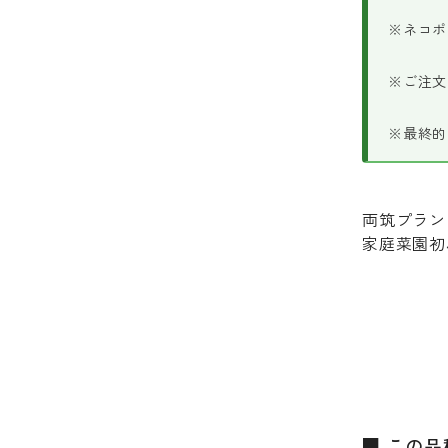
※ネコポ
※ご注文
※最終的
両筑プラン
家庭菜園初
■ この