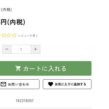
円(内税)
5円(内税)
レビューを書く
－
＋
カートに入れる
shopping_cart
mail_outline
favorite
お問い合わせ
182318057