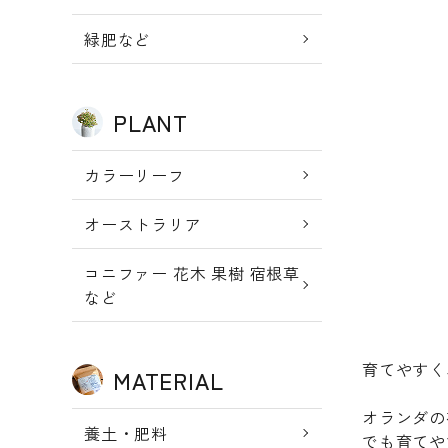
新規会員登
meeting_room
person
ログイン
緑肥など
録
PLANT
カラーリーフ
オーストラリア
コニファー 花木 果樹 宿根草
など
育てやすく
MATERIAL
オランダの
養土・肥料
でも育てや