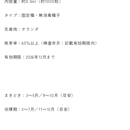
内容量：約0.5ml（約1000粒）
タイプ：固定種・無消毒種子
生産地：オランダ
発芽率：65％以上（検査年月：記載有効期限内）
有効期限：2026年12月まで
まきどき：3～5月／9～10月（目安）
収穫期：3～7月／11～12月（目安）