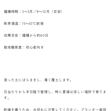
播種時期：3～5月／9～10月（目安）
発芽適温：15～20℃前後
収穫目安：播種から約60日
栽培難易度：初心者向き
湿った土にばらまきし、薄く覆土します。
日当たりから半日陰で管理し、特に夏場は涼しい場所で育てま
す。
乾燥を嫌うため、水切れに注意してください。プランター栽培