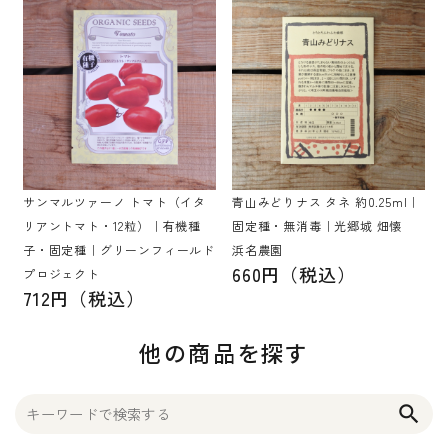
サンマルツァーノ トマト（イタ
青山みどりナス タネ 約0.25ml｜
リアントマト・12粒）｜有機種
固定種・無消毒｜光郷城 畑懐
子・固定種｜グリーンフィールド
浜名農園
660円（税込）
プロジェクト
712円（税込）
他の商品を探す
search