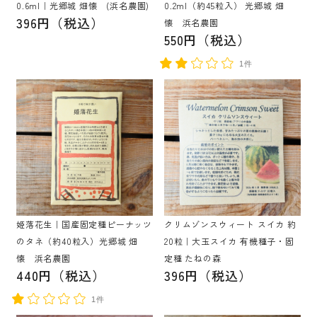
0.6ml｜光郷城 畑懐 (浜名農園)
0.2ml（約45粒入） 光郷城 畑
396円（税込）
懐 浜名農園
550円（税込）
1件
姫落花生｜国産固定種ピーナッツ
クリムゾンスウィート スイカ 約
のタネ（約40粒入）光郷城 畑
20粒｜大玉スイカ 有機種子・固
懐 浜名農園
定種 たねの森
440円（税込）
396円（税込）
1件