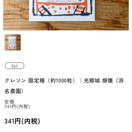
INFORMATIOM
ご利用ガイド
プライバシーポリシー
特定商取引法について
お問い合わせ
3pt
ACCOUNT MENU
クレソン 固定種（約1000粒）｜光郷城 畑懐（浜
ようこそ ゲスト 様
名農園）
新規会員登
meeting_room
person
ログイン
録
定価
341円(内税)
341円(内税)