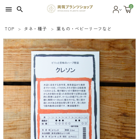
0
menu
search
TOP
タネ・種子
葉もの・ベビーリーフなど
search
SEED 植物のタネ
PLANT 植物
MATERIAL 資材
OTHER 雑貨
FOOD 食品
BLOG ブログ