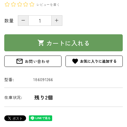
レビューを書く
－
＋
数量
カートに入れる
shopping_cart
mail_outline
favorite
お問い合わせ
型番:
186091266
残り2個
在庫状況: