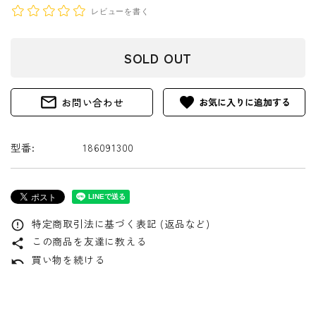
レビューを書く
SOLD OUT
mail_outline
favorite
お問い合わせ
型番:
186091300
特定商取引法に基づく表記 (返品など)
error_outline
この商品を友達に教える
share
買い物を続ける
undo