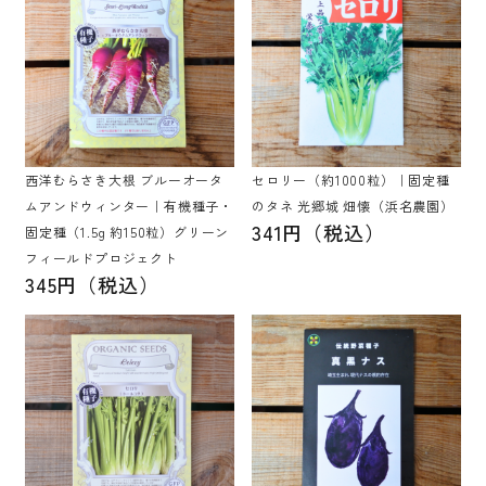
西洋むらさき大根 ブルーオータ
セロリー（約1000粒）｜固定種
ムアンドウィンター｜有機種子・
のタネ 光郷城 畑懐（浜名農園）
341円（税込）
固定種（1.5g 約150粒）グリーン
フィールドプロジェクト
345円（税込）