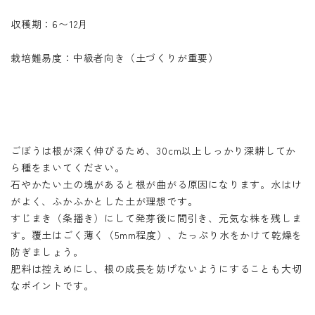
収穫期：6〜12月
栽培難易度：中級者向き（土づくりが重要）
ごぼうは根が深く伸びるため、30cm以上しっかり深耕してか
ら種をまいてください。
石やかたい土の塊があると根が曲がる原因になります。水はけ
がよく、ふかふかとした土が理想です。
すじまき（条播き）にして発芽後に間引き、元気な株を残しま
す。覆土はごく薄く（5mm程度）、たっぷり水をかけて乾燥を
防ぎましょう。
肥料は控えめにし、根の成長を妨げないようにすることも大切
なポイントです。