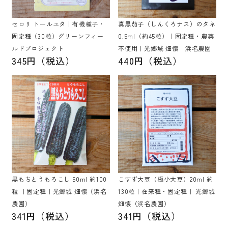
セロリ トールユタ｜有機種子・
真黒茄子（しんくろナス）のタネ
固定種（30粒）グリーンフィー
0.5ml（約45粒）｜固定種・農薬
ルドプロジェクト
不使用｜光郷城 畑懐 浜名農園
345円（税込）
440円（税込）
黒もちとうもろこし 50ml 約100
こすず大豆（極小大豆）20ml 約
粒 ｜固定種｜光郷城 畑懐（浜名
130粒｜在来種・固定種｜ 光郷城
農園）
畑懐（浜名農園）
341円（税込）
341円（税込）