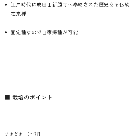
江戸時代に成田山新勝寺へ奉納された歴史ある伝統
在来種
固定種なので自家採種が可能
■ 栽培のポイント
まきどき：3〜7月