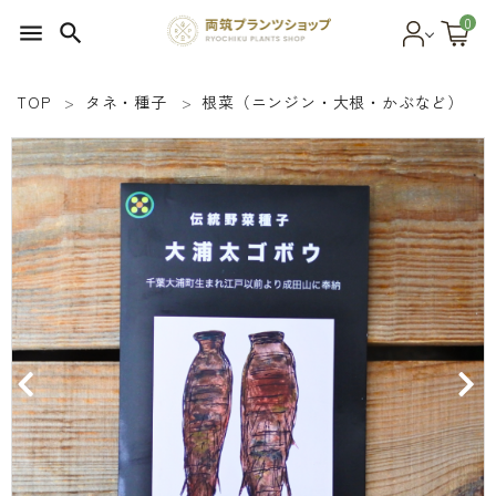
0
menu
search
TOP
タネ・種子
根菜（ニンジン・大根・かぶなど）
search
SEED 植物のタネ
PLANT 植物
MATERIAL 資材
OTHER 雑貨
FOOD 食品
BLOG ブログ