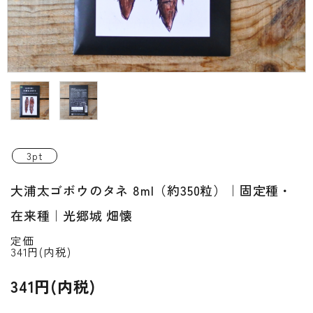
INFORMATIOM
ご利用ガイド
プライバシーポリシー
特定商取引法について
お問い合わせ
3pt
ACCOUNT MENU
大浦太ゴボウのタネ 8ml（約350粒）｜固定種・
ようこそ ゲスト 様
在来種｜光郷城 畑懐
新規会員登
meeting_room
person
ログイン
録
定価
341円(内税)
341円(内税)