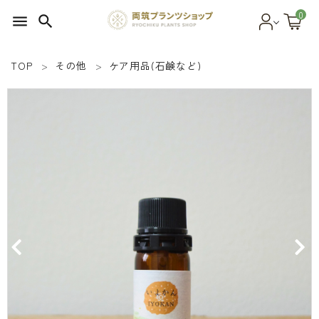
0
menu
search
TOP
その他
ケア用品(石鹸など)
search
SEED 植物のタネ
PLANT 植物
MATERIAL 資材
OTHER 雑貨
FOOD 食品
BLOG ブログ