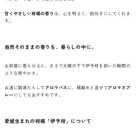
甘くやさしい柑橘の香り
は、心を明るく、前向きにしてくれま
す。
自然そのままの香りを、暮らしの中に。
お部屋に香らせると、まるで太陽の下で伊予柑を剥いた瞬間の
ような爽やかさ。
お湯に数滴たらして
アロマバス
に、精製水と混ぜて
アロマスプ
レー
にしてもおすすめです。
愛媛生まれの柑橘「伊予柑」について