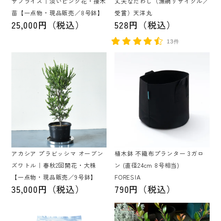
サプライズ｜淡いピンク花・接木
丈夫なたわし（漁網リサイクル／
苗【一点物・現品販売／8号鉢】
受賞）天洋丸
25,000円（税込）
528円（税込）
13件
アカシア プラビッシマ オーブン
植木鉢 不織布プランター 3ガロ
ズワトル｜春秋2回開花・大株
ン (直径24cm 8号相当)
【一点物・現品販売／9号鉢】
FORESIA
35,000円（税込）
790円（税込）