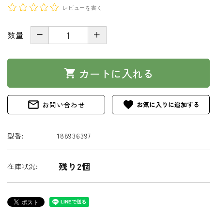
レビューを書く
－
＋
数量
カートに入れる
shopping_cart
mail_outline
favorite
お問い合わせ
型番:
188936397
残り2個
在庫状況: