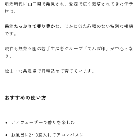
明治時代に山口県で発見され、愛媛で広く栽培されてきた伊予
柑は、
果汁たっぷりで香り豊か
な、ほかに似た品種のない特別な柑橘
です。
現在も無茶々園の若手生産者グループ「てんぽ印」が中心とな
り、
松山・北条農場で丹精込めて育てています。
おすすめの使い方
ディフューザーで香りを楽しむ
お風呂に2〜3滴入れてアロマバスに