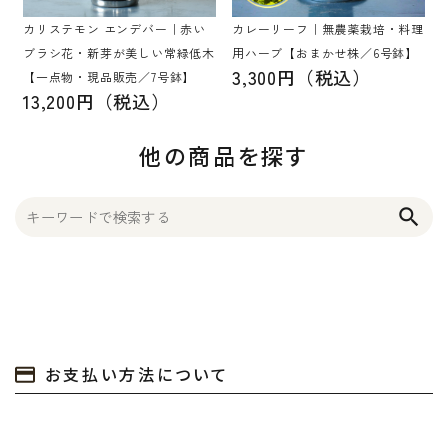
カリステモン エンデバー｜赤い
カレーリーフ｜無農薬栽培・料理
ブラシ花・新芽が美しい常緑低木
用ハーブ【おまかせ株／6号鉢】
3,300円（税込）
【一点物・現品販売／7号鉢】
13,200円（税込）
他の商品を探す
search
お支払い方法について