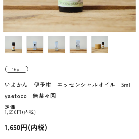
INFORMATIOM
ご利用ガイド
プライバシーポリシー
特定商取引法について
お問い合わせ
16pt
ACCOUNT MENU
いよかん 伊予柑 エッセンシャルオイル 5ml
ようこそ ゲスト 様
yaetoco 無茶々園
新規会員登
meeting_room
person
ログイン
録
定価
1,650円(内税)
1,650円(内税)