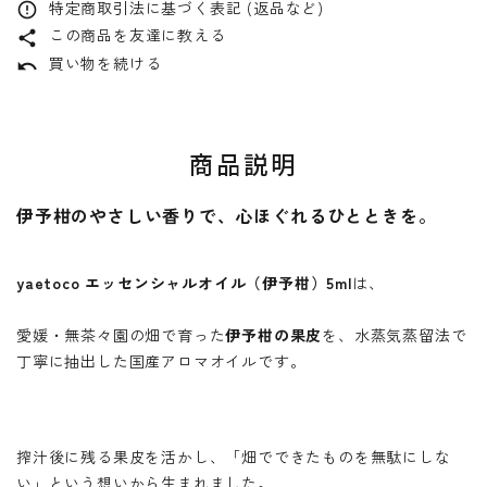
特定商取引法に基づく表記 (返品など)
error_outline
この商品を友達に教える
share
買い物を続ける
undo
商品説明
伊予柑のやさしい香りで、心ほぐれるひとときを。
yaetoco エッセンシャルオイル（伊予柑）5ml
は、
愛媛・無茶々園の畑で育った
伊予柑の果皮
を、水蒸気蒸留法で
丁寧に抽出した国産アロマオイルです。
搾汁後に残る果皮を活かし、「畑でできたものを無駄にしな
い」という想いから生まれました。