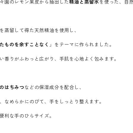
々園のレモン果皮から抽出した
精油と蒸留水
を使った、自
を蒸留して得た天然精油を使用し、
たものを余すことなく
」をテーマに作られました。
い香りがふわっと広がり、手肌を心地よく包みます。
のはちみつ
などの保湿成分を配合し、
、なめらかにのびて、手をしっとり整えます。
便利な手のひらサイズ。