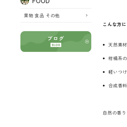
FOOD
果物 食品 その他
こんな方に
天然素
柑橘系
軽いつ
合成香
自然の香り