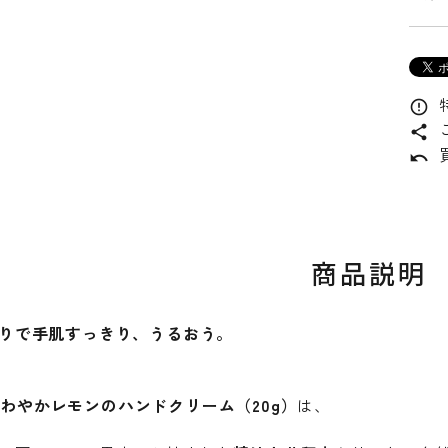
error_outline
share
undo
商品説明
りで手肌すっきり、うるおう。
o さわやかレモンのハンドクリーム（20g）
は、