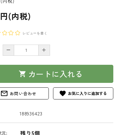
円(内税)
0円(内税)
レビューを書く
－
＋
カートに入れる
shopping_cart
mail_outline
favorite
お問い合わせ
188936423
残り5個
況: