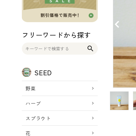
OTHER 雑貨
FOOD 食品
フリーワードから探す
BLOG ブログ
search
INFORMATIOM
SEED
ご利用ガイド
プライバシーポリシー
野菜
特定商取引法について
ハーブ
お問い合わせ
スプラウト
ACCOUNT MENU
ようこそ ゲスト 様
花