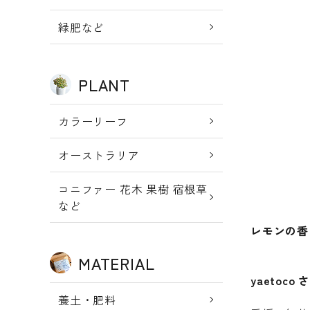
新規会員登
meeting_room
person
ログイン
緑肥など
録
PLANT
カラーリーフ
オーストラリア
コニファー 花木 果樹 宿根草
など
レモンの香
MATERIAL
yaetoc
養土・肥料