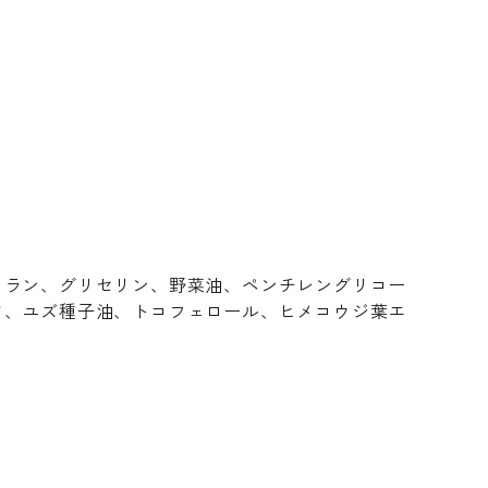
ワラン、グリセリン、野菜油、ペンチレングリコー
ツ、ユズ種子油、トコフェロール、ヒメコウジ葉エ