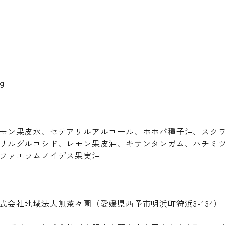
g
モン果皮水、セテアリルアルコール、ホホバ種子油、スク
リルグルコシド、レモン果皮油、キサンタンガム、ハチミ
ファエラムノイデス果実油
式会社地域法人無茶々園（愛媛県西予市明浜町狩浜3-134）