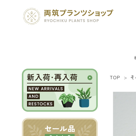
TOP
そ
search
SEED 植物のタネ
PLANT 植物
MATERIAL 資材