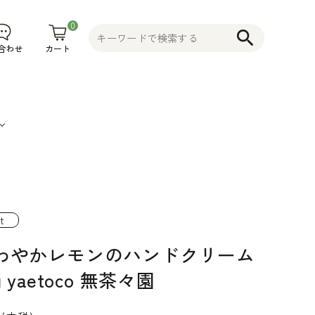
0
search
カート
合わせ
果
そ
植木鉢
コニファー
不織布プラ
物
の
花木 果樹 宿
ンター 植木
t
食
他
根草 など
鉢
わやかレモンのハンドクリーム
品
そ
g yaetoco 無茶々園
の
他