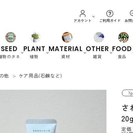
ご利用ガイド
アカウント
お問
SEED
PLANT
MATERIAL
OTHER
FOOD
植物のタネ
植物
資材
雑貨
食品
の他
ケア用品(石鹸など)
野菜
ハーブ
カラーリーフ
養土・肥料
スプラウ
園芸資材
オーストラリ
衣
花
書
ト
ア
類
籍
7p
緑肥など
さ
20
定価