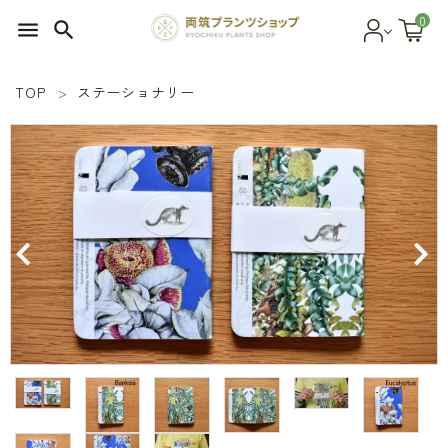
0
menu
search
TOP
ステーショナリー
search
SEED 植物のタネ
PLANT 植物
MATERIAL 資材
OTHER 雑貨
FOOD 食品
BLOG ブログ