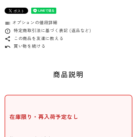
オプションの値段詳細
toc
特定商取引法に基づく表記 (返品など)
error_outline
この商品を友達に教える
share
買い物を続ける
undo
商品説明
在庫限り・再入荷予定なし