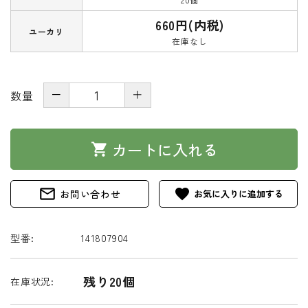
660円(内税)
ユーカリ
在庫なし
－
＋
数量
カートに入れる
shopping_cart
mail_outline
favorite
お問い合わせ
型番:
141807904
残り20個
在庫状況: