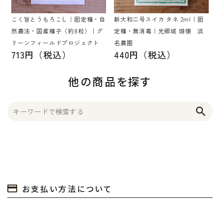
こく旨とうもろこし｜固定種・自
新大和二号スイカ タネ 2ml｜固
然農法・国産種子（約8粒）｜グ
定種・無消毒｜光郷城 畑懐 浜
リーンフィールドプロジェクト
名農園
713円（税込）
440円（税込）
他の商品を探す
search
お支払い方法について