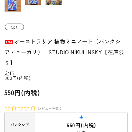
INFORMATIOM
ご利用ガイド
5pt
プライバシーポリシー
オーストラリア 植物ミニノート（バンクシ
特定商取引法について
ア・ユーカリ）｜STUDIO NIKULINSKY【在庫限
お問い合わせ
り】
定価
ACCOUNT MENU
880円(内税)
ようこそ ゲスト 様
550円(内税)
新規会員登
meeting_room
person
ログイン
録
レビューを書く
660円(内税)
バンクシア
20個