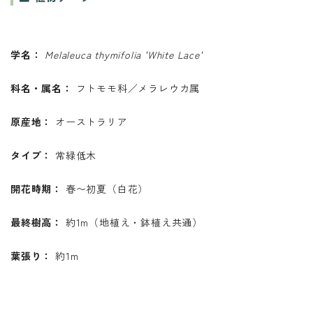
学名：
Melaleuca thymifolia 'White Lace'
科名・属名：
フトモモ科／メラレウカ属
原産地：
オーストラリア
タイプ：
常緑低木
開花時期：
春〜初夏（白花）
最終樹高：
約1m（地植え・鉢植え共通）
葉張り：
約1m