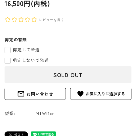
16,500円(内税)
レビューを書く
剪定の有無
剪定して発送
剪定しないで発送
SOLD OUT
mail_outline
favorite
お問い合わせ
型番:
MTW21cm