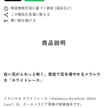
特定商取引法に基づく表記 (返品など)
error_outline
この商品を友達に教える
share
買い物を続ける
undo
商品説明
白い花がふわっと咲く。剪定で花を増やせるメラレウ
カ「ホワイトレース」
メラレウカ ホワイトレース（
Melaleuca thymifolia 'White
Lace'
）は、オーストラリア原産の常緑低木です。