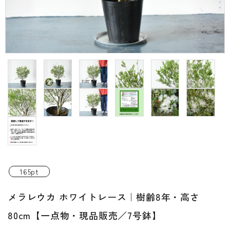
INFORMATIOM
ご利用ガイド
プライバシーポリシー
特定商取引法について
お問い合わせ
ACCOUNT MENU
ようこそ ゲスト 様
新規会員登
meeting_room
person
ログイン
165pt
録
メラレウカ ホワイトレース｜樹齢8年・高さ
80cm【一点物・現品販売／7号鉢】