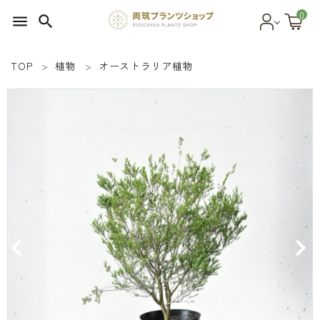
0
menu
search
TOP
植物
オーストラリア植物
search
SEED 植物のタネ
PLANT 植物
MATERIAL 資材
OTHER 雑貨
FOOD 食品
BLOG ブログ