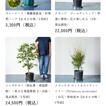
カレーリーフ｜無農薬栽培・料理
アカシア ゴールデントップ｜早
用ハーブ【おまかせ株／6号鉢】
春に黄色い花が楽しめる（8号・
3,300円（税込）
現品販売）
22,000円（税込）
ジャボチカバ（幹生果・南国果
メラレウカ ロットネストティー
樹）｜希少な南国果樹【一点物・
ツリー（Melaleuca lanceolata）
現品販売／8号鉢】
｜白花・常緑低木【おまかせ株／
24,500円（税込）
9号鉢】