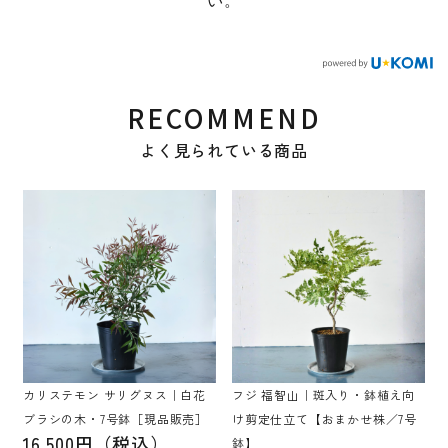
い。
RECOMMEND
よく見られている商品
カリステモン サリグヌス｜白花
フジ 福智山｜斑入り・鉢植え向
ブラシの木・7号鉢［現品販売］
け剪定仕立て【おまかせ株／7号
16,500円（税込）
鉢】