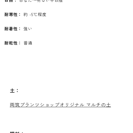
耐寒性：
約 -5℃程度
耐暑性：
強い
耐乾性：
普通
土：
両筑プランツショップオリジナル マルチの土