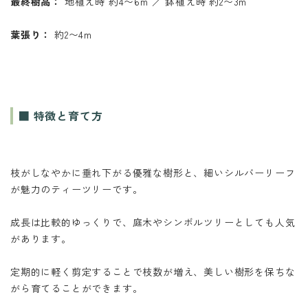
最終樹高：
地植え時 約4〜6m ／ 鉢植え時 約2〜3m
葉張り：
約2〜4m
■ 特徴と育て方
枝がしなやかに垂れ下がる優雅な樹形と、細いシルバーリーフ
が魅力のティーツリーです。
成長は比較的ゆっくりで、庭木やシンボルツリーとしても人気
があります。
定期的に軽く剪定することで枝数が増え、美しい樹形を保ちな
がら育てることができます。