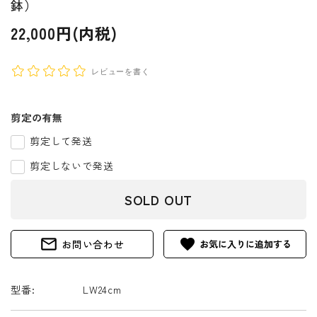
鉢）
22,000円(内税)
レビューを書く
剪定の有無
剪定して発送
剪定しないで発送
SOLD OUT
mail_outline
favorite
お問い合わせ
型番:
LW24cm