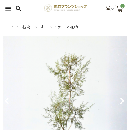
0
menu
search
TOP
植物
オーストラリア植物
search
SEED 植物のタネ
PLANT 植物
MATERIAL 資材
OTHER 雑貨
FOOD 食品
BLOG ブログ