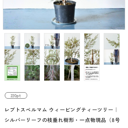
INFORMATIOM
ご利用ガイド
プライバシーポリシー
特定商取引法について
お問い合わせ
ACCOUNT MENU
ようこそ ゲスト 様
新規会員登
meeting_room
person
ログイン
220pt
録
レプトスペルマム ウィーピングティーツリー｜
シルバーリーフの枝垂れ樹形・一点物現品（8号