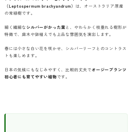
（Leptospermum brachyandrum）
は、オーストラリア原産
の常緑樹です。
細く繊細な
シルバーがかった葉
と、やわらかく枝垂れる樹形が
特徴で、庭木や鉢植えでも上品な雰囲気を演出します。
春には小さな白い花を咲かせ、シルバーリーフとのコントラス
トも楽しめます。
日本の気候にもなじみやすく、比較的丈夫で
オージープランツ
初心者にも育てやすい植物
です。