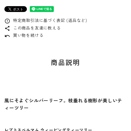
特定商取引法に基づく表記 (返品など)
error_outline
この商品を友達に教える
share
買い物を続ける
undo
商品説明
風にそよぐシルバーリーフ。枝垂れる樹形が美しいテ
ィーツリー
レプトスペルマム ウィーピングティーツリー