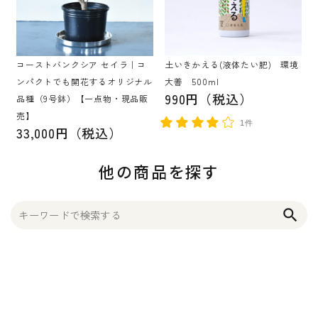
コーストバンクシア セイラ｜コ
土いきかえる(液体たい肥) 環境
ンパクトでも開花するオリジナル
大善 500ml
990円（税込）
品種（9号鉢）【一点物・現品販
売】
1件
33,000円（税込）
他の商品を探す
search