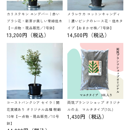
カリステモン エンデバー｜赤い
メラレウカ コットンキャンディ
ブラシ花・新芽が美しい常緑低木
｜濃いピンクのレース花・低木タ
【一点物・現品販売／7号鉢】
イプ【おまかせ株／7号鉢】
13,200円（税込）
14,500円（税込）
コーストバンクシア セイラ｜開
両筑プランツショップ オリジナ
花実績あり オリジナル品種 樹齢
ルの土 マルチタイプ(10L)
1,430円（税込）
10年【一点物・現品販売／10号
鉢】