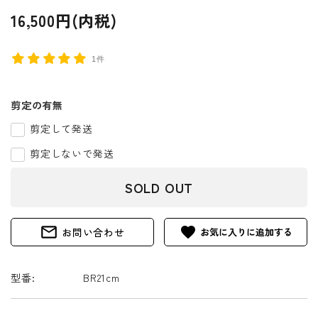
16,500円(内税)
1件
剪定の有無
剪定して発送
剪定しないで発送
SOLD OUT
mail_outline
favorite
お問い合わせ
型番:
BR21cm