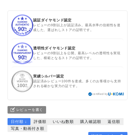
認証ダイヤモンド認定
レビューの9割以上が認証済み。最高水準の信頼性を達
成した、選ばれしストアの証明です。
透明性ダイヤモンド認定
レビューの9割以上を公開。最高レベルの透明性を実現
した、模範となるストアの証明です。
実績シルバー認定
認証済みレビュー100件を達成。多くのお客様から支持
される確かな実力の証です。
certified by
レビューを書く
日付順 ↓
評価順
いいね数順
購入確認順
返信順
写真・動画付き順