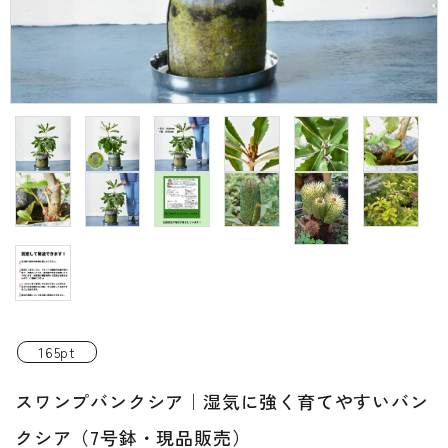
INFORMATIOM
ご利用ガイド
プライバシーポリシー
特定商取引法について
お問い合わせ
ACCOUNT MENU
ようこそ ゲスト 様
新規会員登
meeting_room
person
ログイン
録
165pt
スワンプバンクシア｜湿気に強く育てやすいバン
クシア（7号鉢・現品販売）