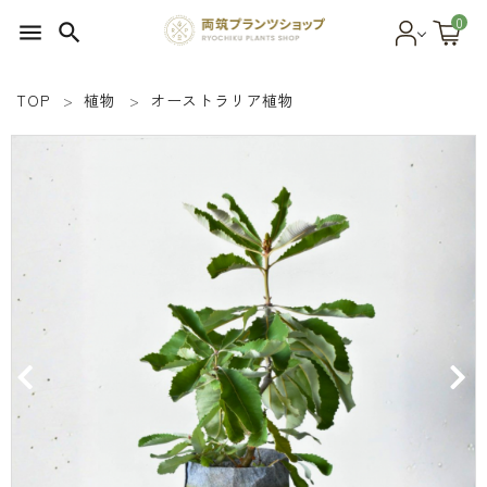
0
menu
search
TOP
植物
オーストラリア植物
search
SEED 植物のタネ
PLANT 植物
MATERIAL 資材
OTHER 雑貨
FOOD 食品
BLOG ブログ