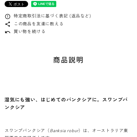
特定商取引法に基づく表記 (返品など)
error_outline
この商品を友達に教える
share
買い物を続ける
undo
商品説明
湿気にも強い、はじめてのバンクシアに。スワンプバ
ンクシア
スワンプバンクシア（
Banksia robur
）は、オーストラリア東