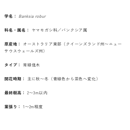
学名：
Banksia robur
科名・属名：
ヤマモガシ科／バンクシア属
原産地：
オーストラリア東部（クイーンズランド州〜ニュー
サウスウェールズ州）
タイプ：
常緑低木
開花時期：
主に秋〜冬（青緑色から茶色へ変化）
最終樹高：
2〜3m以内
葉張り：
1〜2m程度