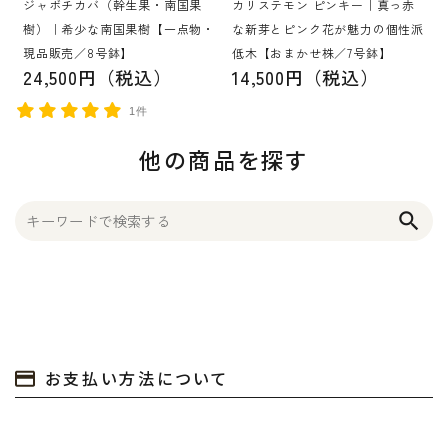
ジャボチカバ（幹生果・南国果
カリステモン ピンキー｜真っ赤
樹）｜希少な南国果樹【一点物・
な新芽とピンク花が魅力の個性派
現品販売／8号鉢】
低木【おまかせ株／7号鉢】
24,500円（税込）
14,500円（税込）
1件
他の商品を探す
search
お支払い方法について