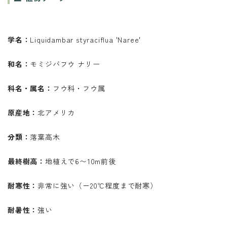
学名：
Liquidambar styraciflua 'Naree'
和名：
モミジバフウ ナリー
科名・属名：
フウ科・フウ属
原産地：
北アメリカ
分類：
落葉高木
最終樹高：
地植えで6〜10m前後
耐寒性：
非常に強い（－20℃程度まで耐寒）
耐暑性：
強い