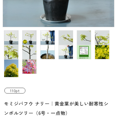
INFORMATIOM
ご利用ガイド
プライバシーポリシー
特定商取引法について
お問い合わせ
ACCOUNT MENU
ようこそ ゲスト 様
新規会員登
meeting_room
person
ログイン
録
110pt
モミジバフウ ナリー｜黄金葉が美しい耐寒性シ
ンボルツリー（6号・一点物）