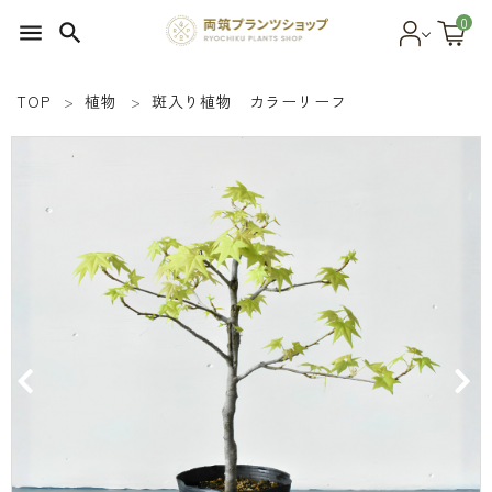
0
menu
search
TOP
植物
斑入り植物 カラーリーフ
search
SEED 植物のタネ
PLANT 植物
MATERIAL 資材
OTHER 雑貨
FOOD 食品
BLOG ブログ