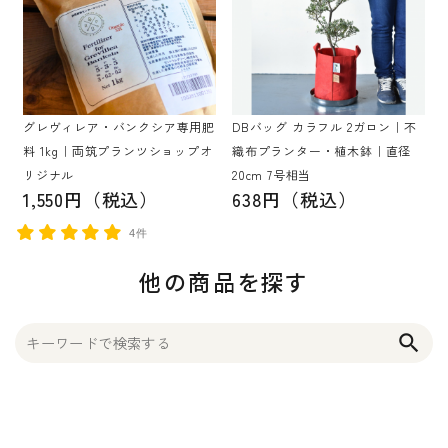
グレヴィレア・バンクシア専用肥
DBバッグ カラフル 2ガロン｜不
料 1kg｜両筑プランツショップオ
織布プランター・植木鉢｜直径
リジナル
20cm 7号相当
1,550円（税込）
638円（税込）
4件
他の商品を探す
search