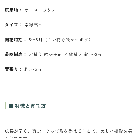
原産地：
オーストラリア
タイプ：
常緑高木
開花時期：
5〜6月（白い花を咲かせます）
最終樹高：
地植え 約5〜6m ／ 鉢植え 約2〜3m
葉張り：
約2〜3m
■ 特徴と育て方
成長が早く、剪定によって形を整えることで、美しい樹形を長