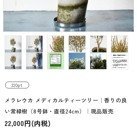
INFORMATIOM
ご利用ガイド
プライバシーポリシー
特定商取引法について
お問い合わせ
ACCOUNT MENU
ようこそ ゲスト 様
220pt
新規会員登
メラレウカ メディカルティーツリー｜香りの良
meeting_room
person
ログイン
録
い常緑樹（8号鉢・直径24cm）｜現品販売
22,000円(内税)