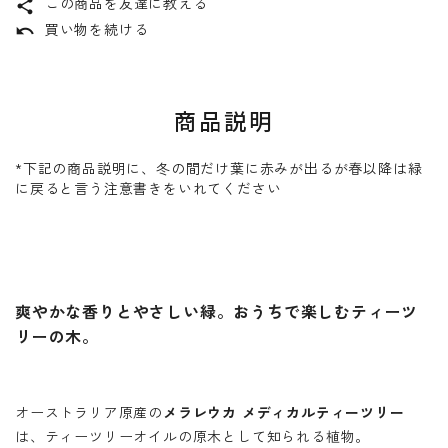
この商品を友達に教える
share
買い物を続ける
undo
商品説明
*下記の商品説明に、冬の間だけ葉に赤みが出るが春以降は緑
に戻ると言う注意書きをいれてください
爽やかな香りとやさしい緑。おうちで楽しむティーツ
リーの木。
オーストラリア原産の
メラレウカ メディカルティーツリー
は、ティーツリーオイルの原木として知られる植物。