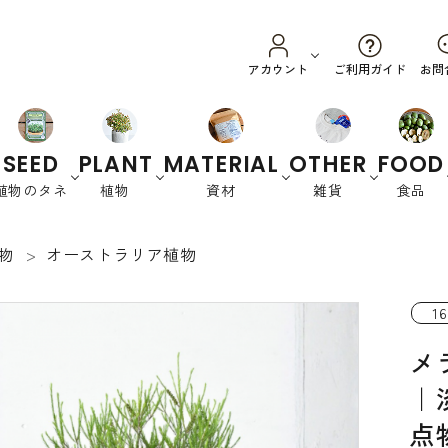
ご利用ガイド
アカウント
お問
SEED
PLANT
MATERIAL
OTHER
FOOD
植物のタネ
植物
資材
雑貨
食品
物
オーストラリア植物
野菜
ハーブ
カラーリーフ
養土・肥料
スプラウ
園芸資材
オーストラリ
衣
花
書
ト
ア
類
籍
16
緑肥など
メ
｜
点