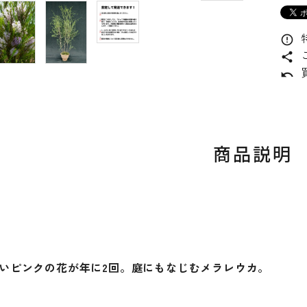
error_outline
share
undo
商品説明
いピンクの花が年に2回。庭にもなじむメラレウカ。