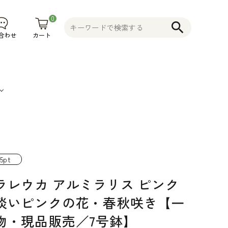
0
search
カート
合わせ
果
そ
植木鉢
コニファー
不織布プラ
物
の
花木 果樹 宿
ンター 植木
5pt
食
他
根草 など
鉢
ラレウカ アルミラリス ピンク
品
そ
淡いピンクの花・春秋咲き【一
の
物・現品販売／7号鉢】
他