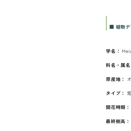
■ 植物
学名：
Mela
科名・属名
原産地：
オ
タイプ：
常
開花時期：
最終樹高：