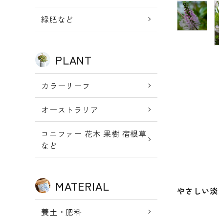
新規会員登
meeting_room
person
ログイン
緑肥など
録
PLANT
カラーリーフ
オーストラリア
コニファー 花木 果樹 宿根草
など
MATERIAL
やさしい淡
養土・肥料