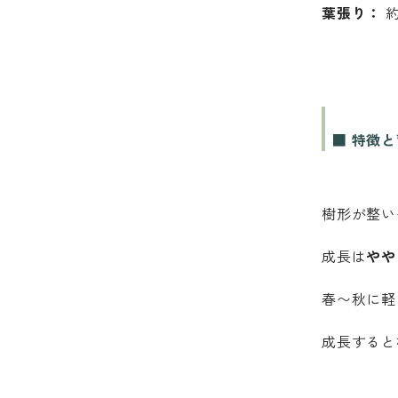
葉張り：
約
■ 特徴
樹形が整い
成長は
やや
春〜秋に軽
成長すると