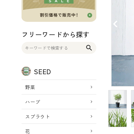
OTHER 雑貨
FOOD 食品
フリーワードから探す
BLOG ブログ
search
INFORMATIOM
SEED
ご利用ガイド
プライバシーポリシー
野菜
特定商取引法について
ハーブ
お問い合わせ
スプラウト
ACCOUNT MENU
ようこそ ゲスト 様
花