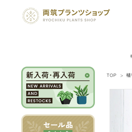
TOP
植
search
SEED 植物のタネ
PLANT 植物
MATERIAL 資材