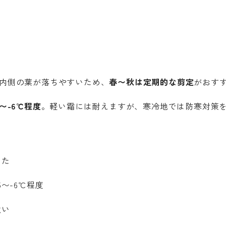
内側の葉が落ちやすいため、
春〜秋は定期的な剪定
がおす
5〜-6℃程度
。軽い霜には耐えますが、寒冷地では防寒対策
なた
5〜-6℃程度
強い