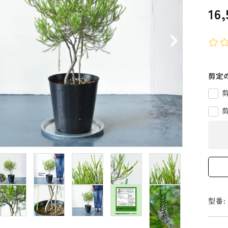
16
剪定
型番: