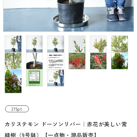
INFORMATIOM
ご利用ガイド
プライバシーポリシー
特定商取引法について
お問い合わせ
ACCOUNT MENU
ようこそ ゲスト 様
新規会員登
meeting_room
person
ログイン
録
275pt
カリステモン ドーソンリバー｜赤花が美しい常
緑樹（9号鉢）【一点物・現品販売】