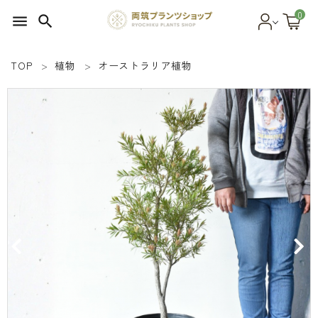
0
menu
search
TOP
植物
オーストラリア植物
search
SEED 植物のタネ
PLANT 植物
MATERIAL 資材
OTHER 雑貨
FOOD 食品
BLOG ブログ