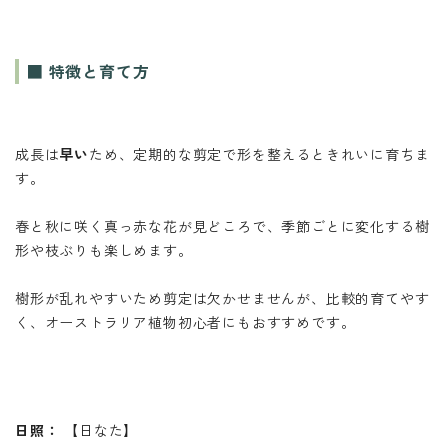
■ 特徴と育て方
成長は
早い
ため、定期的な剪定で形を整えるときれいに育ちま
す。
春と秋に咲く真っ赤な花が見どころで、季節ごとに変化する樹
形や枝ぶりも楽しめます。
樹形が乱れやすいため剪定は欠かせませんが、比較的育てやす
く、オーストラリア植物初心者にもおすすめです。
日照：
【日なた】