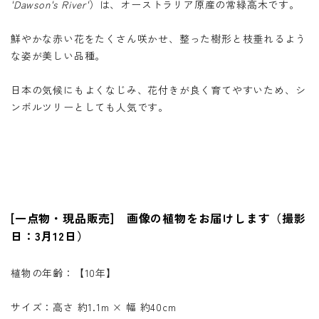
'Dawson's River'
）は、オーストラリア原産の常緑高木です。
鮮やかな赤い花をたくさん咲かせ、整った樹形と枝垂れるよう
な姿が美しい品種。
日本の気候にもよくなじみ、花付きが良く育てやすいため、シ
ンボルツリーとしても人気です。
[一点物・現品販売] 画像の植物をお届けします（撮影
日：3月12日）
植物の年齢：【10年】
サイズ：高さ 約1.1m × 幅 約40cm