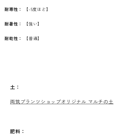
耐寒性：
【-5度ほど】
耐暑性：
【強い】
耐乾性：
【普通】
土：
両筑プランツショップオリジナル マルチの土
肥料：