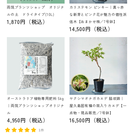
両筑プランツショップ オリジナ
カリステモン ピンキー｜真っ赤
ルの土 ドライタイプ(10L)
な新芽とピンク花が魅力の個性派
1,870円（税込）
低木【おまかせ株／7号鉢】
14,500円（税込）
オーストラリア植物専用肥料 5kg
ヤクシマオナガカエデ 脇坂錦｜
｜両筑プランツショップオリジナ
屋久島固有種の斑入りカエデ【一
ル
点物・現品販売／7号鉢】
4,950円（税込）
16,500円（税込）
1件