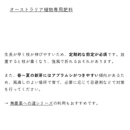
オーストラリア植物専用肥料
生長が早く枝が伸びやすいため、
定期的な剪定が必須
です。放
置すると枝が重くなり、強風で折れるおそれがあります。
また、
春〜夏の新芽にはアブラムシがつきやすい
傾向があるた
め、風通しのよい場所で育て、必要に応じて忌避剤などで対策
を行ってください。
→
無農薬への道シリーズ
の利用もおすすめです。