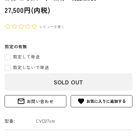
27,500円(内税)
レビューを書く
剪定の有無
剪定して発送
剪定しないで発送
SOLD OUT
mail_outline
favorite
お問い合わせ
型番:
CVD27cm