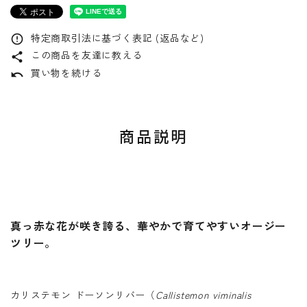
特定商取引法に基づく表記 (返品など)
error_outline
この商品を友達に教える
share
買い物を続ける
undo
商品説明
真っ赤な花が咲き誇る、華やかで育てやすいオージー
ツリー。
カリステモン ドーソンリバー（
Callistemon viminalis