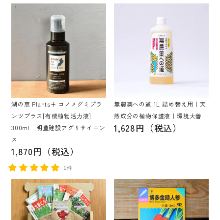
湖の恵 Plants+ コノメグミプラ
無農薬への道 1L 詰め替え用｜天
ンツプラス[有機植物活力液]
然成分の植物保護液｜環境大善
1,628円（税込）
300ml 明豊建設アグリサイエン
ス
1,870円（税込）
1件