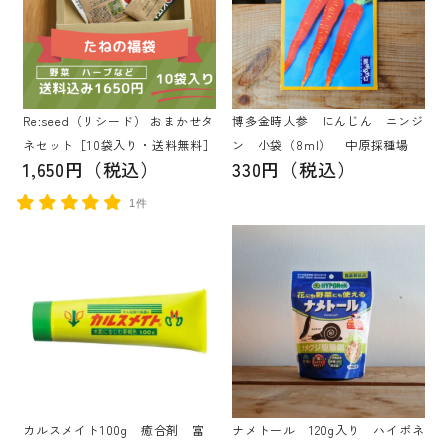
Re:seed（リシード） おまかせタ
博多金時人参 にんじん ニンジ
ネセット［10袋入り・送料無料］
ン 小袋（8ml） 中原採種場
1,650円（税込）
330円（税込）
1件
カルスメイト100g 癒合剤 富
ナメトール 120g入り ハイポネ