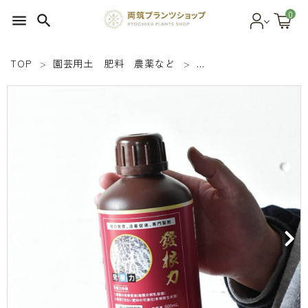
0
menu
search
TOP
園芸用土 肥料 農薬など
オリジナル肥料 有機
search
SEED 植物のタネ
PLANT 植物
MATERIAL 資材
OTHER 雑貨
FOOD 食品
BLOG ブログ