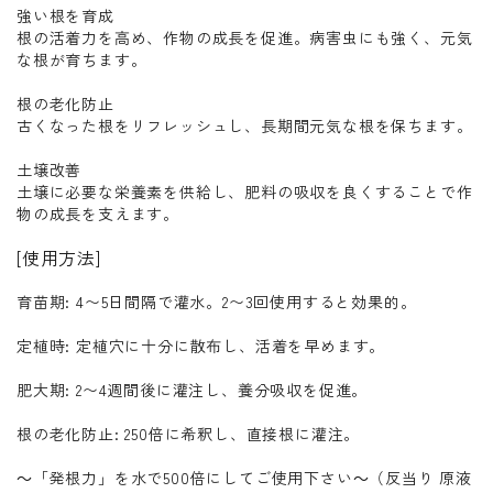
強い根を育成
根の活着力を高め、作物の成長を促進。病害虫にも強く、元気
な根が育ちます。
根の老化防止
古くなった根をリフレッシュし、長期間元気な根を保ちます。
土壌改善
土壌に必要な栄養素を供給し、肥料の吸収を良くすることで作
物の成長を支えます。
[使用方法]
育苗期: 4〜5日間隔で灌水。2〜3回使用すると効果的。
定植時: 定植穴に十分に散布し、活着を早めます。
肥大期: 2〜4週間後に灌注し、養分吸収を促進。
根の老化防止: 250倍に希釈し、直接根に灌注。
～「発根力」を水で500倍にしてご使用下さい～（反当り 原液