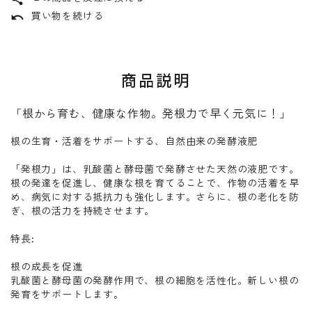
買い物を続ける
undo
商品説明
「根から育む、健康な作物。発根力で早く元気に！」
根の生育・活着をサポートする、自然由来の発酵液肥
「発根力」は、乳酸菌と酵母菌で発酵させた天然の液肥です。
根の発達を促進し、健康な根を育てることで、作物の活着を早
め、病気に対する抵抗力も強化します。さらに、根の老化を防
ぎ、根の活力を持続させます。
特長:
根の成長を促進
乳酸菌と酵母菌の発酵作用で、根の細胞を活性化。新しい根の
発育をサポートします。