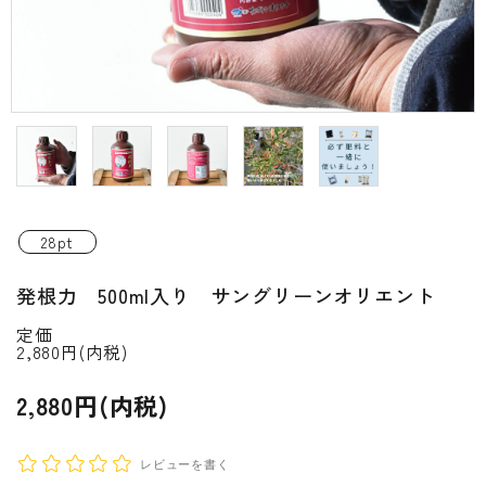
INFORMATIOM
ご利用ガイド
プライバシーポリシー
特定商取引法について
お問い合わせ
28pt
ACCOUNT MENU
発根力 500ml入り サングリーンオリエント
ようこそ ゲスト 様
定価
2,880円(内税)
新規会員登
meeting_room
person
ログイン
録
2,880円(内税)
レビューを書く