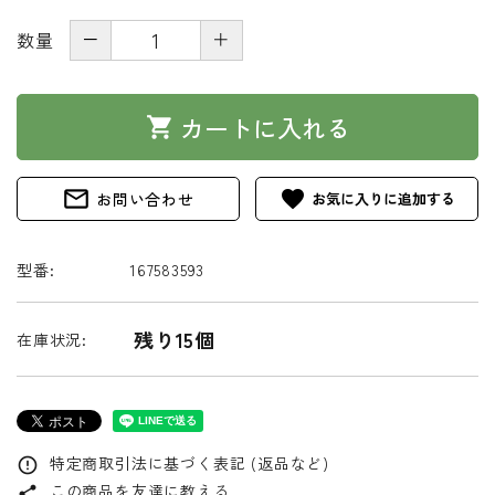
－
＋
数量
カートに入れる
shopping_cart
mail_outline
favorite
お問い合わせ
型番:
167583593
残り15個
在庫状況:
特定商取引法に基づく表記 (返品など)
error_outline
この商品を友達に教える
share