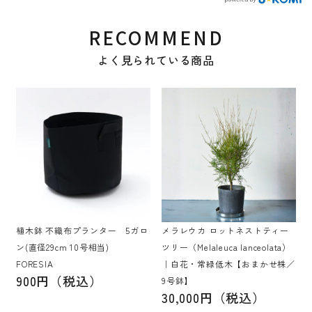
RECOMMEND
よく見られている商品
植木鉢 不織布プランター 5ガロ
メラレウカ ロットネストティー
ン(直径29cm 10号相当)
ツリー（Melaleuca lanceolata）
FORESIA
｜白花・常緑低木【おまかせ株／
900円（税込）
9号鉢】
30,000円（税込）