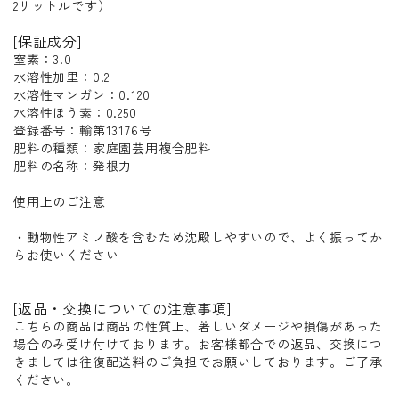
2リットルです）
[保証成分]
窒素：3.0
水溶性加里：0.2
水溶性マンガン：0.120
水溶性ほう素：0.250
登録番号：輸第13176号
肥料の種類：家庭園芸用複合肥料
肥料の名称：発根力
使用上のご注意
・動物性アミノ酸を含むため沈殿しやすいので、よく振ってか
らお使いください
[返品・交換についての注意事項]
こちらの商品は商品の性質上、著しいダメージや損傷があった
場合のみ受け付けております。お客様都合での返品、交換につ
きましては往復配送料のご負担でお願いしております。ご了承
ください。