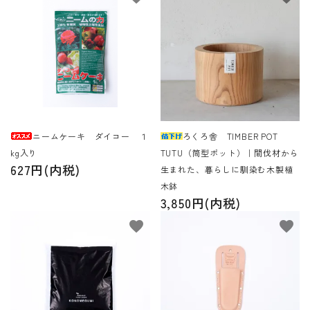
ニームケーキ ダイコー １
ろくろ舎 TIMBER POT
kg入り
TUTU（筒型ポット）｜間伐材から
627円(内税)
生まれた、暮らしに馴染む木製植
木鉢
3,850円(内税)
favorite
favorite