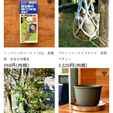
favorite
favorite
トップジンＭペースト 100g 殺菌
プラントソックス Sサイズ 長岡
剤 住友化学園芸
デザイン
990円(内税)
3,520円(内税)
favorite
favorite