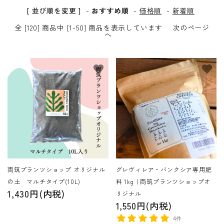
[ 並び順を変更 ]
-
おすすめ順
-
価格順
-
新着順
全 [120] 商品中 [1-50] 商品を表示しています
次のページ
へ
favorite
favorite
両筑プランツショップ オリジナル
グレヴィレア・バンクシア専用肥
の土 マルチタイプ(10L)
料 1kg｜両筑プランツショップオ
1,430円(内税)
リジナル
1,550円(内税)
4件