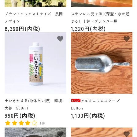
プラントソックス Lサイズ 長岡
ステンレス受け皿（深型・水が溜
デザイン
まる）｜鉢・プランター用
8,360円(内税)
1,320円(内税)
favorite
favorite
土いきかえる(液体たい肥) 環境
アルミニウムスクープ
大善 500ml
Dulton
990円(内税)
1,100円(内税)
1件
favorite
favorite