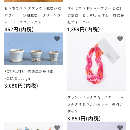
おうちでベジ スプラウト栽培容器
ダイヤモンドシャープナー D-2｜
ホワイト｜水耕栽培 ｜グリーンフ
剪定鋏・包丁対応 研ぎ石 株式会
ィールドプロジェクト
社フォーエバー
462円(内税)
1,359円(内税)
favorite
favorite
POT PLATE 信楽焼の受け皿
NOTA & design
3,080円(内税)
プラントソックス Sサイズ リョ
ウチクオリジナルカラー 長岡デ
ザイン
3,850円(内税)
favorite
favorite