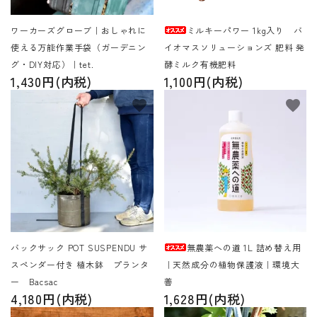
ワーカーズグローブ｜おしゃれに
ミルキーパワー 1kg入り バ
使える万能作業手袋（ガーデニン
イオマスソリューションズ 肥料 発
グ・DIY対応）｜tet.
酵ミルク有機肥料
1,430円(内税)
1,100円(内税)
favorite
favorite
バックサック POT SUSPENDU サ
無農薬への道 1L 詰め替え用
スペンダー付き 植木鉢 プランタ
｜天然成分の植物保護液｜環境大
ー Bacsac
善
4,180円(内税)
1,628円(内税)