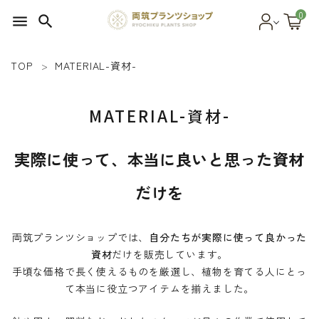
0
menu
search
TOP
MATERIAL-資材-
search
MATERIAL-資材-
SEED 植物のタネ
実際に使って、本当に良いと思った資材
PLANT 植物
だけを
MATERIAL 資材
OTHER 雑貨
両筑プランツショップでは、
自分たちが実際に使って良かった
資材
だけを販売しています。
FOOD 食品
手頃な価格で長く使えるものを厳選し、植物を育てる人にとっ
て本当に役立つアイテムを揃えました。
BLOG ブログ