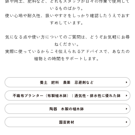
鉢や用土、肥料など、どれもスタッフが日々の作業で使用して
いるものばかり。
INFORMATIOM
使い心地や耐久性、扱いやすさをしっかり確認したうえでおす
すめしています。
ご利用ガイド
プライバシーポリシー
気になる点や使い方についてのご質問は、どうぞお気軽にお尋
ねください。
特定商取引法について
実際に使っているからこそ伝えられるアドバイスで、あなたの
お問い合わせ
植物との時間をサポートします。
ACCOUNT MENU
養土 肥料 農薬 忌避剤など
ようこそ ゲスト 様
不織布プランター（布製植木鉢）｜通気性・排水性に優れた鉢
新規会員登
meeting_room
person
ログイン
録
陶器 木製の植木鉢
園芸資材