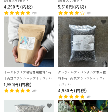
袋1箱入り)セット
袋1箱入り)セット
4,290円(内税)
5,610円(内税)
2件
1件
favorite
favorite
オーストラリア植物専用肥料 1kg
グレヴィレア・バンクシア専用肥
｜両筑プランショップオリジナル
料 5kg｜両筑プランツショップオ
1,550円(内税)
リジナル
4,950円(内税)
2件
1件
favorite
favorite