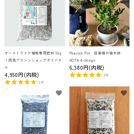
オーストラリア植物専用肥料 5kg
Peacock Pot 信楽焼の植木鉢
｜両筑プランツショップオリジナ
NOTA & design
6,380円(内税)
ル
4,950円(内税)
1件
1件
favorite
favorite