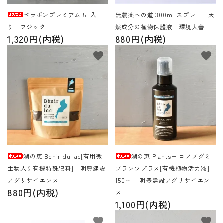
ベラボンプレミアム 5L入
無農薬への道 300ml スプレー｜天
り フジック
然成分の植物保護液｜環境大善
1,320円(内税)
880円(内税)
favorite
favorite
湖の恵 Benir du lac[有用微
湖の恵 Plants+ コノメグミ
生物入り有機特殊肥料] 明豊建設
プランツプラス[有機植物活力液]
アグリサイエンス
150ml 明豊建設アグリサイエン
880円(内税)
ス
1,100円(内税)
favorite
favorite