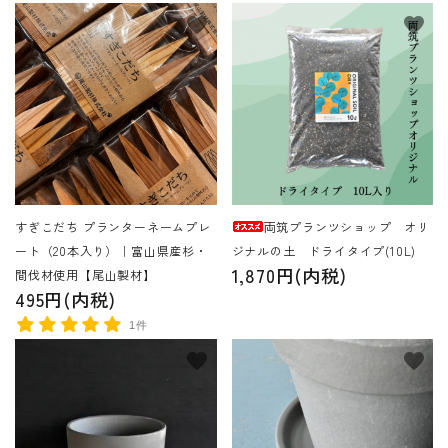
favorite
favorite
すぎこだち プランターネームプレ
両筑プランツショップ オリ
ート（20本入り）｜富山県産杉・
ジナルの土 ドライタイプ(10L)
1,870円(内税)
間伐材使用【尾山製材】
495円(内税)
1件
favorite
favorite