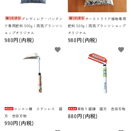
グレヴィレア・バンクシ
オーストラリア植物専用
ア専用肥料 500g｜両筑プランツシ
肥料 500g｜両筑プランツショップ
ョップオリジナル
オリジナル
980円(内税)
980円(内税)
favorite
favorite
コンコン鎌 ステンレス 鋸
草取り鋸鎌 鋸刃 吉田刃物
880円(内税)
刃 吉田刃物
990円(内税)