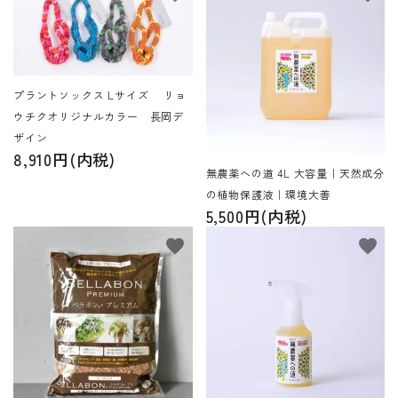
プラントソックス Lサイズ リョ
ウチクオリジナルカラー 長岡デ
ザイン
8,910円(内税)
無農薬への道 4L 大容量｜天然成分
の植物保護液｜環境大善
5,500円(内税)
favorite
favorite