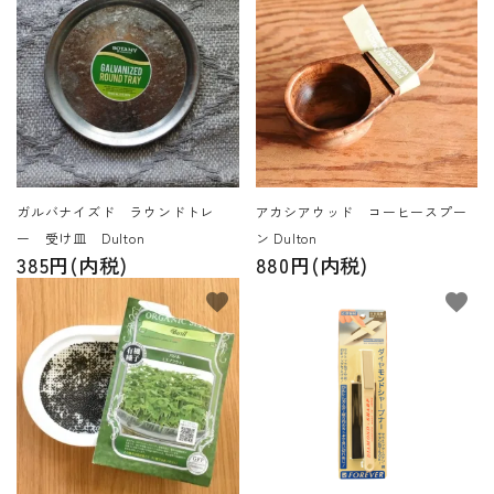
ガルバナイズド ラウンドトレ
アカシアウッド コーヒースプー
ー 受け皿 Dulton
ン Dulton
385円(内税)
880円(内税)
favorite
favorite