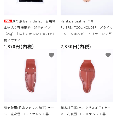
湖の恵 Benir du lac｜有用微
Heritage Leather 418
生物入り有機肥料・混合タイプ
PLIERS/TOOL HOLDER | プライヤ
（2kg）｜においが少なく室内でも
ーツールホルダー ヘリテージレザ
使いやすい
ー
1,870円(内税)
2,860円(内税)
favorite
favorite
剪定鋏用(防水アクリル加工) ケー
植木鋏用(防水アクリル加工) ケー
ス 花吹雪 C-37 マルワ工器
ス 花吹雪 C-10 マルワ工器