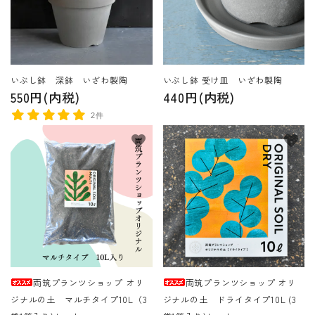
いぶし鉢 深鉢 いざわ製陶
いぶし鉢 受け皿 いざわ製陶
550円(内税)
440円(内税)
2件
favorite
favorite
両筑プランツショップ オリ
両筑プランツショップ オリ
ジナルの土 マルチタイプ10L（3
ジナルの土 ドライタイプ10L (3