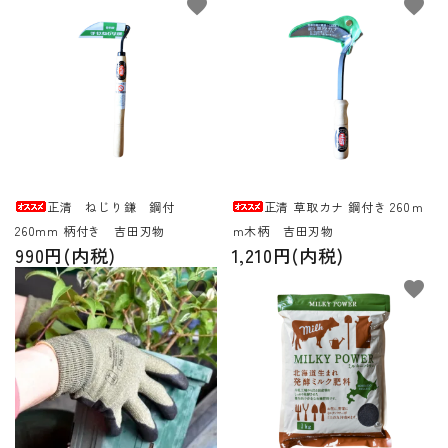
favorite
favorite
正清 ねじり鎌 鋼付
正清 草取カナ 鋼付き 260ｍ
260mm 柄付き 吉田刃物
ｍ木柄 吉田刃物
990円(内税)
1,210円(内税)
favorite
favorite