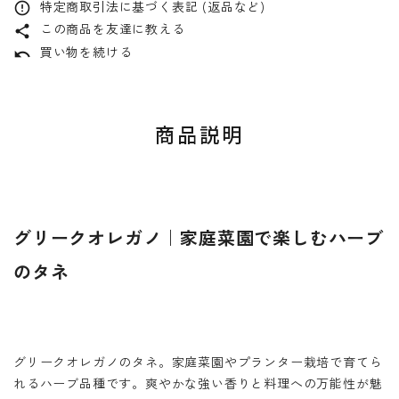
特定商取引法に基づく表記 (返品など)
error_outline
この商品を友達に教える
share
買い物を続ける
undo
商品説明
グリークオレガノ｜家庭菜園で楽しむハーブ
のタネ
グリークオレガノのタネ。家庭菜園やプランター栽培で育てら
れるハーブ品種です。爽やかな強い香りと料理への万能性が魅