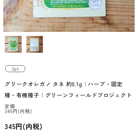
INFORMATIOM
ご利用ガイド
プライバシーポリシー
特定商取引法について
お問い合わせ
3pt
ACCOUNT MENU
グリークオレガノ タネ 約0.1g｜ハーブ・固定
ようこそ ゲスト 様
種・有機種子｜グリーンフィールドプロジェクト
新規会員登
meeting_room
person
ログイン
録
定価
345円(内税)
345円(内税)