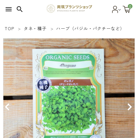
0
menu
search
TOP
タネ・種子
ハーブ（バジル・パクチーなど）
search
SEED 植物のタネ
PLANT 植物
MATERIAL 資材
OTHER 雑貨
FOOD 食品
BLOG ブログ