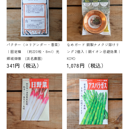
なめガード 銅製ナメクジ除けリ
パクチー（コリアンダー・香菜）
ング 2個入｜銅イオン忌避効果｜
｜固定種 （約220粒・8ml）光
KOYO
郷城畑懐 (浜名農園)
1,078円（税込）
341円（税込）