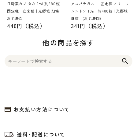
日野菜カブ タネ 2ml(約380粒)｜
アスパラガス 固定種 メリーワ
固定種・在来種｜光郷城 畑懐
シントン 10ml 約400粒 | 光郷城
浜名農園
畑懐 (浜名農園)
440円（税込）
341円（税込）
他の商品を探す
search
お支払い方法について
送料・配送について