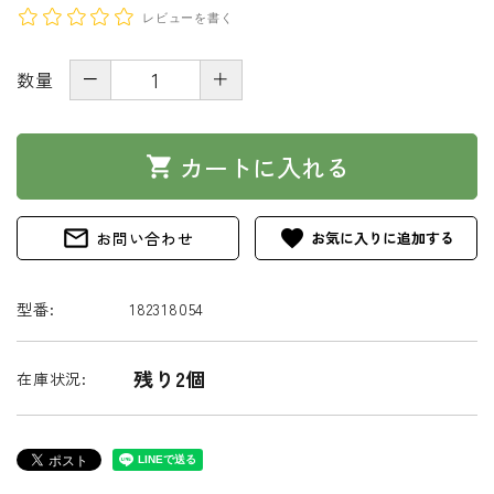
レビューを書く
－
＋
数量
カートに入れる
shopping_cart
mail_outline
favorite
お問い合わせ
型番:
182318054
残り2個
在庫状況: