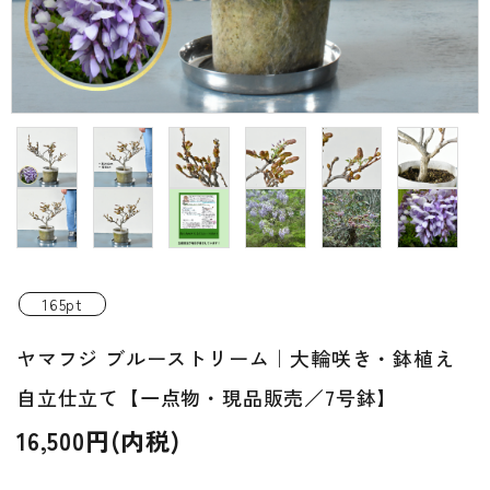
INFORMATIOM
ご利用ガイド
プライバシーポリシー
特定商取引法について
お問い合わせ
ACCOUNT MENU
ようこそ ゲスト 様
165pt
新規会員登
ヤマフジ ブルーストリーム｜大輪咲き・鉢植え
meeting_room
person
ログイン
録
自立仕立て【一点物・現品販売／7号鉢】
16,500円(内税)