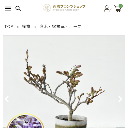
0
menu
search
TOP
植物
庭木・宿根草・ハーブ
search
SEED 植物のタネ
PLANT 植物
MATERIAL 資材
OTHER 雑貨
FOOD 食品
BLOG ブログ