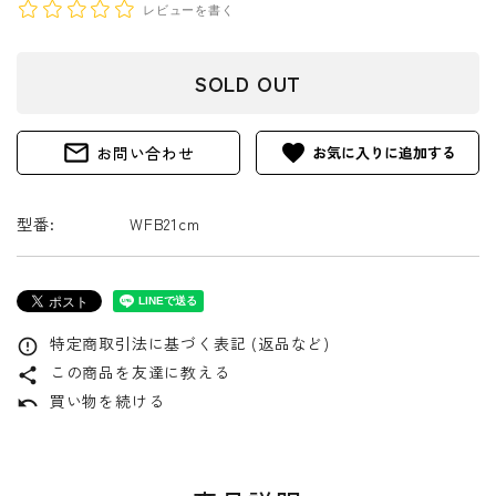
レビューを書く
SOLD OUT
mail_outline
favorite
お問い合わせ
型番:
WFB21cm
特定商取引法に基づく表記 (返品など)
error_outline
この商品を友達に教える
share
買い物を続ける
undo