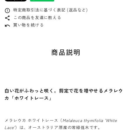
特定商取引法に基づく表記 (返品など)
error_outline
この商品を友達に教える
share
買い物を続ける
undo
商品説明
白い花がふわっと咲く。剪定で花を増やせるメラレウ
カ「ホワイトレース」
メラレウカ ホワイトレース（
Melaleuca thymifolia 'White
Lace'
）は、オーストラリア原産の常緑低木です。