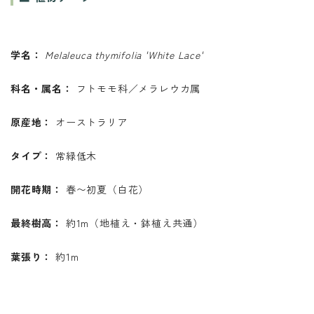
学名：
Melaleuca thymifolia 'White Lace'
科名・属名：
フトモモ科／メラレウカ属
原産地：
オーストラリア
タイプ：
常緑低木
開花時期：
春〜初夏（白花）
最終樹高：
約1m（地植え・鉢植え共通）
葉張り：
約1m