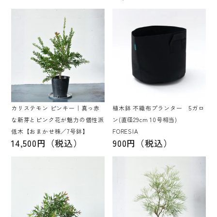
カリステモン ピンキー｜真っ赤
植木鉢 不織布プランター 5ガロ
な新芽とピンク花が魅力の個性派
ン(直径29cm 10号相当)
低木【おまかせ株／7号鉢】
FORESIA
14,500円（税込）
900円（税込）