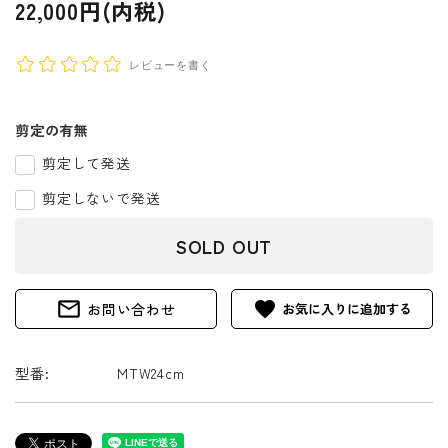
22,000円(内税)
レビューを書く
剪定の有無
剪定して発送
剪定しないで発送
SOLD OUT
mail_outline
favorite
お問い合わせ
型番:
MTW24cm