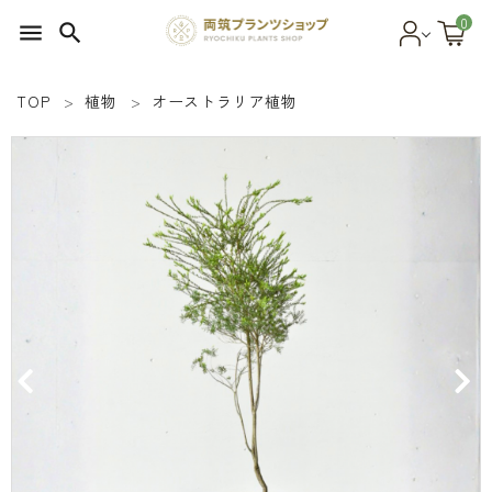
0
menu
search
TOP
植物
オーストラリア植物
search
SEED 植物のタネ
PLANT 植物
MATERIAL 資材
OTHER 雑貨
FOOD 食品
BLOG ブログ