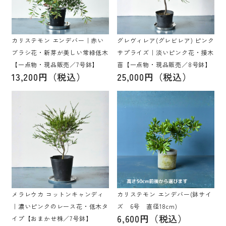
カリステモン エンデバー｜赤い
グレヴィレア(グレビレア) ピンク
ブラシ花・新芽が美しい常緑低木
サプライズ｜淡いピンク花・接木
【一点物・現品販売／7号鉢】
苗【一点物・現品販売／8号鉢】
13,200円（税込）
25,000円（税込）
メラレウカ コットンキャンディ
カリステモン エンデバー(鉢サイ
｜濃いピンクのレース花・低木タ
ズ 6号 直径18cm)
6,600円（税込）
イプ【おまかせ株／7号鉢】