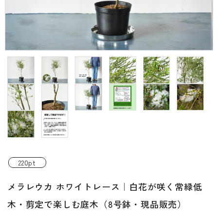
INFORMATIOM
ご利用ガイド
プライバシーポリシー
特定商取引法について
お問い合わせ
ACCOUNT MENU
ようこそ ゲスト 様
新規会員登
meeting_room
person
ログイン
220pt
録
メラレウカ ホワイトレース｜白花が咲く常緑低
木・剪定で楽しむ庭木（8号鉢・現品販売）