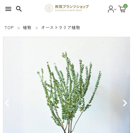
0
menu
search
TOP
植物
オーストラリア植物
search
SEED 植物のタネ
PLANT 植物
MATERIAL 資材
OTHER 雑貨
FOOD 食品
BLOG ブログ