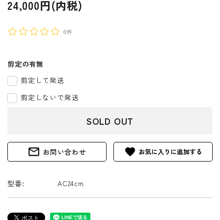
24,000円(内税)
0件
剪定の有無
剪定して発送
剪定しないで発送
SOLD OUT
mail_outline
favorite
お問い合わせ
型番:
AC24cm