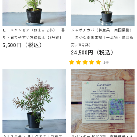
ヒースクンゼア（おまかせ株）｜香
ジャボチカバ（幹生果・南国果樹）
り・育てやすい常緑低木【6号鉢】
｜希少な南国果樹【一点物・現品販
6,600円（税込）
売／8号鉢】
24,500円（税込）
1件
カリステモン サリグヌス｜白花ブ
ラベンダー 約200粒｜有機種子・固