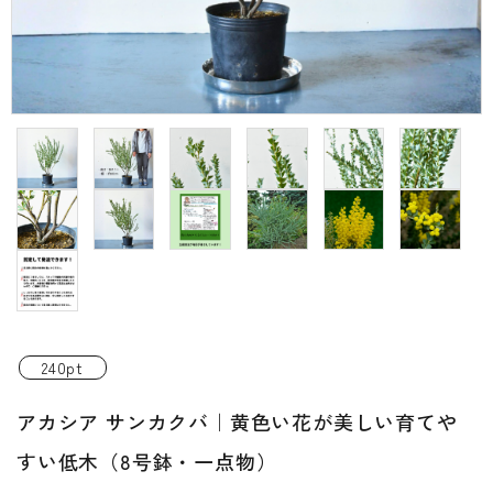
INFORMATIOM
ご利用ガイド
プライバシーポリシー
特定商取引法について
お問い合わせ
ACCOUNT MENU
ようこそ ゲスト 様
新規会員登
meeting_room
person
ログイン
240pt
録
アカシア サンカクバ｜黄色い花が美しい育てや
すい低木（8号鉢・一点物）