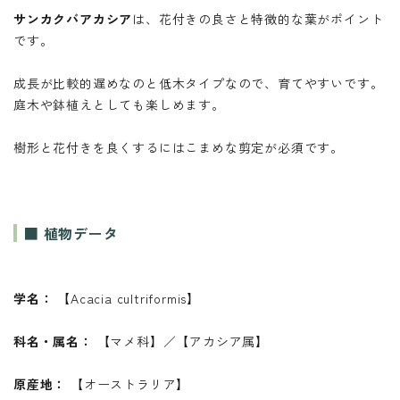
サンカクバアカシア
は、花付きの良さと特徴的な葉がポイント
です。
成長が比較的遅めなのと低木タイプなので、育てやすいです。
庭木や鉢植えとしても楽しめます。
樹形と花付きを良くするにはこまめな剪定が必須です。
■ 植物データ
学名：
【Acacia cultriformis】
科名・属名：
【マメ科】／【アカシア属】
原産地：
【オーストラリア】