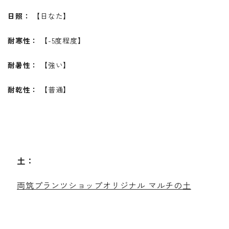
日照：
【日なた】
耐寒性：
【-5度程度】
耐暑性：
【強い】
耐乾性：
【普通】
土：
両筑プランツショップオリジナル マルチの土