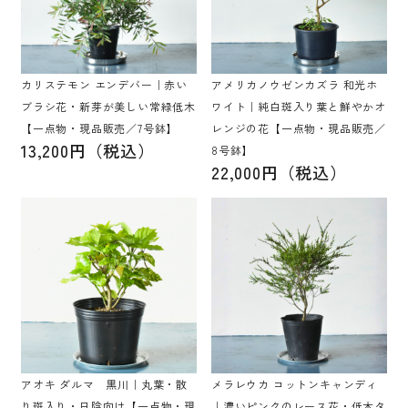
カリステモン エンデバー｜赤い
アメリカノウゼンカズラ 和光ホ
ブラシ花・新芽が美しい常緑低木
ワイト｜純白斑入り葉と鮮やかオ
【一点物・現品販売／7号鉢】
レンジの花【一点物・現品販売／
13,200円（税込）
8号鉢】
22,000円（税込）
アオキ ダルマ 黒川｜丸葉・散
メラレウカ コットンキャンディ
り斑入り・日陰向け【一点物・現
｜濃いピンクのレース花・低木タ