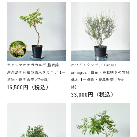
ヤクシマオナガカエデ 脇坂錦｜
ホワイトクンゼア Kunzea
屋久島固有種の斑入りカエデ【一
ambigua｜白花・春秋咲きの常緑
点物・現品販売／7号鉢】
低木【一点物・現品販売／9号
16,500円（税込）
鉢】
33,000円（税込）