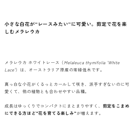
小さな白花が“レースみたい”に可愛い。剪定で花を楽
しむメラレウカ
メラレウカ ホワイトレース（
Melaleuca thymifolia 'White
Lace'
）は、オーストラリア原産の常緑低木です。
真っ白な小花がくるっとカールして咲き、派手すぎないのに可
愛くて、他の植物とも合わせやすい品種。
成長はゆっくりでコンパクトにまとまりやすく、
剪定をこまめ
にできる方ほど“花を育てる楽しみ”
が増えます。