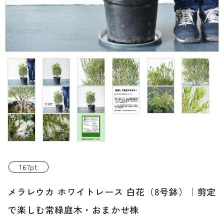
INFORMATIOM
ご利用ガイド
プライバシーポリシー
特定商取引法について
お問い合わせ
ACCOUNT MENU
ようこそ ゲスト 様
新規会員登
meeting_room
person
ログイン
167pt
録
メラレウカ ホワイトレース 白花（8号鉢）｜剪定
で楽しむ常緑庭木・おまかせ株