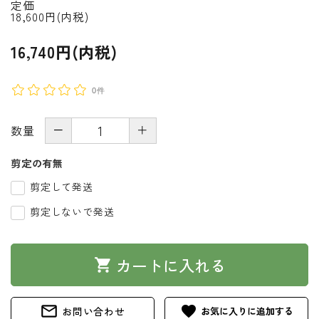
定価
18,600円(内税)
16,740円(内税)
0件
－
＋
数量
剪定の有無
剪定して発送
剪定しないで発送
カートに入れる
shopping_cart
mail_outline
favorite
お問い合わせ