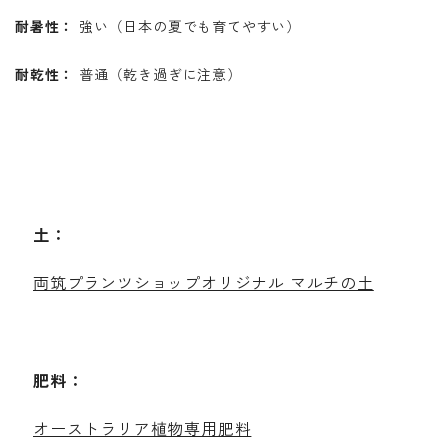
耐暑性：
強い（日本の夏でも育てやすい）
耐乾性：
普通（乾き過ぎに注意）
土：
両筑プランツショップオリジナル マルチの土
肥料：
オーストラリア植物専用肥料