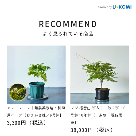
RECOMMEND
よく見られている商品
カレーリーフ｜無農薬栽培・料理
フジ 福智山 斑入り｜散り斑・8
用ハーブ【おまかせ株／6号鉢】
号鉢 10年株【一点物・現品販
3,300円（税込）
売】
38,000円（税込）