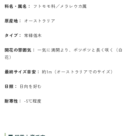
科名・属名：
フトモモ科／メラレウカ属
原産地：
オーストラリア
タイプ：
常緑低木
開花の雰囲気：
一気に満開より、ポツポツと長く咲く（白
花）
最終サイズ目安：
約1m（オーストラリアでのサイズ）
日照：
日向を好む
耐寒性：
-5℃程度