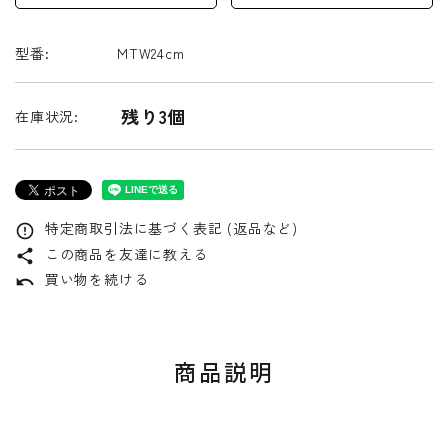
型番:
MTW24cm
残り3個
在庫状況:
特定商取引法に基づく表記 (返品など)
error_outline
この商品を友達に教える
share
買い物を続ける
undo
商品説明