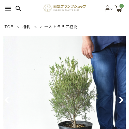
0
menu
search
TOP
植物
オーストラリア植物
search
SEED 植物のタネ
PLANT 植物
MATERIAL 資材
OTHER 雑貨
FOOD 食品
BLOG ブログ