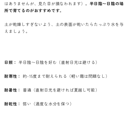
はありませんが、見た目が損なわれます）。
半日陰〜日陰の場
所で育てるのがおすすめです。
土が乾燥しすぎないよう、土の表面が乾いたらたっぷり水を与
えましょう。
日照：
半日陰〜日陰を好む（直射日光は避ける）
耐寒性：
約-15度まで耐えられる（軽い霜は問題なし）
耐暑性：
普通（直射日光を避ければ夏越し可能）
耐乾性：
弱い（適度な水分を保つ）