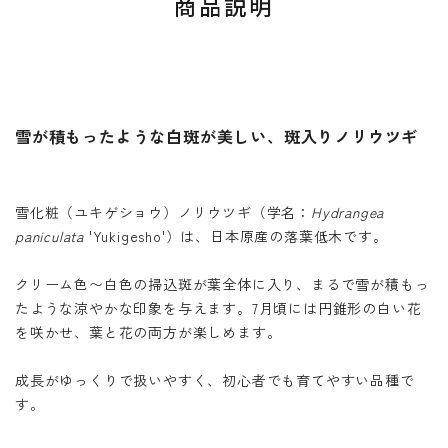
商品説明
雪が積もったような白斑が美しい、斑入りノリウツギ
雪化粧（ユキゲショウ）ノリウツギ（学名：
Hydrangea
paniculata
'Yukigesho'）は、日本原産の落葉低木です。
クリーム色〜白色の掃込斑が葉全体に入り、まるで雪が積もっ
たような涼やかな印象を与えます。7月頃には円錐形の白い花
を咲かせ、葉と花の両方が楽しめます。
成長がゆっくりで扱いやすく、初心者でも育てやすい品種で
す。