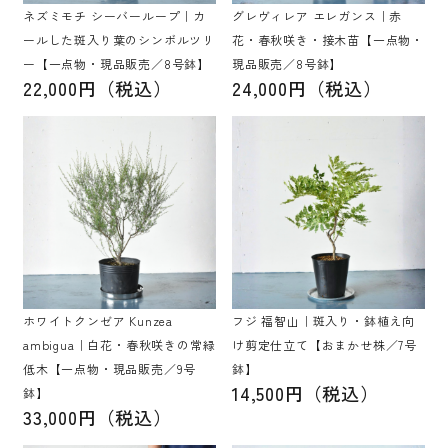
ネズミモチ シーバーループ｜カ
グレヴィレア エレガンス｜赤
ールした斑入り葉のシンボルツリ
花・春秋咲き・接木苗【一点物・
ー【一点物・現品販売／8号鉢】
現品販売／8号鉢】
22,000円（税込）
24,000円（税込）
ホワイトクンゼア Kunzea
フジ 福智山｜斑入り・鉢植え向
ambigua｜白花・春秋咲きの常緑
け剪定仕立て【おまかせ株／7号
低木【一点物・現品販売／9号
鉢】
14,500円（税込）
鉢】
33,000円（税込）