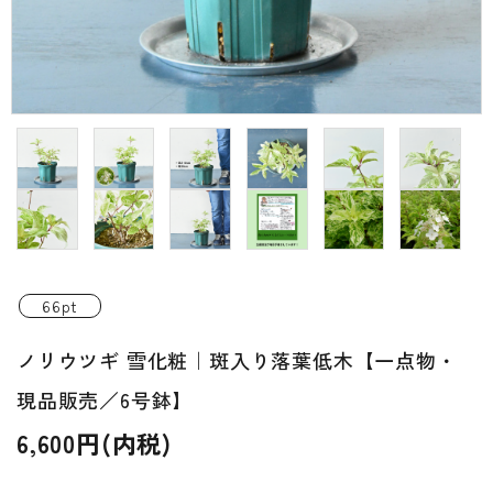
INFORMATIOM
ご利用ガイド
プライバシーポリシー
特定商取引法について
お問い合わせ
ACCOUNT MENU
ようこそ ゲスト 様
66pt
新規会員登
ノリウツギ 雪化粧｜斑入り落葉低木【一点物・
meeting_room
person
ログイン
録
現品販売／6号鉢】
6,600円(内税)