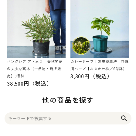
バンクシア アエムラ｜春秋開花
カレーリーフ｜無農薬栽培・料理
の丈夫な高木【一点物・現品販
用ハーブ【おまかせ株／6号鉢】
3,300円（税込）
売】9号鉢
38,500円（税込）
他の商品を探す
search