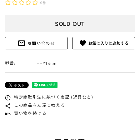
0件
SOLD OUT
mail_outline
favorite
お問い合わせ
型番:
HPY18cm
特定商取引法に基づく表記 (返品など)
error_outline
この商品を友達に教える
share
買い物を続ける
undo