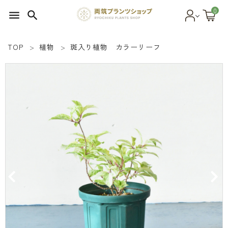
0
menu
search
TOP
植物
斑入り植物 カラーリーフ
search
SEED 植物のタネ
PLANT 植物
MATERIAL 資材
OTHER 雑貨
FOOD 食品
BLOG ブログ