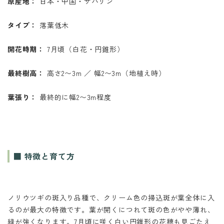
原産地：
日本・中国・サハリン
タイプ：
落葉低木
開花時期：
7月頃（白花・円錐形）
最終樹高：
高さ2〜3m ／ 幅2〜3m（地植え時）
葉張り：
最終的に幅2〜3m程度
■ 特徴と育て方
ノリウツギの斑入り品種で、クリーム色の掃込斑が葉全体に入
るのが最大の特徴です。葉が開くにつれて斑の色がやや薄れ、
緑が強くなります。7月頃に咲く白い円錐形の花穂も見ごたえ