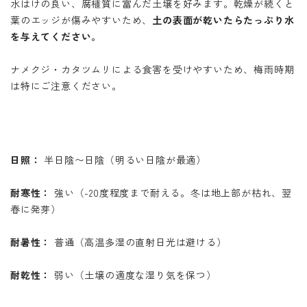
水はけの良い、腐植質に富んだ土壌を好みます。乾燥が続くと
葉のエッジが傷みやすいため、
土の表面が乾いたらたっぷり水
を与えてください。
ナメクジ・カタツムリによる食害を受けやすいため、梅雨時期
は特にご注意ください。
日照：
半日陰〜日陰（明るい日陰が最適）
耐寒性：
強い（-20度程度まで耐える。冬は地上部が枯れ、翌
春に発芽）
耐暑性：
普通（高温多湿の直射日光は避ける）
耐乾性：
弱い（土壌の適度な湿り気を保つ）