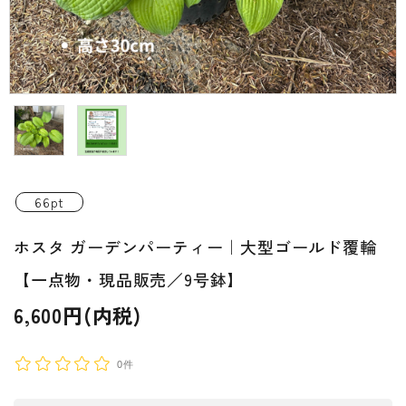
INFORMATIOM
ご利用ガイド
プライバシーポリシー
特定商取引法について
お問い合わせ
66pt
ACCOUNT MENU
ホスタ ガーデンパーティー｜大型ゴールド覆輪
ようこそ ゲスト 様
【一点物・現品販売／9号鉢】
新規会員登
meeting_room
person
ログイン
録
6,600円(内税)
0件