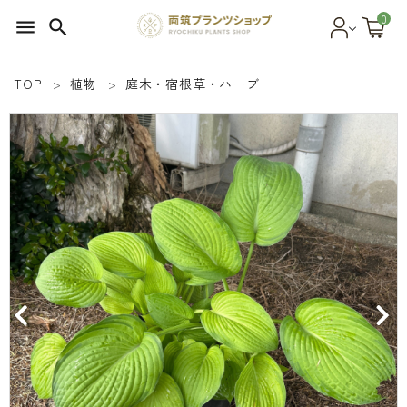
0
menu
search
TOP
植物
庭木・宿根草・ハーブ
search
SEED 植物のタネ
PLANT 植物
MATERIAL 資材
OTHER 雑貨
FOOD 食品
BLOG ブログ