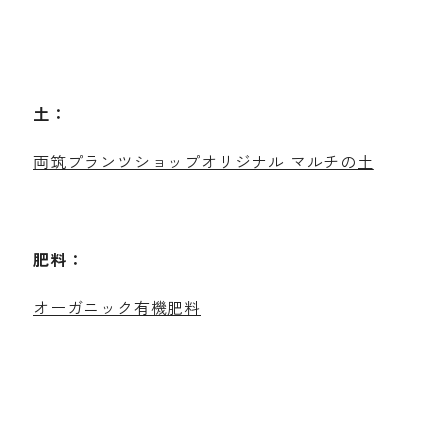
土：
両筑プランツショップオリジナル マルチの土
肥料：
オーガニック有機肥料