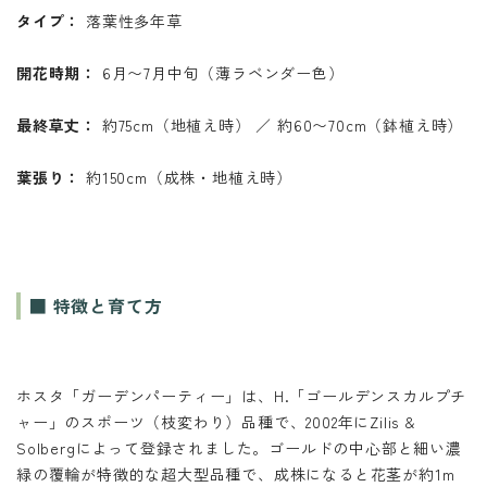
タイプ：
落葉性多年草
開花時期：
6月〜7月中旬（薄ラベンダー色）
最終草丈：
約75cm（地植え時） ／ 約60〜70cm（鉢植え時）
葉張り：
約150cm（成株・地植え時）
■ 特徴と育て方
ホスタ「ガーデンパーティー」は、H.「ゴールデンスカルプチ
ャー」のスポーツ（枝変わり）品種で、2002年にZilis &
Solbergによって登録されました。ゴールドの中心部と細い濃
緑の覆輪が特徴的な超大型品種で、成株になると花茎が約1m