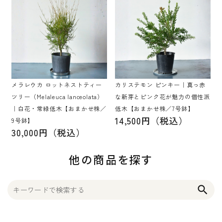
メラレウカ ロットネストティー
カリステモン ピンキー｜真っ赤
ツリー（Melaleuca lanceolata）
な新芽とピンク花が魅力の個性派
｜白花・常緑低木【おまかせ株／
低木【おまかせ株／7号鉢】
14,500円（税込）
9号鉢】
30,000円（税込）
他の商品を探す
search