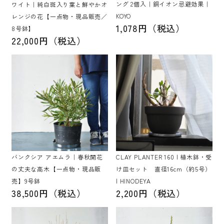
ング 2個入｜銅イオン忌避効果｜
ワイト｜純白斑入り葉と鮮やかオ
KOYO
レンジの花【一点物・現品販売／
1,078円（税込）
8号鉢】
22,000円（税込）
バンクシア アエムラ｜春秋開花
CLAY PLANTER 160 | 植木鉢・受
の丈夫な高木【一点物・現品販
け皿セット 直径16cm（約5号）
売】9号鉢
| HINODEYA
38,500円（税込）
2,200円（税込）