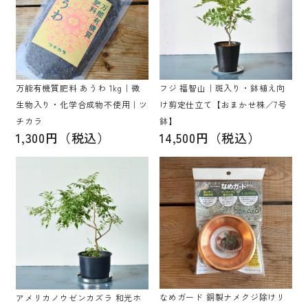
万能有機質肥料 あうわ 1kg｜微
フジ 福智山｜斑入り・鉢植え向
生物入り・化学合成物不使用｜ツ
け剪定仕立て【おまかせ株／7号
チカラ
鉢】
1,300円（税込）
14,500円（税込）
なめガード 銅製ナメクジ除けリ
アメリカノウゼンカズラ 和光ホ