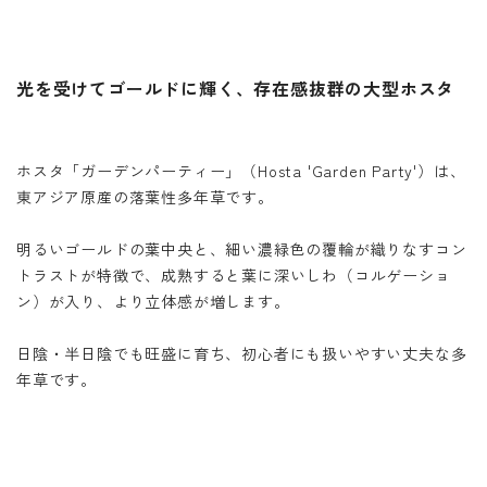
光を受けてゴールドに輝く、存在感抜群の大型ホスタ
ホスタ「ガーデンパーティー」（Hosta 'Garden Party'）は、
東アジア原産の落葉性多年草です。
明るいゴールドの葉中央と、細い濃緑色の覆輪が織りなすコン
トラストが特徴で、成熟すると葉に深いしわ（コルゲーショ
ン）が入り、より立体感が増します。
日陰・半日陰でも旺盛に育ち、初心者にも扱いやすい丈夫な多
年草です。