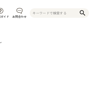
search
用ガイド
お問合わせ
果
そ
植木鉢
コニファー
不織布プラ
物
の
花木 果樹 宿
ンター 植木
食
他
根草 など
鉢
品
そ
の
他