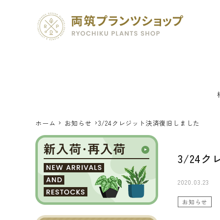
ホーム
お知らせ
3/24クレジット決済復旧しました
search
3/24
SEED 植物のタネ
2020.03.23
PLANT 植物
お知らせ
MATERIAL 資材