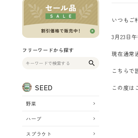
OTHER 雑貨
いつもご
FOOD 食品
3月23
BLOG ブログ
フリーワードから探す
現在通常
INFORMATIOM
search
こちらで
ご利用ガイド
プライバシーポリシー
SEED
この度は
特定商取引法について
野菜
お問い合わせ
ハーブ
スプラウト