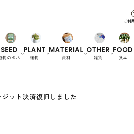
ご利
SEED
PLANT
MATERIAL
OTHER
FOOD
植物のタネ
植物
資材
雑貨
食品
野菜
ハーブ
カラーリーフ
養土・肥料
スプラウ
園芸資材
オーストラリ
衣
花
書
ト
ア
類
籍
クレジット決済復旧しました
緑肥など