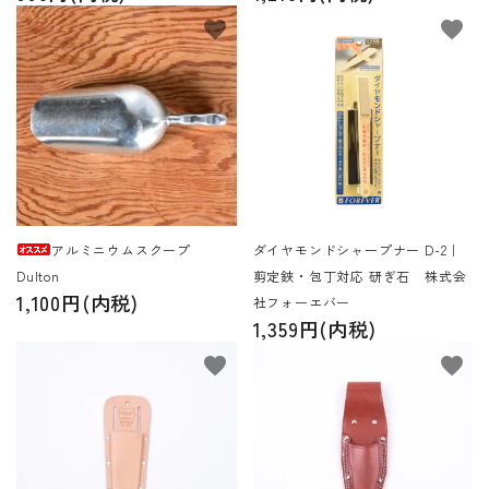
favorite
favorite
アルミニウムスクープ
ダイヤモンドシャープナー D-2｜
Dulton
剪定鋏・包丁対応 研ぎ石 株式会
1,100円(内税)
社フォーエバー
1,359円(内税)
favorite
favorite