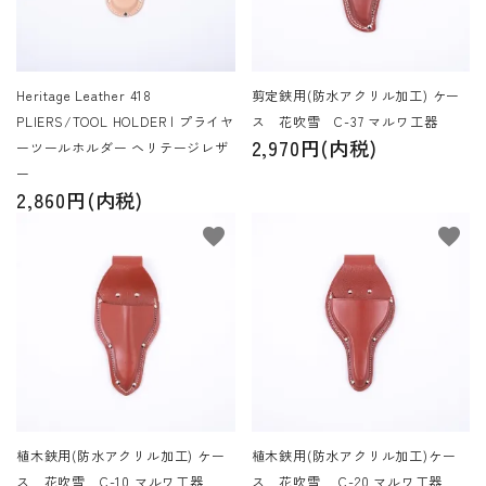
Heritage Leather 418
剪定鋏用(防水アクリル加工) ケー
PLIERS/TOOL HOLDER | プライヤ
ス 花吹雪 C-37 マルワ工器
2,970円(内税)
ーツールホルダー ヘリテージレザ
ー
2,860円(内税)
favorite
favorite
植木鋏用(防水アクリル加工) ケー
植木鋏用(防水アクリル加工)ケー
ス 花吹雪 C-10 マルワ工器
ス 花吹雪 C-20 マルワ工器