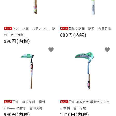
INFORMATIOM
ご利用ガイド
コンコン鎌 ステンレス 鋸
草取り鋸鎌 鋸刃 吉田刃物
プライバシーポリシー
880円(内税)
刃 吉田刃物
990円(内税)
特定商取引法について
favorite
favorite
お問い合わせ
ACCOUNT MENU
ようこそ ゲスト 様
新規会員登
meeting_room
person
ログイン
録
正清 ねじり鎌 鋼付
正清 草取カナ 鋼付き 260ｍ
260mm 柄付き 吉田刃物
ｍ木柄 吉田刃物
990円(内税)
1,210円(内税)