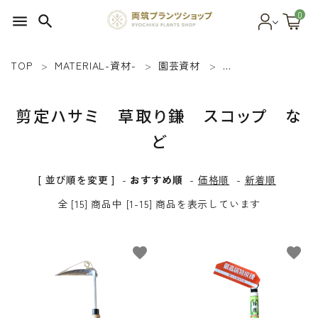
0
menu
search
TOP
MATERIAL-資材-
園芸資材
剪定ハサミ 草取り
search
剪定ハサミ 草取り鎌 スコップ な
SEED 植物のタネ
ど
PLANT 植物
[ 並び順を変更 ]
-
おすすめ順
-
価格順
-
新着順
MATERIAL 資材
全 [15] 商品中 [1-15] 商品を表示しています
OTHER 雑貨
favorite
favorite
FOOD 食品
BLOG ブログ