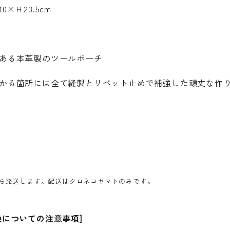
0×Ｈ23.5cm
ある本革製のツールポーチ
かる箇所には全て縫製とリベット止めで補強した頑丈な作
ら発送します。配送はクロネコヤマトのみです。
換についての注意事項]