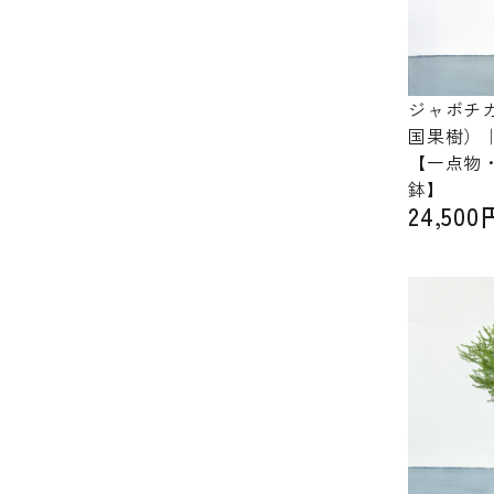
ジャボチ
国果樹）
【一点物
鉢】
24,5