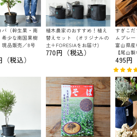
カバ（幹生果・南
植木農家のおすすめ！植え
すぎこだ
｜希少な南国果樹
替えセット (オリジナルの
ムプレー
・現品販売／8号
土＋FORESIAをお届け)
富山県産
770円（税込）
【尾山製
00円（税込）
495