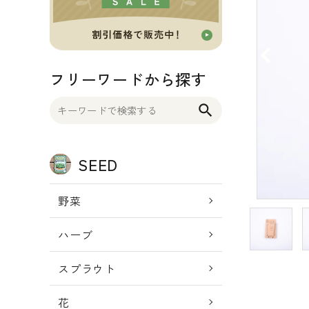
OTHER 雑貨
FOOD 食品
フリーワードから探す
BLOG ブログ
search
INFORMATIOM
SEED
ご利用ガイド
プライバシーポリシー
野菜
特定商取引法について
ハーブ
お問い合わせ
スプラウト
ACCOUNT MENU
ようこそ ゲスト 様
花