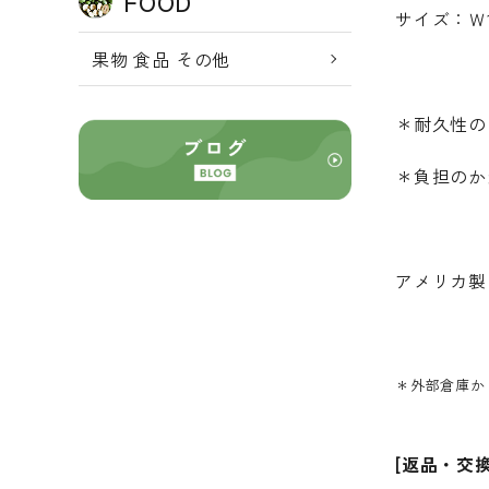
FOOD
サイズ：Ｗ1
果物 食品 その他
＊耐久性の
＊負担のか
アメリカ製
＊外部倉庫か
[返品・交