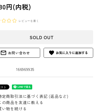
280円(内税)
レビューを書く
SOLD OUT
mail_outline
favorite
お問い合わせ
166969935
特定商取引法に基づく表記 (返品など)
この商品を友達に教える
買い物を続ける