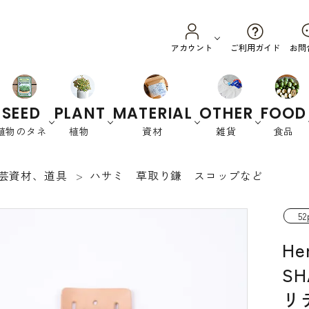
ご利用ガイド
アカウント
お問
SEED
PLANT
MATERIAL
OTHER
FOOD
植物のタネ
植物
資材
雑貨
食品
芸資材、道具
ハサミ 草取り鎌 スコップなど
野菜
ハーブ
カラーリーフ
養土・肥料
スプラウ
園芸資材
オーストラリ
衣
花
書
ト
ア
類
籍
52
緑肥など
Her
SH
リ