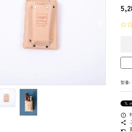
5,
型番:
error_outline
share
undo