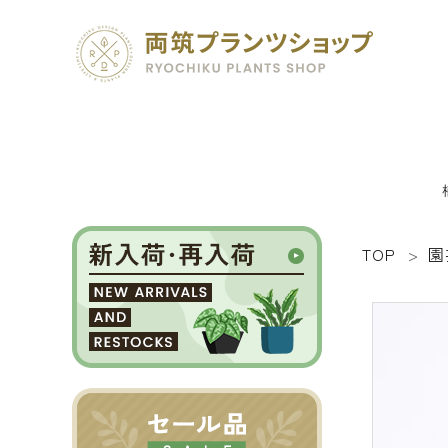
TOP
園
search
SEED 植物のタネ
PLANT 植物
MATERIAL 資材