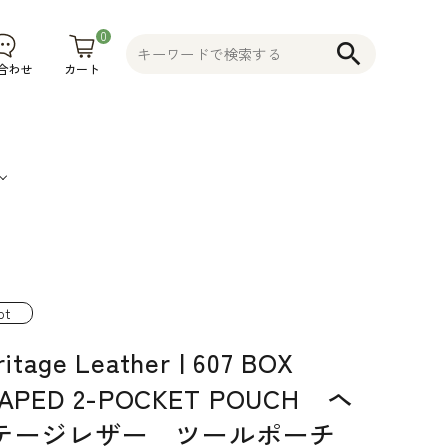
0
search
カート
合わせ
果
そ
植木鉢
コニファー
不織布プラ
物
の
花木 果樹 宿
ンター 植木
pt
食
他
根草 など
鉢
itage Leather | 607 BOX
品
そ
APED 2-POCKET POUCH ヘ
の
テージレザー ツールポーチ
他