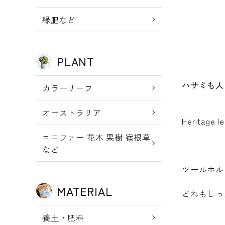
新規会員登
meeting_room
person
ログイン
緑肥など
録
PLANT
ハサミも人
カラーリーフ
オーストラリア
Herita
コニファー 花木 果樹 宿根草
など
ツールホル
MATERIAL
どれもしっ
養土・肥料