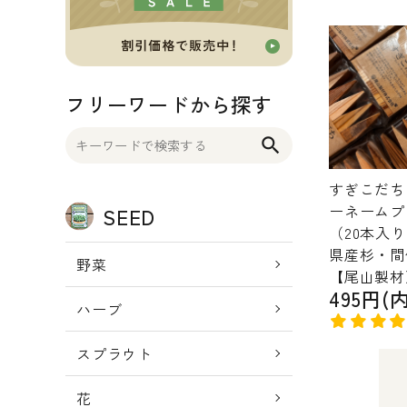
OTHER 雑貨
FOOD 食品
フリーワードから探す
BLOG ブログ
search
INFORMATIOM
すぎこだち
ーネームプ
SEED
ご利用ガイド
（20本入
プライバシーポリシー
県産杉・間
野菜
【尾山製材
特定商取引法について
495円(
ハーブ
お問い合わせ
スプラウト
ACCOUNT MENU
ようこそ ゲスト 様
花