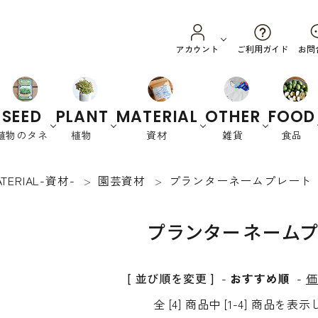
ご利用ガイド
アカウント
お問
SEED
PLANT
MATERIAL
OTHER
FOOD
植物のタネ
植物
資材
雑貨
食品
ATERIAL-資材-
園芸資材
プランターネームプレート
野菜
ハーブ
カラーリーフ
養土・肥料
スプラウ
園芸資材
オーストラリ
衣
花
書
ト
ア
類
籍
プランターネーム
緑肥など
[ 並び順を変更 ]
-
おすすめ順
-
価
全 [4] 商品中 [1-4] 商品を