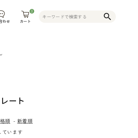
0
search
カート
合わせ
果
そ
植木鉢
コニファー
不織布プラ
物
の
花木 果樹 宿
ンター 植木
プレート
食
他
根草 など
鉢
品
そ
格順
-
新着順
の
表示しています
他