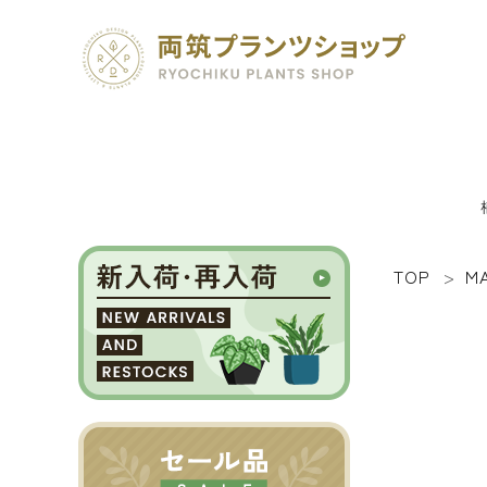
TOP
M
search
SEED 植物のタネ
PLANT 植物
MATERIAL 資材