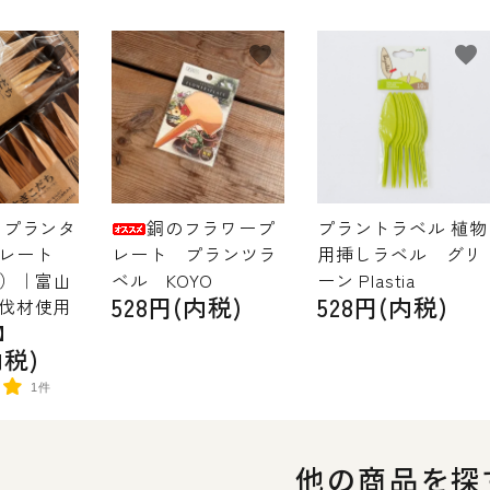
favorite
favorite
favorite
 プランタ
銅のフラワープ
プラントラベル 植物
レート
レート プランツラ
用挿しラベル グリ
り）｜富山
ベル KOYO
ーン Plastia
528円(内税)
528円(内税)
伐材使用
】
内税)
1件
他の商品を探