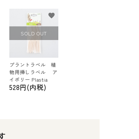
favorite
SOLD OUT
プラントラベル 植
物用挿しラベル ア
イボリー Plastia
528円(内税)
す