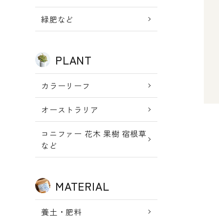
新規会員登
meeting_room
person
ログイン
緑肥など
録
PLANT
カラーリーフ
オーストラリア
コニファー 花木 果樹 宿根草
など
キー
MATERIAL
養土・肥料
カテ