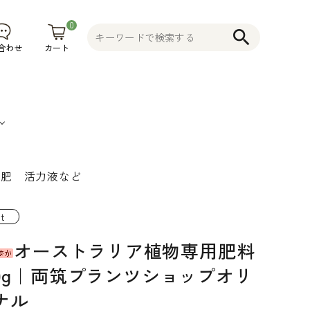
0
search
カート
合わせ
堆肥 活力液など
果
そ
植木鉢
コニファー
不織布プラ
物
の
花木 果樹 宿
ンター 植木
t
食
他
根草 など
鉢
オーストラリア植物専用肥料
品
そ
00g｜両筑プランツショップオリ
の
ナル
他