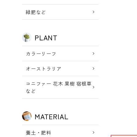
新規会員登
meeting_room
person
ログイン
緑肥など
録
PLANT
カラーリーフ
オーストラリア
コニファー 花木 果樹 宿根草
など
MATERIAL
養土・肥料