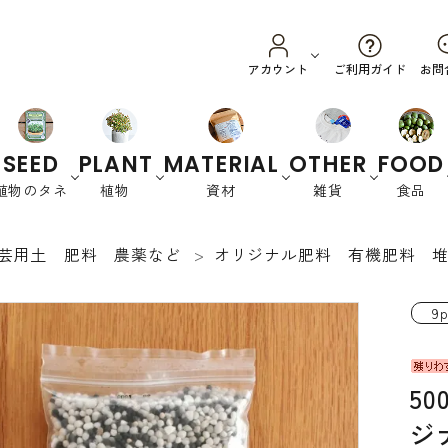
ご利用ガイド
アカウント
お問
SEED
PLANT
MATERIAL
OTHER
FOOD
植物のタネ
植物
資材
雑貨
食品
芸用土 肥料 農薬など
オリジナル肥料 有機肥料 
野菜
ハーブ
カラーリーフ
養土・肥料
スプラウ
園芸資材
オーストラリ
衣
花
書
ト
ア
類
籍
9p
緑肥など
5
ジ