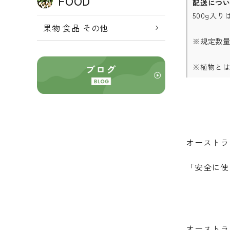
FOOD
配送につ
500g入り
果物 食品 その他
※規定数
※植物と
オーストラ
「安全に使
オーストラ