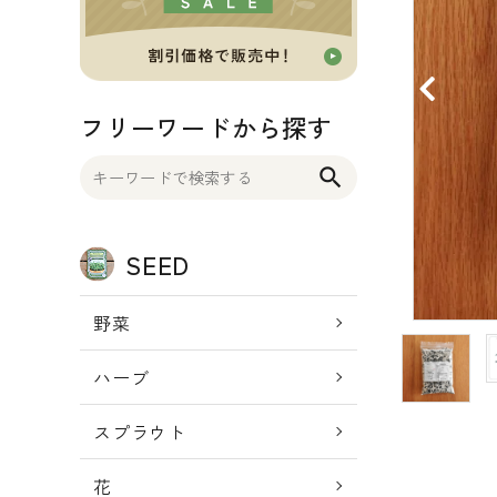
OTHER 雑貨
FOOD 食品
フリーワードから探す
BLOG ブログ
search
INFORMATIOM
SEED
ご利用ガイド
プライバシーポリシー
野菜
特定商取引法について
ハーブ
お問い合わせ
スプラウト
ACCOUNT MENU
ようこそ ゲスト 様
花