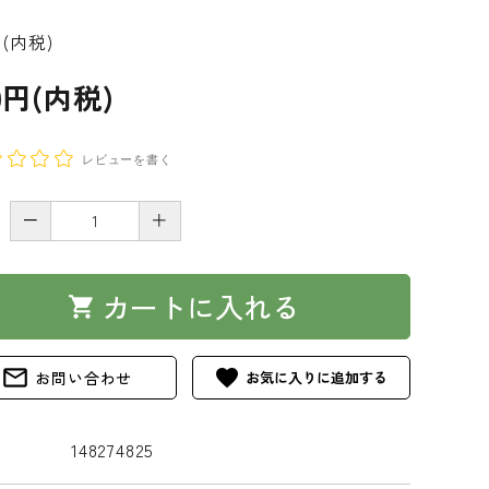
円(内税)
0円(内税)
レビューを書く
－
＋
カートに入れる
shopping_cart
mail_outline
favorite
お問い合わせ
148274825