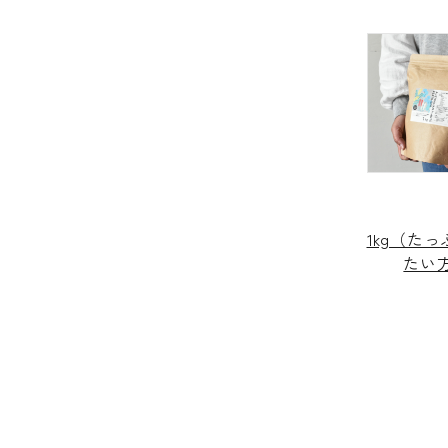
1kg（た
たい