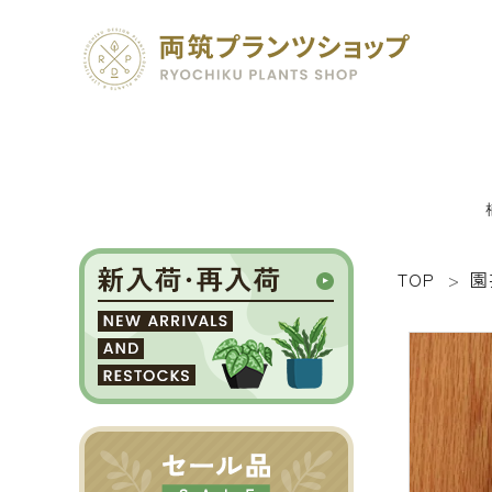
TOP
園
search
SEED 植物のタネ
PLANT 植物
MATERIAL 資材