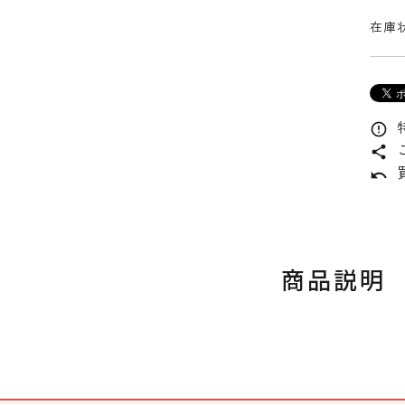
在庫状
error_outline
share
undo
商品説明