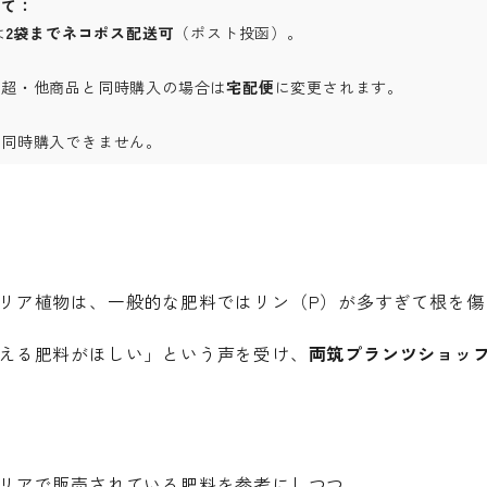
いて：
は
2袋までネコポス配送可
（ポスト投函）。
量超・他商品と同時購入の場合は
宅配便
に変更されます。
は同時購入できません。
リア植物は、一般的な肥料ではリン（P）が多すぎて根を傷
える肥料がほしい」という声を受け、
両筑プランツショッ
リアで販売されている肥料を参考にしつつ、