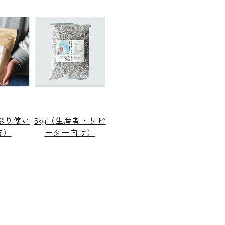
っぷり使い
5kg（生産者・リピ
方）
ーター向け）