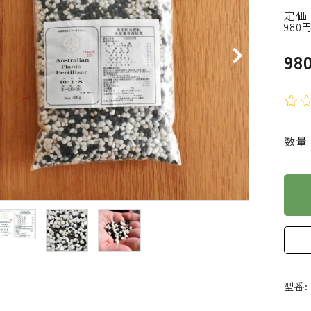
定価
980
98
数量
型番: