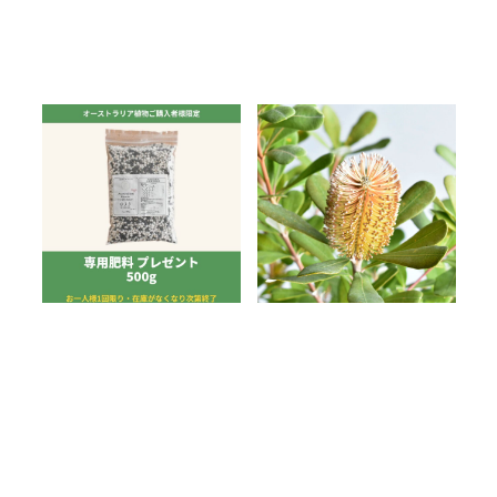
オーストラリア植物を
バンクシア咲きやすい
お迎えの方へ、専用肥
品種ランキング6選｜栽
料をプレゼントします
培実績で比較
2026.07.27
2026.07.16
オンラインショップ
オンラインショップ
最新の読み物
肥料
バンクシア
最新の読み物