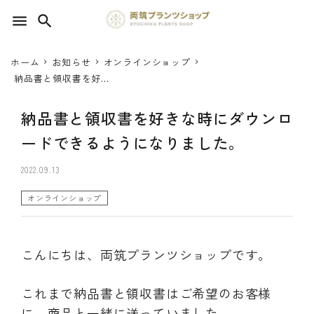
menu
search
ホーム
お知らせ
オンラインショップ
search
納品書と領収書を好き
な時にダウンロードで
きるようになりまし
納品書と領収書を好きな時にダウンロ
SEED 植物のタネ
た。
ードできるようになりました。
PLANT 植物
2022.09.13
MATERIAL 資材
オンラインショップ
OTHER 雑貨
こんにちは、両筑プランツショップです。
FOOD 食品
これまで納品書と領収書はご希望のお客様
BLOG ブログ
に、商品と一緒に送っていました。