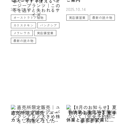
造園・植栽工事で“今す
2026.01.13
2025.10.14
ぐ使える”オージープラ
オーストラリア植物
実店舗営業
最新の読み物
ンツ｜この冬を逃すと
カリステモン
バンクシア
失われるサイズ
メラレウカ
実店舗営業
最新の読み物
直売所限定販売｜ユー
【8月のお知らせ】夏季
カリ・アカシア・バン
休業と直売所営業につ
クシアなど大きめ株を
いて（完全予約制にな