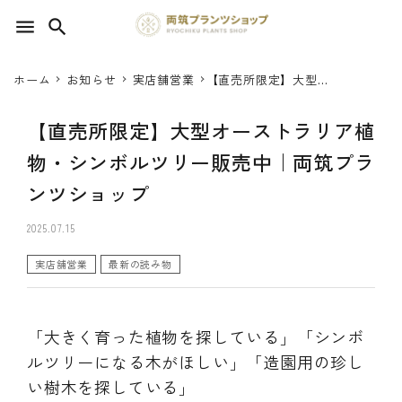
menu
search
ホーム
お知らせ
実店舗営業
【直売所限定】大型オ
search
ーストラリア植物・シ
ンボルツリー販売中｜
【直売所限定】大型オーストラリア植
両筑プランツショップ
SEED 植物のタネ
物・シンボルツリー販売中｜両筑プラ
ンツショップ
PLANT 植物
2025.07.15
MATERIAL 資材
実店舗営業
最新の読み物
OTHER 雑貨
FOOD 食品
「大きく育った植物を探している」「シンボ
ルツリーになる木がほしい」「造園用の珍し
BLOG ブログ
い樹木を探している」