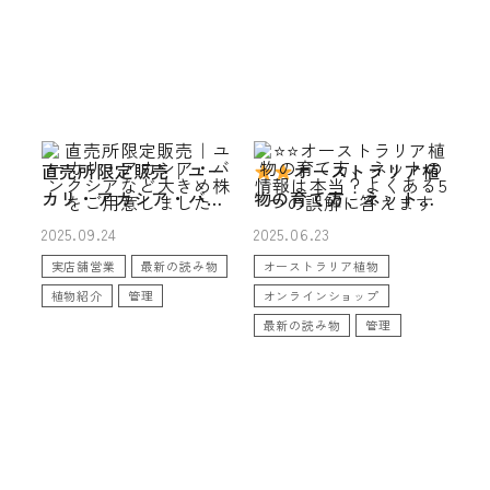
直売所限定販売｜ユー
オーストラリア植
カリ・アカシア・バン
物の育て方、ネットの
クシアなど大きめ株を
情報は本当？よくある5
2025.09.24
2025.06.23
ご用意しました
つの誤解に答えます
実店舗営業
最新の読み物
オーストラリア植物
植物紹介
管理
オンラインショップ
最新の読み物
管理