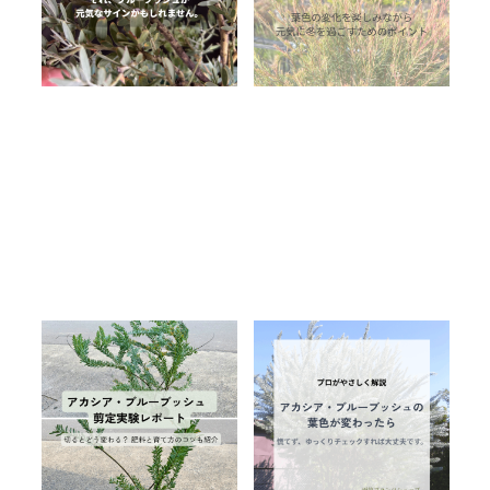
【枯れた？病気？の不
元気に冬を過ごすため
アカシア
オーストラリア植物
INFORMATIOM
安を解消】
のポイント
オーストラリア植物
最新の読み物
水やり
最新の読み物
管理
管理
防寒対策
ご利用ガイド
プライバシーポリシー
特定商取引法について
お問い合わせ
アカシア・ブルーブッ
アカシア・ブルーブッ
シュの剪定実験｜切る
シュの葉が変色した
とどう変わる？健康に
ら？原因と対処法をプ
2025.11.05
2025.10.28
育てるコツとおすすめ
ロが解説｜虫・根・水
アカシア
剪定
アカシア
最新の読み物
肥料
のチェックポイント
最新の読み物
管理