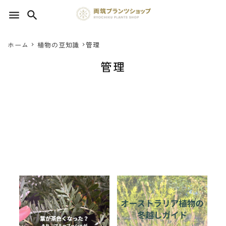
menu
search
ホーム
植物の豆知識
管理
search
管理
SEED 植物のタネ
PLANT 植物
MATERIAL 資材
OTHER 雑貨
FOOD 食品
アカシア・ブルーブッ
オーストラリア植物の
シュ｜葉が茶色くなる
冬越しガイド｜葉色の
BLOG ブログ
原因と正しい対処法
変化を楽しみながら、
2025.12.17
2025.12.03