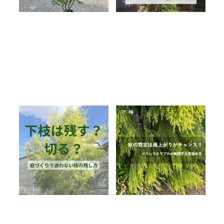
下枝は残す？切る？庭
秋剪定は“雨上がり”を
づくりで迷わない枝の
狙え！メラレウカで実
残し方のコツ
践するプロの見極め方
2025.10.21
2025.10.15
オーストラリア植物
剪定
メラレウカ
剪定
園芸資材
最新の読み物
最新の読み物