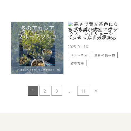
アカシア ブルーブッ
寒さで葉が茶色になっ
シュ 冬に気をつけた
てしまった！メラレウ
いこと 管理や注意し
カ レボリューション
2025.01.22
2025.01.16
て見ておきたいところ
ゴールドの対処法
アカシア
剪定
メラレウカ
最新の読み物
を教えます！
最新の読み物
防寒対策
1
2
3
...
11
»