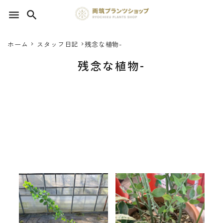
menu
search
ホーム
スタッフ日記
残念な植物-
search
残念な植物-
SEED 植物のタネ
PLANT 植物
MATERIAL 資材
OTHER 雑貨
FOOD 食品
植物選びの基準
寄せ植えアカシア 支
柱たくさん、、、。残
2020.02.12
BLOG ブログ
念な植物シリーズ
2019.12.18
植物の豆知識