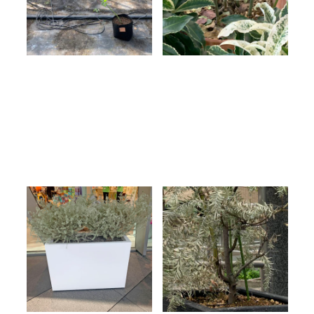
スタッフ日記
残念な植物-
INFORMATIOM
残念な植物-
ご利用ガイド
プライバシーポリシー
特定商取引法について
お問い合わせ
寄せ植えしすぎな植
残念な植物シリーズ
物 残念な植物シリー
アカシア ブルーブッ
ズ
シュ
2019.11.26
2019.10.17
スタッフ日記
アカシア
植物の豆知識
オーストラリア植物
残念な植物-
スタッフ日記