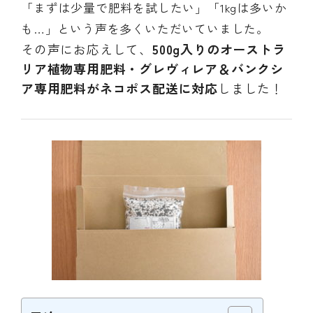
「まずは少量で肥料を試したい」「1kgは多いか
INFORMATIOM
も…」という声を多くいただいていました。
その声にお応えして、
500g入りのオーストラ
ご利用ガイド
リア植物専用肥料・グレヴィレア＆バンクシ
プライバシーポリシー
ア専用肥料がネコポス配送に対応
しました！
特定商取引法について
お問い合わせ