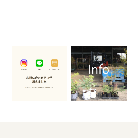
【お知らせ】
【再開しました】LINE
Instagram DM・
対応を一時停止いたし
LINE・オンラインショ
ます
2026.07.02
2026.06.24
ップチャットでもお問
オンラインショップ
オンラインショップ
い合わせいただけるよ
最新の読み物
最新の読み物
うになりました