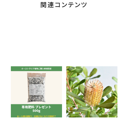
関連コンテンツ
オーストラリア植物を
バンクシア咲きやすい
お迎えの方へ、専用肥
品種ランキング6選｜栽
料をプレゼントします
培実績で比較
2026.07.27
2026.07.16
オンラインショップ
オンラインショップ
最新の読み物
肥料
バンクシア
最新の読み物