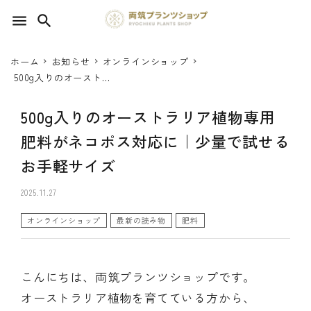
menu
search
ホーム
お知らせ
オンラインショップ
search
500g入りのオーストラ
リア植物専用肥料がネ
コポス対応に｜少量で
500g入りのオーストラリア植物専用
SEED 植物のタネ
試せるお手軽サイズ
肥料がネコポス対応に｜少量で試せる
PLANT 植物
お手軽サイズ
MATERIAL 資材
2025.11.27
OTHER 雑貨
オンラインショップ
最新の読み物
肥料
FOOD 食品
こんにちは、両筑プランツショップです。
BLOG ブログ
オーストラリア植物を育てている方から、