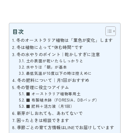
目次
冬のオーストラリア植物は「葉色が変化」します
冬は植物にとって“休む時間”です
冬の水やりのポイント｜乾かしすぎに注意
土の表面が乾いたらしっかりと
水やりは「朝」が基本
最低気温が10度以下の時は控えめに
冬の肥料について｜月1回がおすすめ
冬の管理に役立つアイテム
■ オーストラリア植物専用土
■ 布製植木鉢（FORESIA、DBバッグ）
■ 肥料＋活力液（月1回）
新芽がしおれても、あわてないで
困ったときは相談できます
季節ごとの育て方情報はLINEでお届けしています