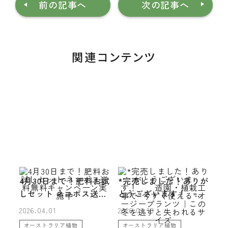
前の記事へ
次の記事へ
関連コンテンツ
4月30日まで！肥料お試
*完売しました！ありが
しセット ネコポス送料
とうございます！
無料キャンペーン実施
造園・植栽工事で“今す
2026.04.01
2026.01.13
中
ぐ使える”オージープラ
オーストラリア植物
オーストラリア植物