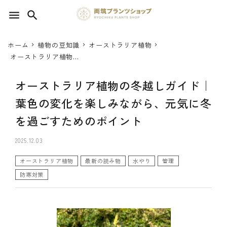
menu
search
ホーム
植物の豆知識
オーストラリア植物
search
オーストラリア植物の
冬越しガイド｜葉色の
変化を楽しみながら、
オーストラリア植物の冬越しガイド｜
SEED 植物のタネ
元気に冬を過ごすため
のポイント
葉色の変化を楽しみながら、元気に冬
PLANT 植物
を過ごすためのポイント
MATERIAL 資材
2025.12.03
OTHER 雑貨
オーストラリア植物
最新の読み物
水やり
管理
防寒対策
FOOD 食品
BLOG ブログ