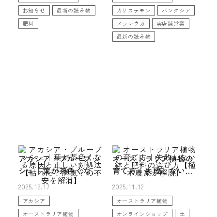
ンツ｜この冬を逃すと
お知らせ
最新の読み物
カリステモン
バンクシア
失われるサイズ
肥料
メラレウカ
実店舗営業
最新の読み物
アカシア・ブルーブッ
オーストラリア植物の
シュ｜葉が茶色くなる
育て方｜失敗しない鉢
原因と正しい対処法
と肥料の選び方【植木
2025.12.17
2025.11.12
【枯れた？病気？の不
農家が解説】
アカシア
オーストラリア植物
安を解消】
オーストラリア植物
オンラインショップ
土